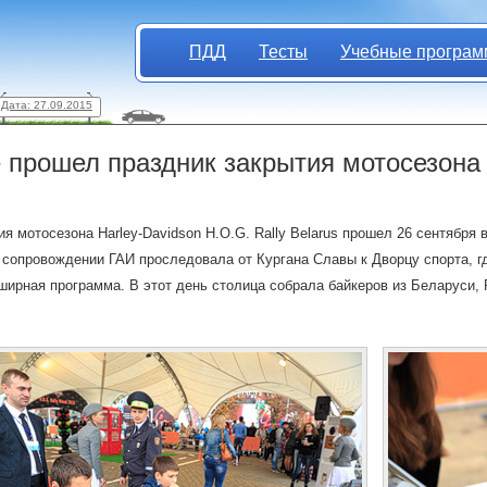
ПДД
Тесты
Учебные програм
Дата: 27.09.2015
 прошел праздник закрытия мотосезона 
ия мотосезона Harley-Davidson H.O.G. Rally Belarus прошел 26 сентября
 сопровождении ГАИ проследовала от Кургана Славы к Дворцу спорта, г
ширная программа. В этот день столица собрала байкеров из Беларуси, 