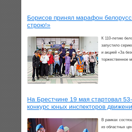
Борисов принял марафон белорусс
строю!»
К 110-летию бел
запустило серию
и акцией «За бе
торжественное м
На Брестчине 19 мая стартовал 53-
конкурс юных инспекторов движени
В рамках состя
из областных це