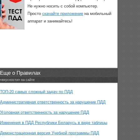
Не нужно носить с собой компьютер.
Просто
скачайте приложение
на мобильный
аппарат и занимайтесь!
Еще о Правилах
«вкусности» на сайте
ТОП-20 самых сложный задач по ПДД
Административная ответственность за нарушение ПДД
Уголовная ответственность за нарушение ПДД
Изменения в ПДД Республики Беларусь в виде таблицы
Демонстрационная версия Учебной программы ПДД