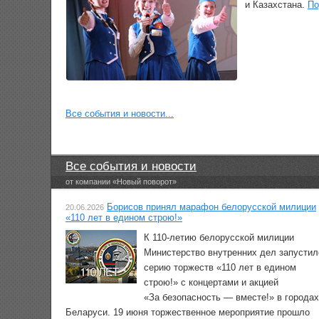
и Казахстана.
По
Все события и новости...
Все события и новости
от компании «Новый поворот»
Борисов принял марафон белорусской милиции
20.06.2026
«110 лет в едином строю!»
К 110-летию белорусской милиции
Министерство внутренних дел запустил
серию торжеств «110 лет в едином
строю!» с концертами и акцией
«За безопасность — вместе!» в городах
Беларуси. 19 июня торжественное мероприятие прошло