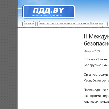
Главная
Все события и новости от компании «Новый поворот»
II Между
безопасн
26 июня 2024
С 19 по 21 июня
Беларусь-2024».
Организаторами 
Республики Бела
Происходящие се
экспертами зада
ключевых темати