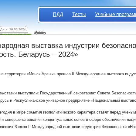
ПДД
Тесты
Учебные програм
Дата: 26.06.2024
народная выставка индустрии безопасн
ость. Беларусь – 2024»
 на территории «Минск-Арены» прошла II Международная выставка индус
выставки выступили: Государственный секретариат Совета Безопасност
русь и Республиканское унитарное предприятие «Национальный выстав
годня в мире события геополитического характера ставят перед ученым
чи совершенствования концептуальных основ в сфере обеспечения нацио
ческих блоков II Международной выставки индустрии безопасности «Нац