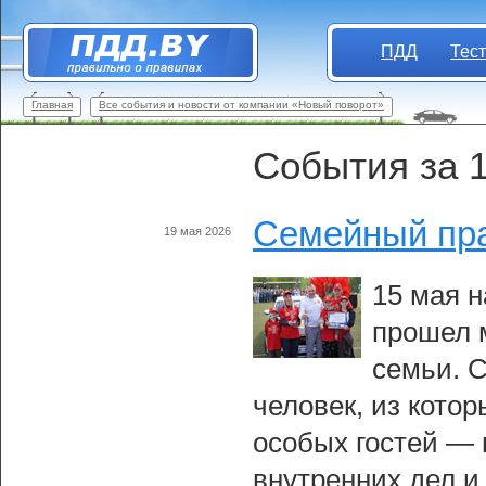
ПДД
Тес
Главная
Все события и новости от компании «Новый поворот»
События за 1
Семейный пр
19 мая 2026
15 мая 
прошел 
семьи. 
человек, из кото
особых гостей — 
внутренних дел и