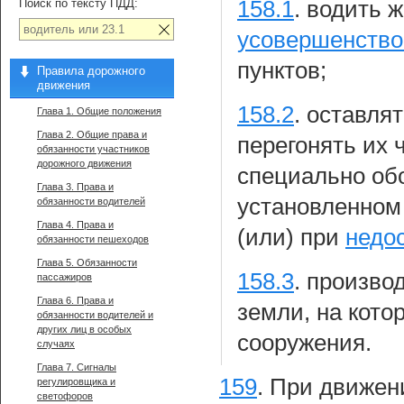
Поиск по тексту ПДД:
158.1
.
водить ж
усовершенств
пунктов;
Правила дорожного
движения
158.2
.
оставлят
Глава 1. Общие положения
Глава 2. Общие права и
перегонять их 
обязанности участников
дорожного движения
специально об
Глава 3. Права и
установленном 
обязанности водителей
Глава 4. Права и
(или) при
недо
обязанности пешеходов
Глава 5. Обязанности
158.3
.
производ
пассажиров
Глава 6. Права и
земли, на кото
обязанности водителей и
других лиц в особых
сооружения.
случаях
Глава 7. Сигналы
159
.
При движени
регулировщика и
светофоров