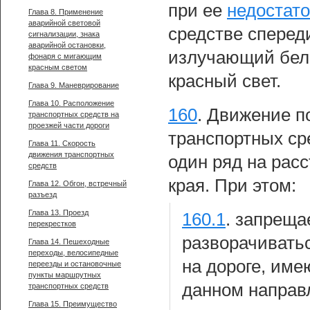
при ее
недостат
Глава 8. Применение
аварийной световой
средстве сперед
сигнализации, знака
аварийной остановки,
излучающий бел
фонаря с мигающим
красным светом
красный свет.
Глава 9. Маневрирование
Глава 10. Расположение
160
.
Движение по
транспортных средств на
проезжей части дороги
транспортных ср
Глава 11. Скорость
движения транспортных
один ряд на расс
средств
края. При этом:
Глава 12. Обгон, встречный
разъезд
Глава 13. Проезд
160.1
.
запрещае
перекрестков
разворачивать
Глава 14. Пешеходные
переходы, велосипедные
на дороге, им
переезды и остановочные
пункты маршрутных
данном направ
транспортных средств
Глава 15. Преимущество