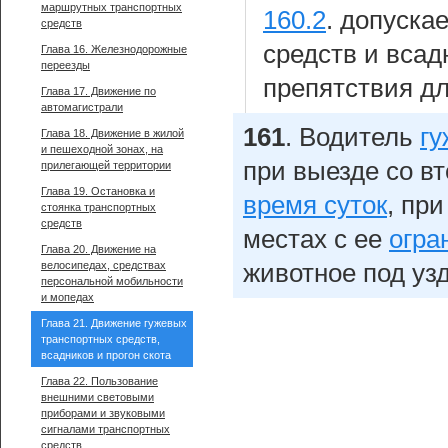
маршрутных транспортных
160.2
.
допускае
средств
средств и всад
Глава 16. Железнодорожные
переезды
препятствия д
Глава 17. Движение по
автомагистрали
161
.
Водитель
гу
Глава 18. Движение в жилой
и пешеходной зонах, на
при выезде со в
прилегающей территории
Глава 19. Остановка и
время суток
, пр
стоянка транспортных
средств
местах с ее
огра
Глава 20. Движение на
велосипедах, средствах
животное под уз
персональной мобильности
и мопедах
Глава 21. Движение гужевых
транспортных средств,
всадников и прогон скота
Глава 22. Пользование
внешними световыми
приборами и звуковыми
сигналами транспортных
средств