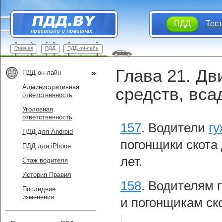
ПДД
Тес
Главная
ПДД
ПДД он-лайн
Глава 21. Д
ПДД он-лайн
Административная
средств, вса
ответственность
Уголовная
ответственность
157
.
Водители
гу
ПДД для Android
погонщики скота
ПДД для iPhone
лет.
Стаж водителя
История Правил
158
.
Водителям г
Последние
изменения
и погонщикам ск