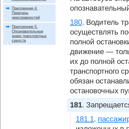
опознавательный
Приложение 4.
Перечень
неисправностей
180
.
Водитель тр
Приложение 5.
осуществлять по
Опознавательные
знаки транспортных
полной остановки
средств
движение — толь
их до полной ос
транспортного с
обязан останавл
остановочных пу
181
.
Запрещается
181.1
.
пассажи
изложенных в 