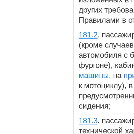
других требов
Правилами в о
181.2
.
пассажир
(кроме случаев
автомобиля с б
фургоне), каб
машины
, на
пр
к мотоциклу), в
предусмотренн
сидения;
181.3
.
пассажир
технической ха