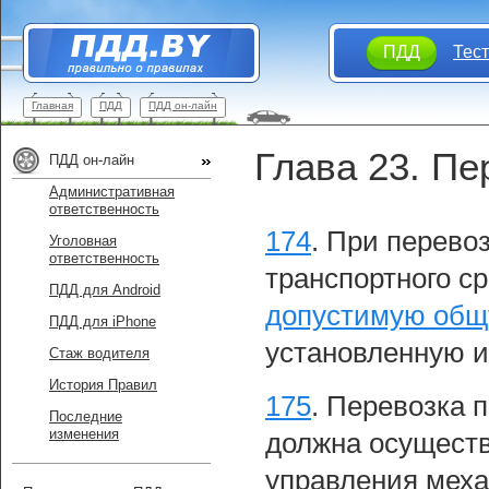
ПДД
Тес
Главная
ПДД
ПДД он-лайн
Глава 23. Пе
ПДД он-лайн
Административная
ответственность
174
.
При перево
Уголовная
ответственность
транспортного с
ПДД для Android
допустимую общ
ПДД для iPhone
установленную и
Стаж водителя
История Правил
175
.
Перевозка п
Последние
изменения
должна осущест
управления меха