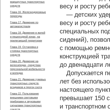
маршрутных транспортных
весу и росту реб
средств
Глава 16. Железнодорожные
— детских уде
переезды
весу и росту реб
Глава 17. Движение по
автомагистрали
специальных под
Глава 18. Движение в жилой
и пешеходной зонах, на
сидений), позво
прилегающей территории
с помощью ремне
Глава 19. Остановка и
стоянка транспортных
конструкцией тра
средств
Глава 20. Движение на
до двенадцати ле
велосипедах, средствах
персональной мобильности
Допускается п
и мопедах
Глава 21. Движение гужевых
лет без использ
транспортных средств,
всадников и прогон скота
настоящего пункт
Глава 22. Пользование
превышает 150 с
внешними световыми
приборами и звуковыми
и транспортном 
сигналами транспортных
средств