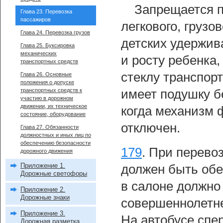
Запрещается п
Глава 23. Перевозка
пассажиров
легкового, груз
Глава 24. Перевозка грузов
детских удержив
Глава 25. Буксировка
механических
и росту ребенка,
транспортных средств
стеклу транспорт
Глава 26. Основные
положения о допуске
транспортных средств к
имеет подушку б
участию в дорожном
движении, их техническое
когда механизм 
состояние, оборудование
отключен.
Глава 27. Обязанности
должностных и иных лиц по
обеспечению безопасности
179
.
При перевоз
дорожного движения
Приложение 1.
должен быть обе
Дорожные светофоры
в салоне должно
Приложение 2.
Дорожные знаки
совершеннолетне
Приложение 3.
На автобусе спе
Дорожная разметка