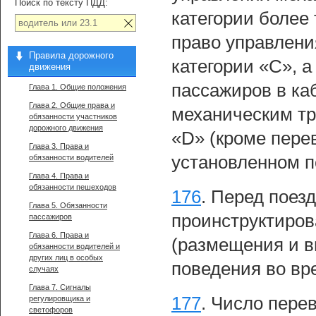
Поиск по тексту ПДД:
категории более 
право управлени
Правила дорожного
категории «С», а
движения
пассажиров в ка
Глава 1. Общие положения
Глава 2. Общие права и
механическим тр
обязанности участников
дорожного движения
«D» (кроме пере
Глава 3. Права и
установленном п
обязанности водителей
Глава 4. Права и
обязанности пешеходов
176
.
Перед поезд
Глава 5. Обязанности
проинструктиров
пассажиров
Глава 6. Права и
(размещения и вы
обязанности водителей и
других лиц в особых
поведения во вр
случаях
Глава 7. Сигналы
177
.
Число перев
регулировщика и
светофоров