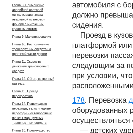
автомобиля с бо
Глава 8. Применение
аварийной световой
должно превышат
сигнализации, знака
аварийной остановки,
сидения.
фонаря с мигающим
красным светом
Проезд в кузо
Глава 9. Маневрирование
платформой или 
Глава 10. Расположение
транспортных средств на
перевозки пасса
проезжей части дороги
Глава 11. Скорость
следующим за по
движения транспортных
средств
при условии, чт
Глава 12. Обгон, встречный
расположенными 
разъезд
Глава 13. Проезд
перекрестков
178
.
Перевозка
д
Глава 14. Пешеходные
оборудованных р
переходы, велосипедные
переезды и остановочные
пункты маршрутных
осуществляться 
транспортных средств
— детских уде
Глава 15. Преимущество