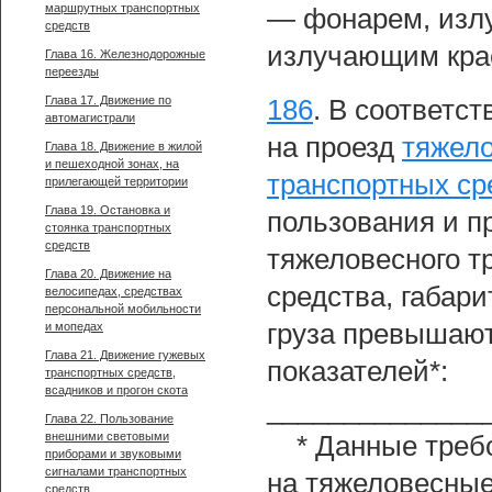
маршрутных транспортных
— фонарем, изл
средств
излучающим крас
Глава 16. Железнодорожные
переезды
Глава 17. Движение по
186
.
В соответс
автомагистрали
на проезд
тяжело
Глава 18. Движение в жилой
и пешеходной зонах, на
транспортных ср
прилегающей территории
Глава 19. Остановка и
пользования и п
стоянка транспортных
средств
тяжеловесного т
Глава 20. Движение на
средства, габари
велосипедах, средствах
персональной мобильности
груза превышают
и мопедах
Глава 21. Движение гужевых
показателей*:
транспортных средств,
всадников и прогон скота
______________
Глава 22. Пользование
внешними световыми
* Данные треб
приборами и звуковыми
сигналами транспортных
на тяжеловесные
средств