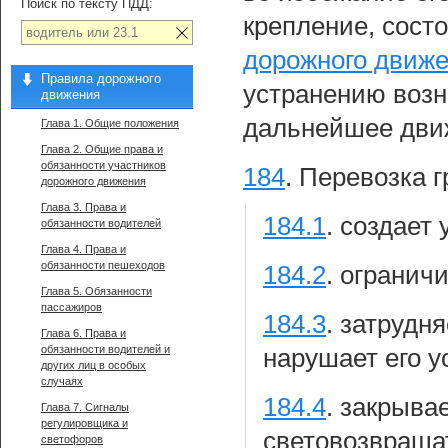
Поиск по тексту ПДД:
крепление, состо
дорожного движ
Правила дорожного
устранению возн
движения
дальнейшее дви
Глава 1. Общие положения
Глава 2. Общие права и
обязанности участников
184
.
Перевозка г
дорожного движения
Глава 3. Права и
184.1
.
создает 
обязанности водителей
Глава 4. Права и
обязанности пешеходов
184.2
.
огранич
Глава 5. Обязанности
пассажиров
184.3
.
затрудня
Глава 6. Права и
обязанности водителей и
нарушает его у
других лиц в особых
случаях
184.4
.
закрыва
Глава 7. Сигналы
регулировщика и
световозвраща
светофоров