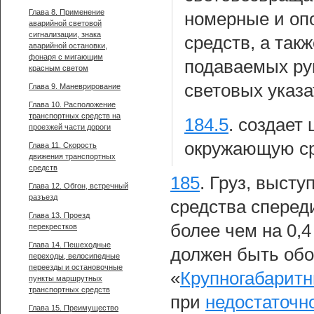
Глава 8. Применение
номерные и оп
аварийной световой
сигнализации, знака
средств, а так
аварийной остановки,
фонаря с мигающим
подаваемых ру
красным светом
световых указа
Глава 9. Маневрирование
Глава 10. Расположение
транспортных средств на
184.5
.
создает 
проезжей части дороги
окружающую ср
Глава 11. Скорость
движения транспортных
средств
185
.
Груз, высту
Глава 12. Обгон, встречный
разъезд
средства спереди
Глава 13. Проезд
более чем на 0,4
перекрестков
Глава 14. Пешеходные
должен быть обо
переходы, велосипедные
переезды и остановочные
«
Крупногабаритн
пункты маршрутных
транспортных средств
при
недостаточн
Глава 15. Преимущество