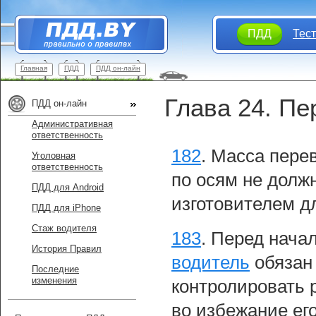
ПДД
Тес
Главная
ПДД
ПДД он-лайн
Глава 24. Пе
ПДД он-лайн
Административная
ответственность
182
.
Масса перев
Уголовная
ответственность
по осям не долж
ПДД для Android
изготовителем д
ПДД для iPhone
Стаж водителя
183
.
Перед начал
История Правил
водитель
обязан
Последние
изменения
контролировать 
во избежание ег