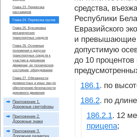
средства, въезж
Глава 23. Перевозка
пассажиров
Республики Бела
Глава 24. Перевозка грузов
Евразийского эк
Глава 25. Буксировка
механических
и превышающие 
транспортных средств
Глава 26. Основные
допустимую осев
положения о допуске
транспортных средств к
до 10 процентов
участию в дорожном
движении, их техническое
предусмотренных
состояние, оборудование
Глава 27. Обязанности
должностных и иных лиц по
186.1
.
по высот
обеспечению безопасности
дорожного движения
186.2
.
по длине
Приложение 1.
Дорожные светофоры
186.2.1
.
12 м
Приложение 2.
Дорожные знаки
прицепа
;
Приложение 3.
Дорожная разметка