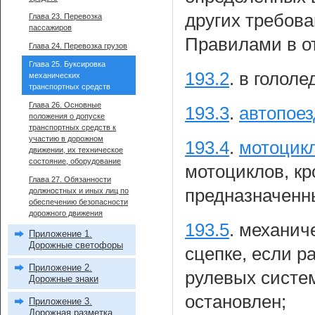
других требов
Глава 23. Перевозка
пассажиров
Правилами в о
Глава 24. Перевозка грузов
Глава 25. Буксировка
193.2
.
в гололе
механических
транспортных средств
Глава 26. Основные
193.3
.
автопое
положения о допуске
транспортных средств к
участию в дорожном
193.4
.
мотоцик
движении, их техническое
состояние, оборудование
мотоциклов, к
Глава 27. Обязанности
предназначенн
должностных и иных лиц по
обеспечению безопасности
дорожного движения
193.5
.
механиче
Приложение 1.
Дорожные светофоры
сцепке, если р
Приложение 2.
рулевых систем
Дорожные знаки
остановлен;
Приложение 3.
Дорожная разметка