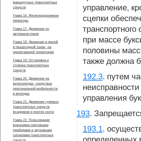
маршрутных транспортных
управление, кр
средств
Глава 16. Железнодорожные
сцепки обеспе
переезды
транспортного 
Глава 17. Движение по
автомагистрали
при массе букс
Глава 18. Движение в жилой
и пешеходной зонах, на
половины масс
прилегающей территории
также должна б
Глава 19. Остановка и
стоянка транспортных
средств
192.3
.
путем ча
Глава 20. Движение на
велосипедах, средствах
неисправности
персональной мобильности
и мопедах
управления бук
Глава 21. Движение гужевых
транспортных средств,
193
.
Запрещается
всадников и прогон скота
Глава 22. Пользование
внешними световыми
193.1
.
осущест
приборами и звуковыми
сигналами транспортных
определенных в
средств