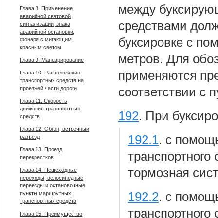
между буксирую
Глава 8. Применение
аварийной световой
средствами долж
сигнализации, знака
аварийной остановки,
буксировке с по
фонаря с мигающим
красным светом
метров. Для обо
Глава 9. Маневрирование
применяются пре
Глава 10. Расположение
транспортных средств на
проезжей части дороги
соответствии с 
Глава 11. Скорость
движения транспортных
192
.
При буксиро
средств
Глава 12. Обгон, встречный
192.1
.
с помощь
разъезд
Глава 13. Проезд
транспортного
перекрестков
тормозная сист
Глава 14. Пешеходные
переходы, велосипедные
переезды и остановочные
192.2
.
с помощь
пункты маршрутных
транспортных средств
транспортного 
Глава 15. Преимущество