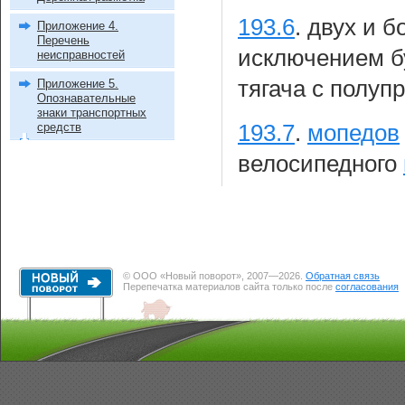
193.6
.
двух и б
Приложение 4.
Перечень
исключением бу
неисправностей
тягача с полуп
Приложение 5.
Опознавательные
знаки транспортных
средств
193.7
.
мопедов
велосипедного
© ООО «Новый поворот», 2007—2026.
Обратная связь
Перепечатка материалов сайта только после
согласования