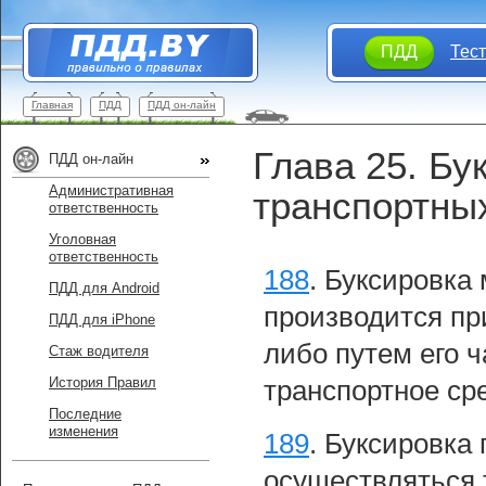
ПДД
Тес
Главная
ПДД
ПДД он-лайн
Глава 25. Бу
ПДД он-лайн
Административная
транспортны
ответственность
Уголовная
ответственность
188
.
Буксировка 
ПДД для Android
производится пр
ПДД для iPhone
либо путем его 
Стаж водителя
История Правил
транспортное ср
Последние
изменения
189
.
Буксировка 
осуществляться 