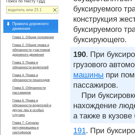
Поиск по тексту ПДД:
буксируемого тра
конструкция жес
Правила дорожного
буксируемого тр
движения
Глава 1. Общие положения
буксирующего.
Глава 2. Общие права и
обязанности участников
190
.
При буксир
дорожного движения
грузового автом
Глава 3. Права и
обязанности водителей
машины
при пом
Глава 4. Права и
обязанности пешеходов
пассажиров.
Глава 5. Обязанности
пассажиров
При буксировк
Глава 6. Права и
нахождение люде
обязанности водителей и
других лиц в особых
а также в кузове
случаях
Глава 7. Сигналы
регулировщика и
191
.
При буксиро
светофоров