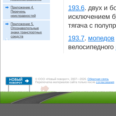
193.6
.
двух и б
Приложение 4.
Перечень
исключением бу
неисправностей
тягача с полуп
Приложение 5.
Опознавательные
знаки транспортных
средств
193.7
.
мопедов
велосипедного
© ООО «Новый поворот», 2007—2026.
Обратная связь
Перепечатка материалов сайта только после
согласования