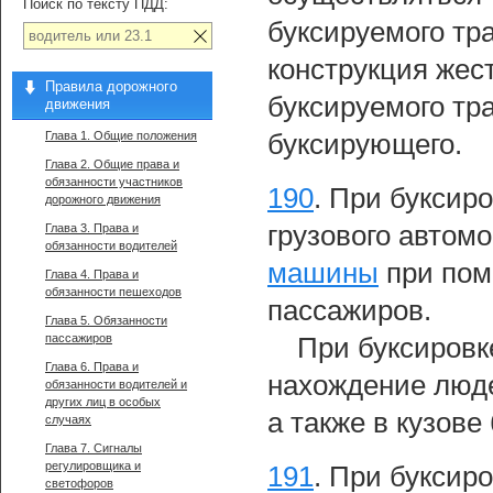
Поиск по тексту ПДД:
буксируемого тра
конструкция жес
Правила дорожного
буксируемого тр
движения
Глава 1. Общие положения
буксирующего.
Глава 2. Общие права и
обязанности участников
190
.
При буксир
дорожного движения
грузового автом
Глава 3. Права и
обязанности водителей
машины
при пом
Глава 4. Права и
обязанности пешеходов
пассажиров.
Глава 5. Обязанности
пассажиров
При буксировк
Глава 6. Права и
нахождение люде
обязанности водителей и
других лиц в особых
а также в кузове
случаях
Глава 7. Сигналы
регулировщика и
191
.
При буксиро
светофоров