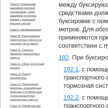
между буксирую
Глава 8. Применение
аварийной световой
средствами долж
сигнализации, знака
аварийной остановки,
буксировке с по
фонаря с мигающим
красным светом
метров. Для обо
Глава 9. Маневрирование
применяются пре
Глава 10. Расположение
транспортных средств на
проезжей части дороги
соответствии с 
Глава 11. Скорость
движения транспортных
192
.
При буксиро
средств
Глава 12. Обгон, встречный
192.1
.
с помощь
разъезд
Глава 13. Проезд
транспортного
перекрестков
тормозная сист
Глава 14. Пешеходные
переходы, велосипедные
переезды и остановочные
192.2
.
с помощь
пункты маршрутных
транспортных средств
транспортного 
Глава 15. Преимущество