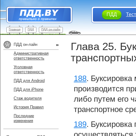
ПДД
Тес
Главная
ПДД
ПДД он-лайн
Глава 25. Бу
ПДД он-лайн
Административная
транспортны
ответственность
Уголовная
ответственность
188
.
Буксировка 
ПДД для Android
производится пр
ПДД для iPhone
либо путем его 
Стаж водителя
История Правил
транспортное ср
Последние
изменения
189
.
Буксировка 
осуществляться 