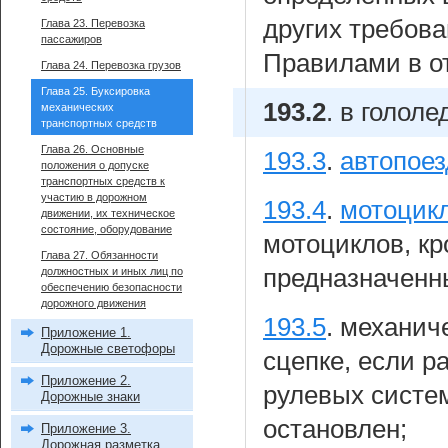
других требов
Глава 23. Перевозка
пассажиров
Правилами в о
Глава 24. Перевозка грузов
Глава 25. Буксировка
193.2
.
в гололе
механических
транспортных средств
Глава 26. Основные
193.3
.
автопое
положения о допуске
транспортных средств к
участию в дорожном
193.4
.
мотоцик
движении, их техническое
состояние, оборудование
мотоциклов, к
Глава 27. Обязанности
предназначенн
должностных и иных лиц по
обеспечению безопасности
дорожного движения
193.5
.
механиче
Приложение 1.
Дорожные светофоры
сцепке, если р
Приложение 2.
рулевых систем
Дорожные знаки
остановлен;
Приложение 3.
Дорожная разметка