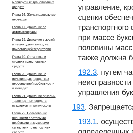
маршрутных транспортных
управление, кр
средств
Глава 16. Железнодорожные
сцепки обеспе
переезды
транспортного 
Глава 17. Движение по
автомагистрали
при массе букс
Глава 18. Движение в жилой
и пешеходной зонах, на
половины масс
прилегающей территории
также должна б
Глава 19. Остановка и
стоянка транспортных
средств
192.3
.
путем ча
Глава 20. Движение на
велосипедах, средствах
неисправности
персональной мобильности
и мопедах
управления бук
Глава 21. Движение гужевых
транспортных средств,
193
.
Запрещается
всадников и прогон скота
Глава 22. Пользование
внешними световыми
193.1
.
осущест
приборами и звуковыми
сигналами транспортных
определенных в
средств