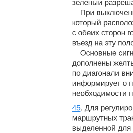
зеленый разреша
При выключенн
который располо
с обеих сторон 
въезд на эту пол
Основные сигн
дополнены желты
по диагонали вн
информирует о п
необходимости п
45
.
Для регулир
маршрутных тран
выделенной для 