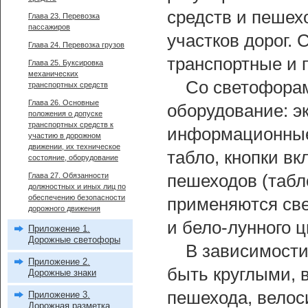
средств и пешех
Глава 23. Перевозка
пассажиров
участков дорог.
Глава 24. Перевозка грузов
транспортные и 
Глава 25. Буксировка
механических
Со светофора
транспортных средств
Глава 26. Основные
оборудование: э
положения о допуске
транспортных средств к
информационные
участию в дорожном
движении, их техническое
табло, кнопки в
состояние, оборудование
Глава 27. Обязанности
пешеходов (табл
должностных и иных лиц по
обеспечению безопасности
применяются све
дорожного движения
и бело-лунного ц
Приложение 1.
Дорожные светофоры
В зависимости
Приложение 2.
быть круглыми, в
Дорожные знаки
пешехода, велос
Приложение 3.
Дорожная разметка