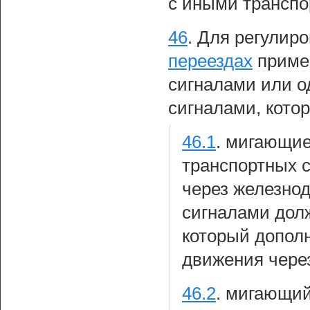
с иными трансп
46
.
Для регулир
переездах
приме
сигналами или о
сигналами, кото
46.1
.
мигающие
транспортных с
через железно
сигналами долж
который допол
движения чере
46.2
.
мигающий