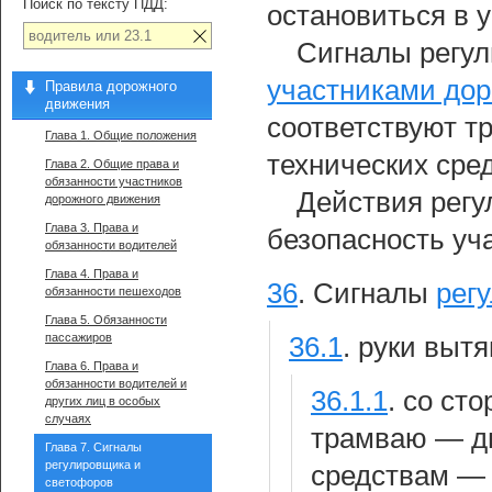
Поиск по тексту ПДД:
остановиться в 
Сигналы регул
участниками дор
Правила дорожного
движения
соответствуют т
Глава 1. Общие положения
технических сре
Глава 2. Общие права и
обязанности участников
Действия рег
дорожного движения
Глава 3. Права и
безопасность уч
обязанности водителей
Глава 4. Права и
36
.
Сигналы
рег
обязанности пешеходов
Глава 5. Обязанности
пассажиров
36.1
.
руки вытя
Глава 6. Права и
обязанности водителей и
36.1.1
.
со сто
других лиц в особых
случаях
трамваю — д
Глава 7. Сигналы
регулировщика и
средствам —
светофоров