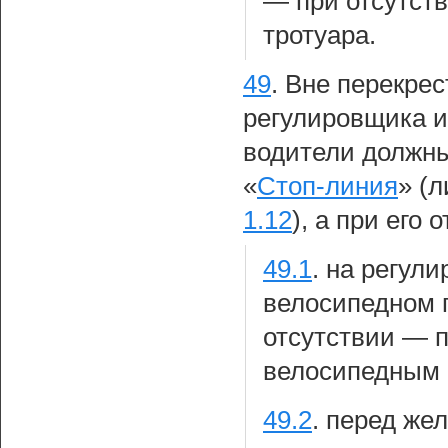
— при отсутств
тротуара.
49
.
Вне перекре
регулировщика и
водители должны
«
Стоп-линия
» (
1.12
), а при его 
49.1
.
на регули
велосипедном п
отсутствии — 
велосипедным 
49.2
.
перед же