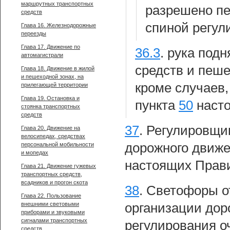
маршрутных транспортных
разрешено пе
средств
спиной регул
Глава 16. Железнодорожные
переезды
Глава 17. Движение по
36.3
.
рука подн
автомагистрали
средств и пеше
Глава 18. Движение в жилой
и пешеходной зонах, на
кроме случаев
прилегающей территории
Глава 19. Остановка и
пункта
50
насто
стоянка транспортных
средств
37
.
Регулировщик
Глава 20. Движение на
велосипедах, средствах
дорожного движе
персональной мобильности
и мопедах
настоящих Прав
Глава 21. Движение гужевых
транспортных средств,
всадников и прогон скота
38
.
Светофоры от
Глава 22. Пользование
внешними световыми
организации дор
приборами и звуковыми
сигналами транспортных
регулирования о
средств