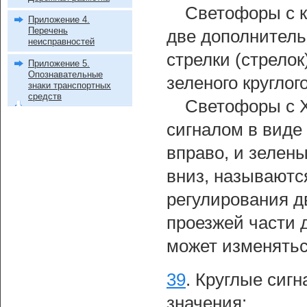
Светофоры с к
Приложение 4.
Перечень
две дополнитель
неисправностей
стрелки (стрелок
Приложение 5.
Опознавательные
зеленого круглог
знаки транспортных
средств
Светофоры с 
сигналом в виде 
вправо, и зелен
вниз, называютс
регулирования д
проезжей части 
может изменятьс
39
.
Круглые сиг
значения: