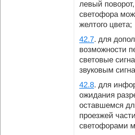
левый поворот
светофора мож
желтого цвета;
42.7
.
для допо
возможности п
световые сигн
звуковым сигн
42.8
.
для инфо
ожидания разр
оставшемся дл
проезжей част
светофорами м