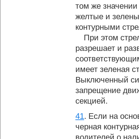
том же значении
желтые и зелены
контурными стре
При этом стре
разрешает и разв
соответствующим
имеет зеленая с
Выключенный сиг
запрещение движ
секцией.
41
.
Если на осно
черная контурная
водителей о нал