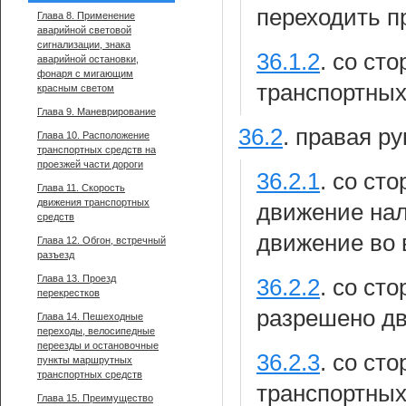
переходить п
Глава 8. Применение
аварийной световой
сигнализации, знака
36.1.2
.
со сто
аварийной остановки,
фонаря с мигающим
транспортных
красным светом
Глава 9. Маневрирование
36.2
.
правая ру
Глава 10. Расположение
транспортных средств на
проезжей части дороги
36.2.1
.
со сто
Глава 11. Скорость
движения транспортных
движение нал
средств
движение во 
Глава 12. Обгон, встречный
разъезд
Глава 13. Проезд
36.2.2
.
со сто
перекрестков
разрешено дв
Глава 14. Пешеходные
переходы, велосипедные
переезды и остановочные
36.2.3
.
со сто
пункты маршрутных
транспортных средств
транспортных
Глава 15. Преимущество