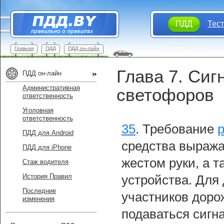
ПДД
Тес
Главная
ПДД
ПДД он-лайн
Глава 7. Сиг
ПДД он-лайн
Административная
светофоров
ответственность
Уголовная
ответственность
35
.
Требование
ПДД для Android
средства выража
ПДД для iPhone
жестом руки, а 
Стаж водителя
История Правил
устройства. Для
Последние
участников доро
изменения
подаваться сигн