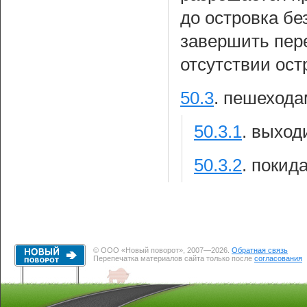
до островка бе
завершить пере
отсутствии ост
50.3
.
пешехода
50.3.1
.
выходи
50.3.2
.
покида
© ООО «Новый поворот», 2007—2026.
Обратная связь
Перепечатка материалов сайта только после
согласования