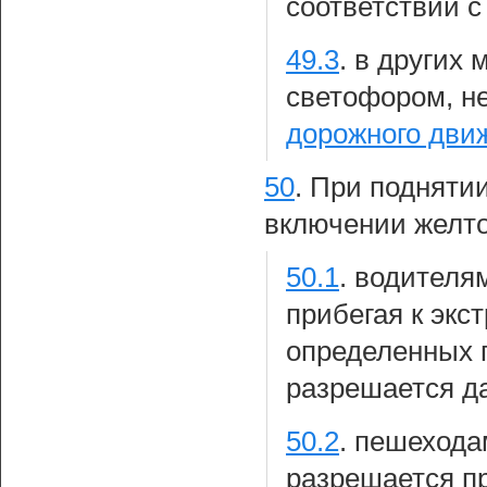
соответствии с
49.3
.
в других 
светофором, н
дорожного дви
50
.
При поднятии
включении желто
50.1
.
водителям
прибегая к экс
определенных 
разрешается д
50.2
.
пешеходам
разрешается п