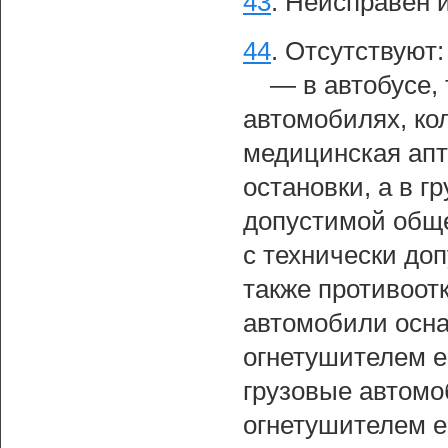
43
.
Неисправен и
44
.
Отсутствуют:
— в автобусе,
автомобилях, ко
медицинская апт
остановки, а в г
допустимой обще
с технически до
также противоот
автомобили осн
огнетушителем е
грузовые автомо
огнетушителем е