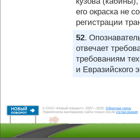
кузова (кабины),
его окраска не с
регистрации тра
52
.
Опознаватель
отвечает требов
требованиям тех
и Евразийского 
© ООО «Новый поворот», 2007—2026.
Обратная связь
Перепечатка материалов сайта только после
согласования