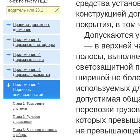
Поиск по тексту ПДД:
средства устано
конструкцией до
покрытия, в том
Правила дорожного
движения
Допускаются у
Приложение 1.
— в верхней ч
Дорожные светофоры
полосы, выполне
Приложение 2.
Дорожные знаки
светозащитной п
Приложение 3.
Дорожная разметка
шириной не боле
Приложение 4.
используемых дл
Перечень
неисправностей
допустимая обща
Глава 1. Тормозные
перевозки грузо
системы
Глава 2. Рулевое
которых превыша
управление
не превышающей
Глава 3. Внешние световые
приборы