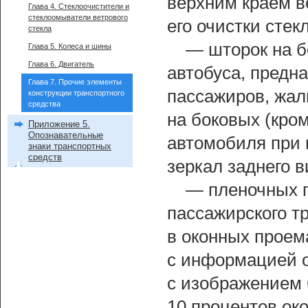
верхним краем в
Глава 4. Стеклоочистители и
стеклоомыватели ветрового
его очистки стек
стекла
— шторок на б
Глава 5. Колеса и шины
Глава 6. Двигатель
автобуса, предн
Глава 7. Прочие элементы
пассажиров, жал
конструкции транспортного
средства
на боковых (кром
Приложение 5.
Опознавательные
автомобиля при 
знаки транспортных
средств
зеркал заднего в
— пленочных п
пассажирского т
в оконных прое
с информацией о
с изображением 
10 процентов око