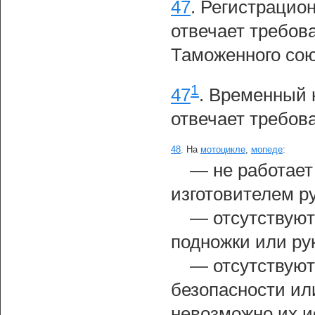
47
.
Регистрацион
отвечает требов
Таможенного сою
1
47
.
Временный н
отвечает требов
48
.
На
мотоцикле
,
мопеде
:
— не работает
изготовителем р
— отсутствуют
подножки или ру
— отсутствуют
безопасности ил
невозможно их и