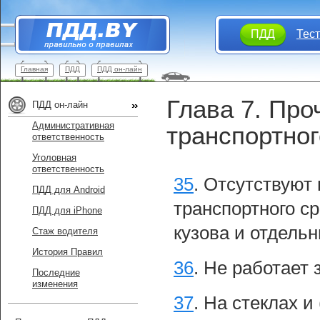
ПДД
Тес
Главная
ПДД
ПДД он-лайн
Глава 7. Про
ПДД он-лайн
Административная
транспортног
ответственность
Уголовная
ответственность
35
.
Отсутствуют 
ПДД для Android
транспортного с
ПДД для iPhone
кузова и отдельн
Стаж водителя
История Правил
36
.
Не работает 
Последние
изменения
37
.
На стеклах и