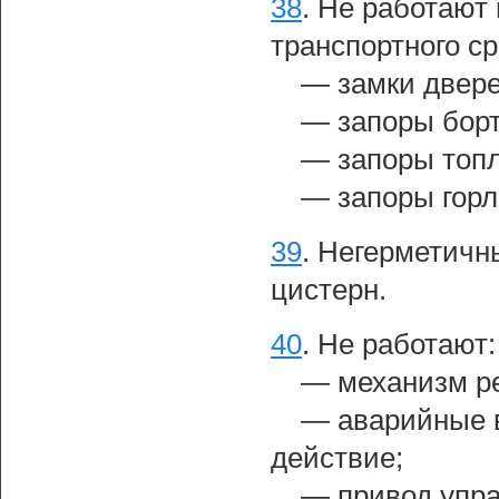
38
.
Не работают 
транспортного ср
— замки двере
— запоры борт
— запоры топл
— запоры горл
39
.
Негерметичны
цистерн.
40
.
Не работают:
— механизм ре
— аварийные в
действие;
— привод упра