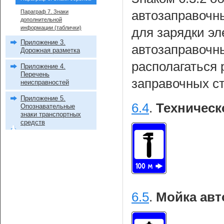
Параграф 7. Знаки
автозаправочны
дополнительной
информации (таблички)
для зарядки э
Приложение 3.
автозаправочны
Дорожная разметка
располагаться
Приложение 4.
Перечень
заправочных с
неисправностей
Приложение 5.
6.4
.
Техническ
Опознавательные
знаки транспортных
средств
6.5
.
Мойка авт