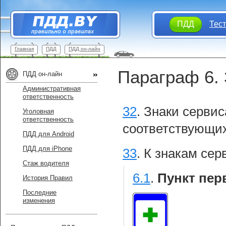
ПДД
Тес
Главная
ПДД
ПДД он-лайн
Параграф 6. 
ПДД он-лайн
Административная
ответственность
32
.
Знаки серви
Уголовная
ответственность
соответствующих
ПДД для Android
ПДД для iPhone
33
.
К знакам сер
Стаж водителя
6.1
.
Пункт пер
История Правил
Последние
изменения