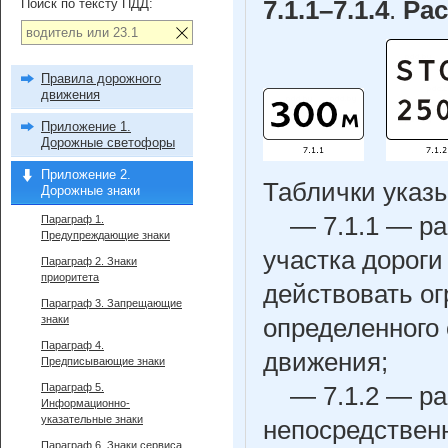
Поиск по тексту ПДД:
7.1.1–7.1.4
.
Рас
Правила дорожного
движения
Приложение 1.
Дорожные светофоры
Приложение 2.
Таблички указ
Дорожные знаки
— 7.1.1 — ра
Параграф 1.
Предупреждающие знаки
участка дороги
Параграф 2. Знаки
приоритета
действовать ог
Параграф 3. Запрещающие
знаки
определенного 
Параграф 4.
движения;
Предписывающие знаки
Параграф 5.
— 7.1.2 — ра
Информационно-
указательные знаки
непосредствен
Параграф 6. Знаки сервиса