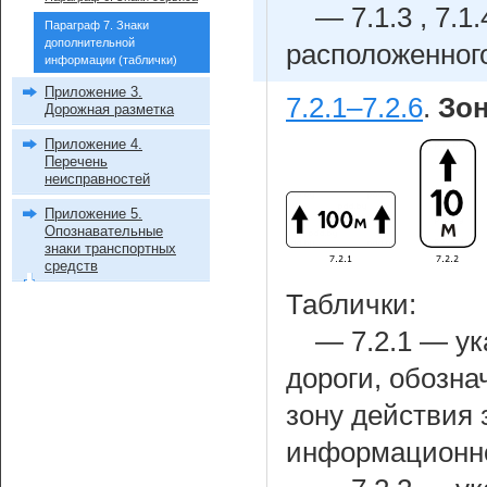
— 7.1.3 , 7.
Параграф 7. Знаки
дополнительной
расположенного
информации (таблички)
Приложение 3.
7.2.1–7.2.6
.
Зон
Дорожная разметка
Приложение 4.
Перечень
неисправностей
Приложение 5.
Опознавательные
знаки транспортных
средств
Таблички:
— 7.2.1 — ук
дороги, обозн
зону действия
информационно