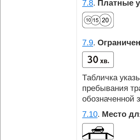
7.8
.
Платные у
7.9
.
Ограничен
Табличка указ
пребывания тра
обозначенной 
7.10
.
Место дл