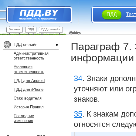
ПДД
Тес
Главная
ПДД
ПДД он-лайн
Параграф 7.
ПДД он-лайн
Административная
информации 
ответственность
Уголовная
ответственность
34
.
Знаки допол
ПДД для Android
уточняют или ог
ПДД для iPhone
знаков.
Стаж водителя
История Правил
35
.
К знакам до
Последние
изменения
относятся следу