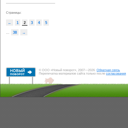
Страницы:
←
1
2
3
4
5
...
38
→
© ООО «Новый поворот», 2007—2026.
Обратная связь
Перепечатка материалов сайта только после
согласования