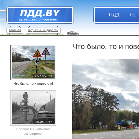
ПДД
Тес
Главная
Курьезы на дорогах
Что было, то и пов
05.10.2023
Что было, то и повесили!
25.05.2017
Опасность! Движение
запрещено!