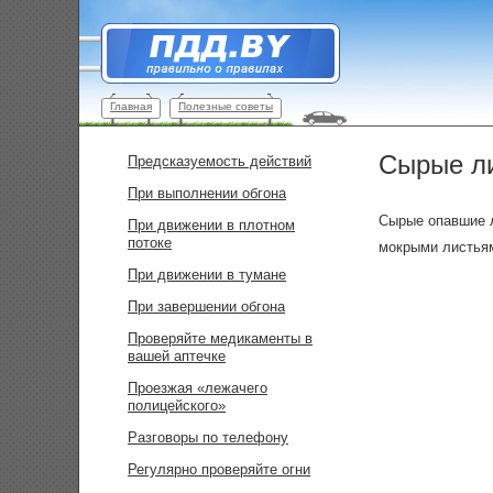
Главная
Полезные советы
Сырые л
Предсказуемость действий
При выполнении обгона
Сырые опавшие л
При движении в плотном
потоке
мокрыми листьям
При движении в тумане
При завершении обгона
Проверяйте медикаменты в
вашей аптечке
Проезжая «лежачего
полицейского»
Разговоры по телефону
Регулярно проверяйте огни