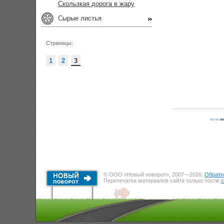
Скользкая дорога в жару
Сырые листья
Страницы:
1
2
3
© ООО «Новый поворот», 2007—2026.
Обратн
Перепечатка материалов сайта только после
с