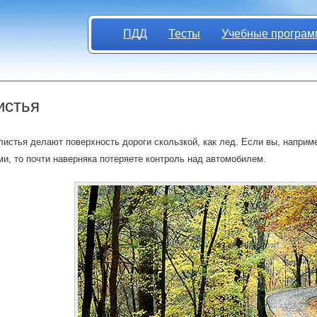
ПДД
Тесты
Учебные програм
истья
истья делают поверхность дороги скользкой, как лед. Если вы, наприме
и, то почти наверняка потеряете контроль над автомобилем.