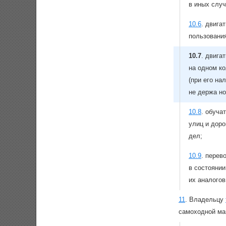
в иных слу
10.6
.
двигат
пользовани
10.7
.
двигат
на одном ко
(при его на
не держа но
10.8
.
обучат
улиц и дор
дел;
10.9
.
перево
в состоянии
их аналого
11
.
Владельцу
самоходной ма