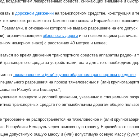
под воздействием лекарственных средств, снижающих внимание и быстр
вовать в
дорожном движении
на транспортном средстве, конструкция и т
 технических регламентов Таможенного союза и Евразийского экономич
Правилами, в отношении которого не выдано разрешение на его допуск 
ми), ограничивающими
обзорность дороги
и не позволяющими различать 
енном номерном знаке) с расстояния 40 метров и менее;
ваться во время движения транспортного средства аппаратом радио- и
й транспортного средства устройствами, если для этого необходимо дер
ться на
тяжеловесном и (или) крупногабаритном транспортном средстве
:
пециального разрешения на проезд тяжеловесных и (или) крупногабари
ьзования Республики Беларусь*;
рушением маршрута и условий движения, указанных в специальном разре
ритных транспортных средств по автомобильным дорогам общего пользо
______
е требование не распространяется на тяжеловесное и (или) крупногаба
рию Республики Беларусь через таможенную границу Евразийского эконо
щее допустимую общую массу и (или) допустимую осевую массу (сумму 