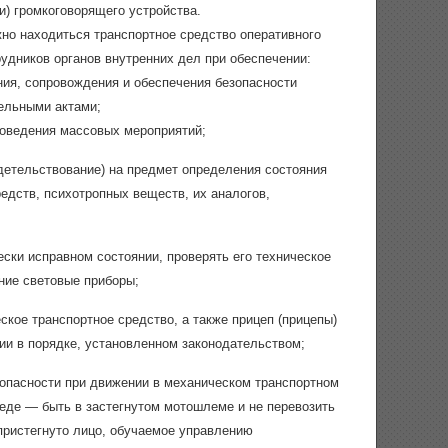
и) громкоговорящего устройства.
но находиться транспортное средство оперативного
удников органов внутренних дел при обеспечении:
ия, сопровождения и обеспечения безопасности
ельными актами;
роведения массовых мероприятий;
детельствование) на предмет определения состояния
едств, психотропных веществ, их аналогов,
ески исправном состоянии, проверять его техническое
шние световые приборы;
кое транспортное средство, а также прицеп (прицепы)
ии в порядке, установленном законодательством;
зопасности при движении в механическом транспортном
педе — быть в застегнутом мотошлеме и не перевозить
пристегнуто лицо, обучаемое управлению