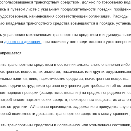
воспользовавшееся транспортным средством, должно по требованию вод
ись в путевом листе с указанием продолжительности поездки, пройденн
 удостоверения, наименования соответствующей организации. Расходы, 
нию владельца транспортного средства возмещаются в порядке, установ
ть управлению механическим транспортным средством в индивидуальном
ля
дорожного движения
, при наличии у него водительского удостоверени
апрещается:
ять транспортным средством в состоянии алкогольного опьянения либо 
ихотропных веществ, их аналогов, токсических или других одурманиваю
льные напитки, пиво, наркотические средства, психотропные вещества,
сле подачи сотрудником органов внутренних дел требования об останов
ом порядке проверки (освидетельствования) на предмет определения со
потреблением наркотических средств, психотропных веществ, их анало
аях сотрудники ГАИ вправе производить задержание и принудительную о
ерной возможности доставить транспортное средство к месту хранения;
ять транспортным средством в болезненном или утомленном состоянии