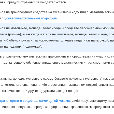
чаях, предусмотренных законодательством.
ься на транспортном средстве на гусеничном ходу или с металлически
я с
усовершенствованным покрытием
;
ься на мотоцикле, мопеде, велосипеде и средстве персональной мобильн
лесе (ролике), а также двигаться на мотоцикле, мопеде, велосипеде, с
личии) обеими руками, за исключением случаев подачи сигнала рукой, 
ги на педалях (подножках);
ь управлению механическими транспортными средствами на участках ули
ог, где запрещено обучение управлению механическими транспортными с
зить на мопеде, мотоцикле (кроме бокового прицепа к мотоциклу) пасс
 алкогольного опьянения либо в состоянии, вызванном потреблением на
в, токсических или других одурманивающих веществ.
транспортного средства
,
самоходной машины
либо лицу, имеющему прав
шиной, запрещается передавать управление транспортным средством, 