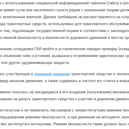
а с использованием специальной информационной таблички (табло) и (ил
е время суток вне населенного пункта рядом с указанными лицами долж
с включенным маячком. Данное требование не распространяется на сотр
зда транспортных средств, используемых для транспортного обслуживан
х лиц, подлежащих государственной охране в соответствии с законодат
ственной безопасности и безопасности дорожного движения в местах п
ованию сотрудника ГАИ пройти в установленном порядке проверку (осви
о опьянения либо состояния, вызванного потреблением наркотических ср
х или других одурманивающих веществ;
ать участвующее в
дорожном движении
транспортное средство в технич
еред началом движения, а также содержать в чистоте его стекла и вне
менно получать на находящееся в его владении (пользовании) механичес
ешение на допуск транспортного средства к участию в дорожном движен
истегнутым и не перевозить пассажиров с непристегнутыми ремнями бе
борудованном ремнями безопасности, а при движении на мотоцикле, мо
 без застегнутого мотошлема. Ремнем безопасности также должно быть 