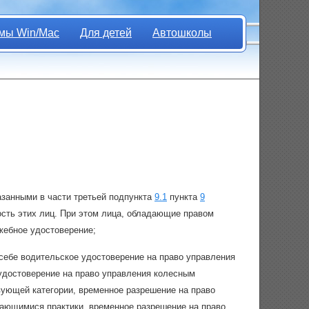
мы Win/Mac
Для детей
Автошколы
азанными в части третьей подпункта
9.1
пункта
9
сть этих лиц. При этом лица, обладающие правом
жебное удостоверение;
себе водительское удостоверение на право управления
удостоверение на право управления колесным
вующей категории, временное разрешение на право
ающимися практики, временное разрешение на право