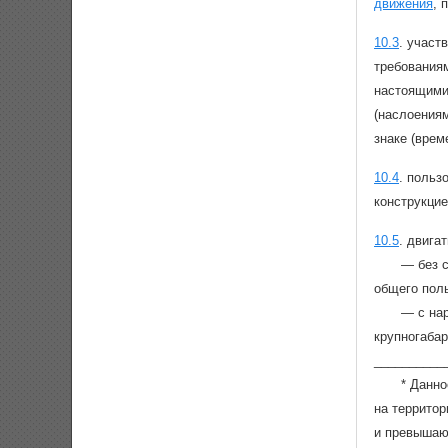
движения
, 
10.3
.
участ
требованиям
настоящими 
(наслоения
знаке (врем
10.4
.
пользо
конструкцие
10.5
.
двига
— без с
общего пол
— с на
крупногаба
__________
* Данно
на террито
и превышаю