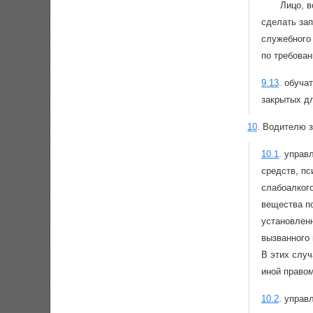
Лицо, 
сделать зап
служебного
по требова
9.13
.
обуча
закрытых д
10
.
Водителю з
10.1
.
управл
средств, пс
слабоалкого
вещества по
установленн
вызванного 
В этих случ
иной правом
10.2
.
управл