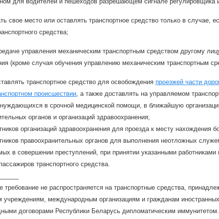
ном для водителей и пешеходов разрешающем сигнале регулировщика 
ть свое место или оставлять транспортное средство только в случае,
анспортного средства;
редаче управления механическим транспортным средством другому лицу 
ния (кроме случая обучения управлению механическим транспортным ср
ставлять транспортное средство для освобождения
проезжей части доро
анспортном происшествии
, а также доставлять на управляемом транспор
 нуждающихся в срочной медицинской помощи, в ближайшую организаци
тельных органов и организаций здравоохранения;
ников организаций здравоохранения для проезда к месту нахождения бол
тников правоохранительных органов для выполнения неотложных служеб
мых в совершении преступлений, при принятии указанными работниками
пассажиров транспортного средства.
______
ое требование не распространяется на транспортные средства, принадл
м учреждениям, международным организациям и гражданам иностранных 
ными договорами Республики Беларусь дипломатическим иммунитетом.