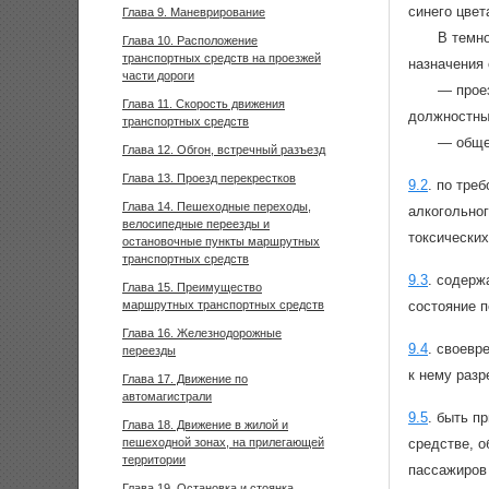
синего цвет
Глава 9. Маневрирование
В темно
Глава 10. Расположение
транспортных средств на проезжей
назначения 
части дороги
— прое
Глава 11. Скорость движения
должностны
транспортных средств
— обще
Глава 12. Обгон, встречный разъезд
Глава 13. Проезд перекрестков
9.2
.
по треб
Глава 14. Пешеходные переходы,
алкогольног
велосипедные переезды и
токсически
остановочные пункты маршрутных
транспортных средств
9.3
.
содерж
Глава 15. Преимущество
маршрутных транспортных средств
состояние п
Глава 16. Железнодорожные
9.4
.
своевре
переезды
к нему разр
Глава 17. Движение по
автомагистрали
9.5
.
быть пр
Глава 18. Движение в жилой и
пешеходной зонах, на прилегающей
средстве, о
территории
пассажиров
Глава 19. Остановка и стоянка