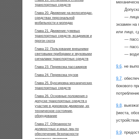
механическ
транспортных средств
Допуска
Глава 20. Движение на велосипедах,
— лица
средствах персональной
мобильности и мопедах
экзамен на
Глава 21. Движение гужевых
или лицо, с
транспортных средств, всадников и
— пасса
прогон скота
— пасс
Глава 22. Пользование внешними
световыми приборами и звуковыми
— води
сигналами транспортных средств
9.6
.
не выпо
Глава 23. Перевозка пассажиров
Глава 24. Перевозка грузов
9.7
.
обеспеч
Глава 25. Буксировка механических
бокового пр
транспортных средств
потребление
Глава 26. Основные положения о
допуске транспортных средств к
9.8
.
выезжа
участию в дорожном движении, их
техническое состояние,
(места, об
оборудование
устройствами
Глава 27. Обязанности
должностных и иных лиц по
9.9
.
предос
обеспечению безопасности
дорожного движения