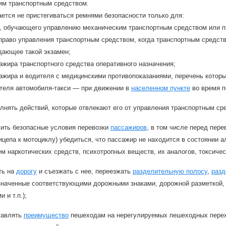
им транспортным средством.
ется не пристегиваться ремнями безопасности только для:
, обучающего управлению механическим транспортным средством или 
 право управления транспортным средством, когда транспортным средст
дающее такой экзамен;
жира транспортного средства оперативного назначения;
ажира и водителя с медицинскими противопоказаниями, перечень котор
теля автомобиля-такси — при движении в
населенном пункте
во время п
лнять действий, которые отвлекают его от управления транспортным ср
ить безопасные условия перевозки
пассажиров
, в том числе перед пер
ицепа к мотоциклу) убедиться, что пассажир не находится в состоянии 
м наркотических средств, психотропных веществ, их аналогов, токсич
ть на
дорогу
и съезжать с нее, переезжать
разделительную полосу
,
разд
означенные соответствующими дорожными знаками, дорожной разметко
 и т.п.);
тавлять
преимущество
пешеходам на нерегулируемых пешеходных перех