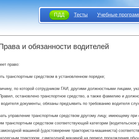
ПДД
Тесты
Учебные програм
 Права и обязанности водителей
еет право:
ть транспортным средством в установленном порядке;
ричину, по которой сотрудником ГАИ, другими должностными лицами, ук
Правил, остановлено транспортное средство, а также фамилию и должно
у водителя документы, обязаны предъявить по требованию водителя слу
ать управление транспортным средством другому лицу, имеющему при 
им транспортным средством соответствующей категории (водительское 
самоходной машиной (удостоверение тракториста-машиниста) соответст
 колесным трактором, самоходной машиной на период прохождения обуч