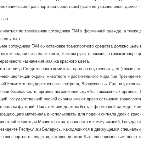
механическим транспортным средством) (если не указано иное, далее —
язан:
ливаться по требованию сотрудника ГАИ в форменной одежде, а также д
подпункта.
ние сотрудника ГАИ об остановке транспортного средства должно быть 
 путем подачи сигнала жезлом, жестом руки, с помощью громкоговоряще
еративного назначения маячка красного цвета.
тные лица Следственного комитета, органов внутренних дел (кроме сот
нной инспекции охраны животного и растительного мира при Президент
ий Комитета государственного контроля, Вооруженных Сил, внутренних
нной безопасности, органов пограничной службы, таможенных органов, 
аций, государственной лесной охраны имеют право остановки транспорт
ые органы функций. При этом они должны быть в форменной одежде, жи
звращающего материала и использовать для подачи сигнала диск с кра
портной инспекции Министерства транспорта и коммуникаций, Государст
резиденте Республики Беларусь, находящимся в движущемся специально
е транспортного средства, которое должно быть своевременным, понят