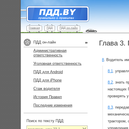
Главная
ПДД
ПДД он-лайн
Глава 3.
ПДД он-лайн
Административная
ответственность
8
.
Водитель им
Уголовная ответственность
8.1
.
управля
ПДД для Android
ПДД для iPhone
8.2
.
знать п
Стаж водителя
настоящих 
проверять 
История Правил
Последние изменения
8.3
.
передав
механическ
Поиск по тексту ПДД:
трактором, 
управления