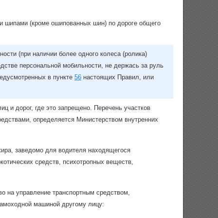
ми шипами (кроме ошипованных шин) по дороге общего
ости (при наличии более одного колеса (ролика)
редстве персональной мобильности, не держась за руль
предусмотренных в пункте
56
настоящих Правил, или
ц и дорог, где это запрещено. Перечень участков
редствами, определяется Министерством внутренних
ажира, заведомо для водителя находящегося
ркотических средств, психотропных веществ,
о на управление транспортным средством,
самоходной машиной другому лицу: