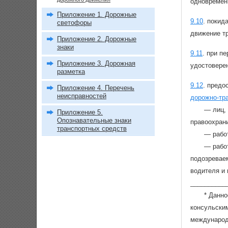
одновремен
Приложение 1. Дорожные
9.10
.
покида
светофоры
движение тр
Приложение 2. Дорожные
знаки
9.11
.
при пе
Приложение 3. Дорожная
удостовере
разметка
9.12
.
предо
Приложение 4. Перечень
неисправностей
дорожно-тр
— лиц,
Приложение 5.
Опознавательные знаки
правоохрани
транспортных средств
— работ
— рабо
подозревае
водителя и 
__________
* Данн
консульски
международ