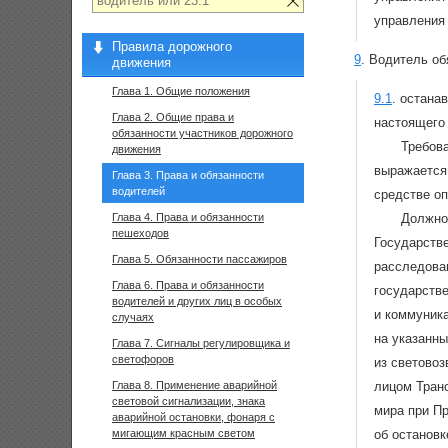
управления 
Правила дорожного
9
.
Водитель об
движения
Глава 1. Общие положения
9.1
.
останав
Глава 2. Общие права и
настоящего 
обязанности участников дорожного
Требова
движения
выражается
Глава 3. Права и обязанности
водителей
средстве оп
Глава 4. Права и обязанности
Должнос
пешеходов
Государстве
Глава 5. Обязанности пассажиров
расследован
Глава 6. Права и обязанности
государстве
водителей и других лиц в особых
и коммуник
случаях
на указанн
Глава 7. Сигналы регулировщика и
светофоров
из светово
Глава 8. Применение аварийной
лицом Транс
световой сигнализации, знака
мира при П
аварийной остановки, фонаря с
мигающим красным светом
об остановк