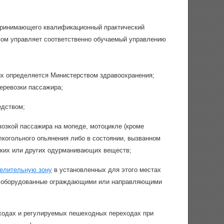
принимающего квалификационный практический
вом управляет соответственно обучаемый управлению
ых определяется Министерством здравоохранения;
еревозки пассажира;
едством;
евозкой пассажира на мопеде, мотоцикле (кроме
алкогольного опьянения либо в состоянии, вызванном
еских или других одурманивающих веществ;
елительную зону
в установленных для этого местах
й, оборудованные ограждающими или направляющими
одах и регулируемых пешеходных переходах при