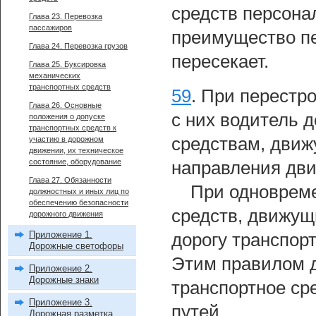
средств персона
Глава 23. Перевозка
пассажиров
преимущество пе
Глава 24. Перевозка грузов
пересекает.
Глава 25. Буксировка
механических
транспортных средств
59
.
При перестро
Глава 26. Основные
с них водитель 
положения о допуске
транспортных средств к
средствам, движ
участию в дорожном
движении, их техническое
состояние, оборудование
направления дви
Глава 27. Обязанности
При одноврем
должностных и иных лиц по
обеспечению безопасности
средств, движущ
дорожного движения
Приложение 1.
дорогу транспор
Дорожные светофоры
Этим правилом д
Приложение 2.
Дорожные знаки
транспортное ср
Приложение 3.
путей.
Дорожная разметка