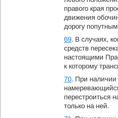
правого края про
движения обочин
дорогу попутным
69
.
В случаях, к
средств пересека
настоящими Прав
к которому тран
70
.
При наличии
намеревающийся
перестроиться н
только на ней.