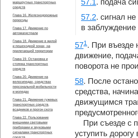
57.1
.
подача си
маршрутных транспортных
средств
57.2
.
сигнал не
Глава 16. Железнодорожные
переезды
в заблуждение
Глава 17. Движение по
автомагистрали
1
Глава 18. Движение в жилой
57
.
При въезде н
и пешеходной зонах, на
прилегающей территории
движение, подач
Глава 19. Остановка и
поворота не про
стоянка транспортных
средств
Глава 20. Движение на
58
.
После остано
велосипедах, средствах
персональной мобильности
средства, начин
и мопедах
движущимся тран
Глава 21. Движение гужевых
транспортных средств,
всадников и прогон скота
предусмотренног
Глава 22. Пользование
При съезде с 
внешними световыми
приборами и звуковыми
уступить дорогу
сигналами транспортных
средств