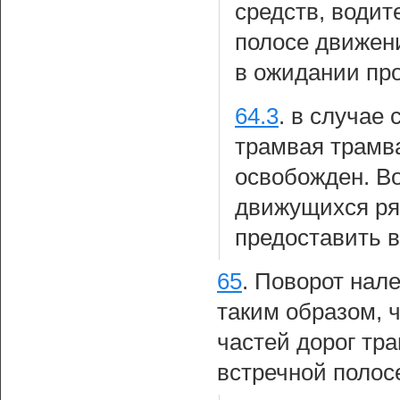
средств, водит
полосе движени
в ожидании про
64.3
.
в случае 
трамвая трамв
освобожден. Во
движущихся ря
предоставить в
65
.
Поворот нале
таким образом, 
частей дорог тра
встречной полос