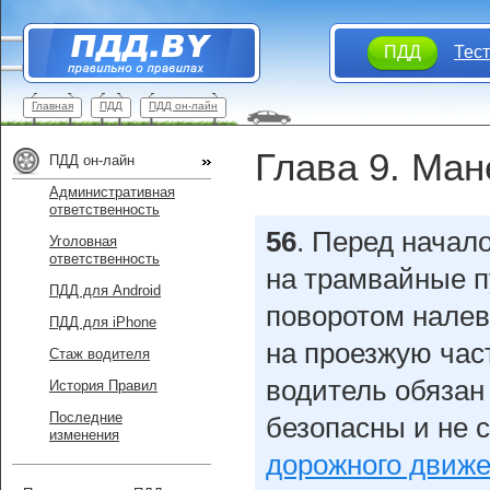
ПДД
Тес
Главная
ПДД
ПДД он-лайн
Глава 9. Ма
ПДД он-лайн
Административная
ответственность
56
.
Перед начал
Уголовная
ответственность
на трамвайные п
ПДД для Android
поворотом налев
ПДД для iPhone
на проезжую част
Стаж водителя
водитель обязан 
История Правил
Последние
безопасны и не 
изменения
дорожного движ