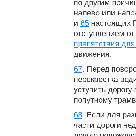
по другим причи
налево или напр
и
65
настоящих П
отступлением от 
препятствия для
движения.
67
.
Перед поворо
перекрестка вод
уступить дорогу
попутному трамв
68
.
Если для раз
части дороги нед
левого положени