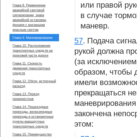
или правой рук
Глава 8. Применение
аварийной световой
в случае торм
сигнализации, знака
аварийной остановки,
маневр.
фонаря с мигающим
красным светом
Глава 9. Маневрирование
57
.
Подача сигна
Глава 10. Расположение
рукой должна пр
транспортных средств на
проезжей части дороги
(за исключением
Глава 11. Скорость
движения транспортных
образом, чтобы 
средств
имели возможнос
Глава 12. Обгон, встречный
разъезд
прекращаться н
Глава 13. Проезд
перекрестков
маневрирования 
Глава 14. Пешеходные
закончена непос
переходы, велосипедные
переезды и остановочные
пункты маршрутных
этом:
транспортных средств
Глава 15. Преимущество