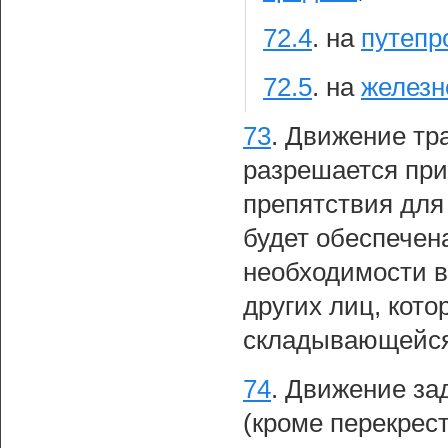
72.4
.
на
путепр
72.5
.
на
железн
73
.
Движение тра
разрешается при
препятствия для
будет обеспече
необходимости в
других лиц, кот
складывающейся 
74
.
Движение зад
(кроме перекрес