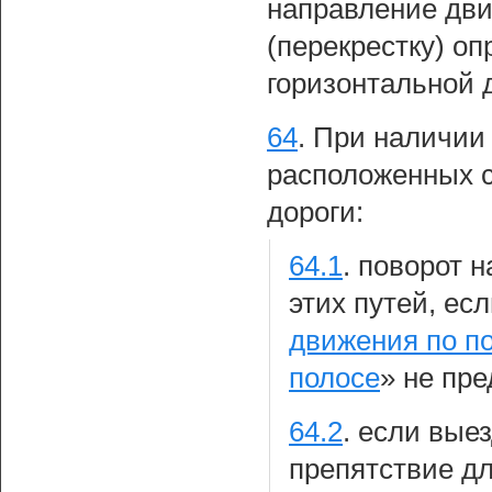
направление дви
(перекрестку) о
горизонтальной 
64
.
При наличии 
расположенных с
дороги:
64.1
.
поворот н
этих путей, ес
движения по п
полосе
» не пр
64.2
.
если выез
препятствие дл