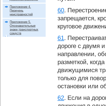
Приложение 4.
60
.
Перестроение
Перечень
неисправностей
запрещается, кр
Приложение 5.
круговое движен
Опознавательные
знаки транспортных
средств
61
.
Перестраиват
дороге с двумя 
направлении, об
разметкой, когд
движущимися тр
только для повор
остановки или о
62
.
Если на доро
движения в одно