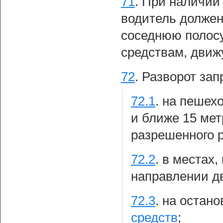
71
.
При наличии 
водитель должен
соседнюю полосу
средствам, движ
72
.
Разворот зап
72.1
.
на пешехо
и ближе 15 мет
разрешенного р
72.2
.
в местах,
направлении д
72.3
.
на остано
средств
;