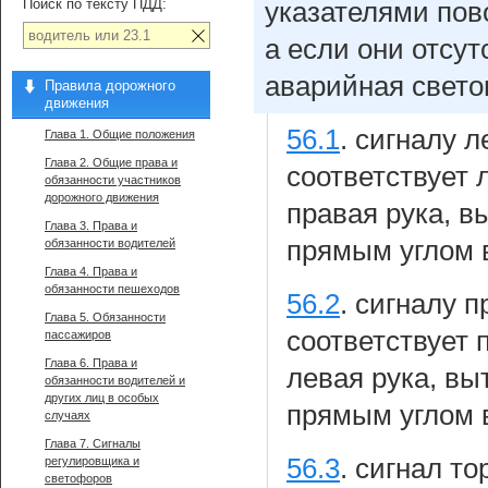
Поиск по тексту ПДД:
указателями пов
а если они отсу
аварийная свето
Правила дорожного
движения
56.1
.
сигналу л
Глава 1. Общие положения
Глава 2. Общие права и
соответствует 
обязанности участников
дорожного движения
правая рука, в
Глава 3. Права и
прямым углом 
обязанности водителей
Глава 4. Права и
обязанности пешеходов
56.2
.
сигналу п
Глава 5. Обязанности
соответствует 
пассажиров
Глава 6. Права и
левая рука, вы
обязанности водителей и
других лиц в особых
прямым углом 
случаях
Глава 7. Сигналы
56.3
.
сигнал то
регулировщика и
светофоров