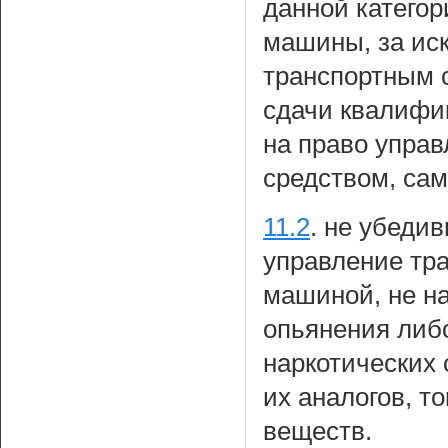
данной категор
машины, за ис
транспортным 
сдачи квалифи
на право упра
средством, са
11.2
.
не убедив
управление тр
машиной, не на
опьянения либ
наркотических 
их аналогов, т
веществ.