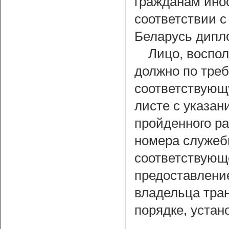
гражданам ино
соответствии 
Беларусь дипл
Лицо, воспо
должно по тре
соответствующу
листе с указан
пройденного ра
номера служеб
соответствующ
предоставление
владельца тра
порядке, устан