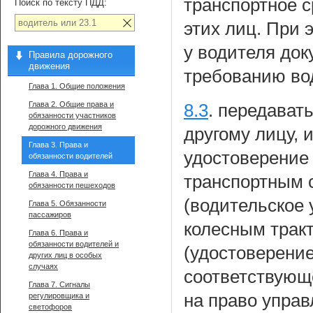
транспортное 
Поиск по тексту ПДД:
этих лиц. При
у водителя док
Правила дорожного
движения
требованию во
Глава 1. Общие положения
Глава 2. Общие права и
8.3
.
передавать
обязанности участников
дорожного движения
другому лицу,
Глава 3. Права и
удостоверение
обязанности водителей
Глава 4. Права и
транспортным 
обязанности пешеходов
(водительское 
Глава 5. Обязанности
пассажиров
колесным трак
Глава 6. Права и
обязанности водителей и
(удостоверени
других лиц в особых
случаях
соответствующ
Глава 7. Сигналы
на право упра
регулировщика и
светофоров