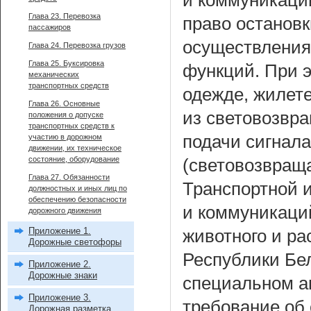
и коммуникаци
Глава 23. Перевозка
право остановк
пассажиров
осуществления
Глава 24. Перевозка грузов
Глава 25. Буксировка
функций. При 
механических
транспортных средств
одежде, жилет
Глава 26. Основные
из световозвр
положения о допуске
транспортных средств к
подачи сигнала
участию в дорожном
движении, их техническое
состояние, оборудование
(световозвращ
Глава 27. Обязанности
Транспортной 
должностных и иных лиц по
обеспечению безопасности
и коммуникаци
дорожного движения
Приложение 1.
животного и ра
Дорожные светофоры
Республики Бе
Приложение 2.
Дорожные знаки
специальном а
Приложение 3.
требование об 
Дорожная разметка