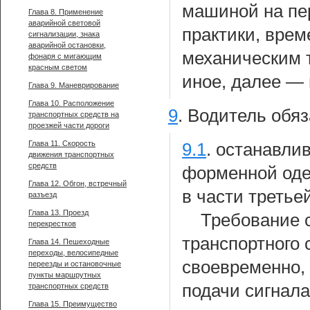
машиной на пе
Глава 8. Применение
аварийной световой
практики, вре
сигнализации, знака
аварийной остановки,
механическим т
фонаря с мигающим
красным светом
иное, далее — 
Глава 9. Маневрирование
Глава 10. Расположение
9
.
Водитель обяз
транспортных средств на
проезжей части дороги
Глава 11. Скорость
9.1
.
останавлив
движения транспортных
средств
форменной оде
Глава 12. Обгон, встречный
в части третье
разъезд
Глава 13. Проезд
Требование 
перекрестков
транспортного 
Глава 14. Пешеходные
переходы, велосипедные
своевременно,
переезды и остановочные
пункты маршрутных
подачи сигнала
транспортных средств
Глава 15. Преимущество