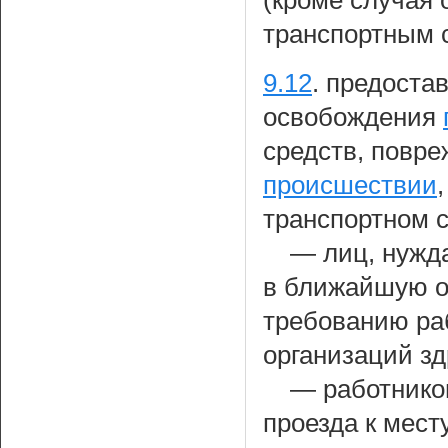
(кроме случая
транспортным 
9.12
.
предостав
освобождения
средств, повр
происшествии
транспортном с
— лиц, нужд
в ближайшую о
требованию ра
организаций з
— работнико
проезда к мест