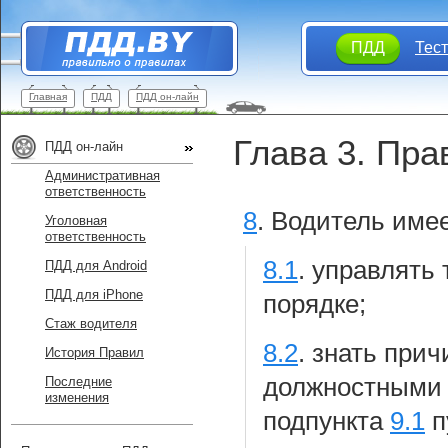
ПДД
Тес
Главная
ПДД
ПДД он-лайн
Глава 3. Пра
ПДД он-лайн
Административная
ответственность
8
.
Водитель имее
Уголовная
ответственность
8.1
.
управлять 
ПДД для Android
ПДД для iPhone
порядке;
Стаж водителя
8.2
.
знать прич
История Правил
должностными 
Последние
изменения
подпункта
9.1
п