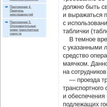
должно быть с
Приложение 4.
Перечень
и выражаться п
неисправностей
с использован
Приложение 5.
Опознавательные
таблички (табл
знаки транспортных
средств
В темное вре
с указанными 
средство опер
маячком. Данн
на сотрудников
— проезда т
транспортного
и обеспечения
подлежащих го