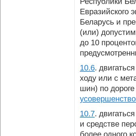
Республики Бе
Евразийского э
Беларусь и пр
(или) допусти
до 10 проценто
предусмотренн
10.6
.
двигаться
ходу или с ме
шин) по дороге
усовершенств
10.7
.
двигаться
и средстве пе
более одного к