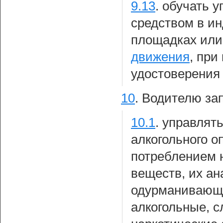
9.13
.
обучать 
средством в и
площадках или
движения
, при
удостоверения 
10
.
Водителю за
10.1
.
управлять
алкогольного о
потреблением н
веществ, их ан
одурманивающи
алкогольные, с