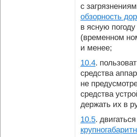
с загрязнения
обзорность дор
в ясную погод
(временном ном
и менее;
10.4
.
пользоват
средства аппа
не предусмотр
средства устро
держать их в р
10.5
.
двигаться
крупногабарит