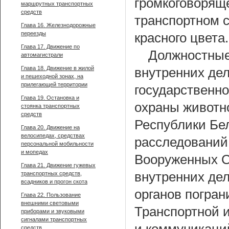
громкоговоряще
маршрутных транспортных
средств
транспортном с
Глава 16. Железнодорожные
переезды
красного цвета.
Глава 17. Движение по
Должностные
автомагистрали
Глава 18. Движение в жилой
внутренних дел
и пешеходной зонах, на
прилегающей территории
государственно
Глава 19. Остановка и
охраны животно
стоянка транспортных
средств
Республики Бе
Глава 20. Движение на
велосипедах, средствах
расследований 
персональной мобильности
и мопедах
Вооруженных С
Глава 21. Движение гужевых
внутренних дел
транспортных средств,
всадников и прогон скота
органов погран
Глава 22. Пользование
внешними световыми
Транспортной 
приборами и звуковыми
сигналами транспортных
средств