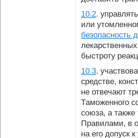
10.2
.
управлять
или утомленном
безопасность 
лекарственных
быстроту реакц
10.3
.
участвова
средстве, конс
не отвечают т
Таможенного со
союза, а такж
Правилами, в 
на его допуск 