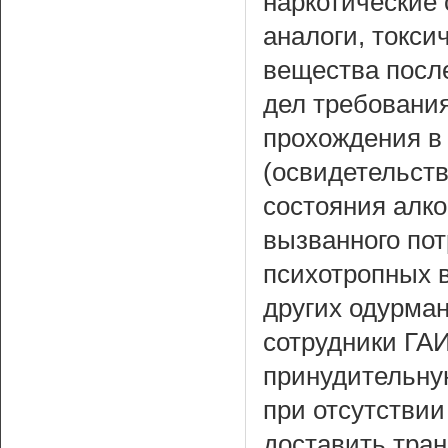
наркотические 
аналоги, токс
вещества после
дел требования
прохождения в
(освидетельст
состояния алко
вызванного пот
психотропных в
других одурма
сотрудники ГА
принудительную
при отсутстви
доставить тран