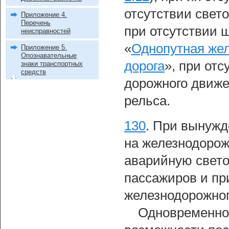
отсутствии свет
Приложение 4.
Перечень
при отсутствии 
неисправностей
«
Однопутная жел
Приложение 5.
Опознавательные
дорога
», при от
знаки транспортных
средств
дорожного движе
рельса.
130
.
При вынужде
на железнодорож
аварийную свет
пассажиров и пр
железнодорожног
Одновременно