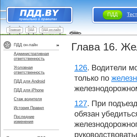
ПДД
Тес
Главная
ПДД
ПДД он-лайн
Глава 16. Ж
ПДД он-лайн
Административная
ответственность
126
.
Водители мо
Уголовная
ответственность
только по
желез
ПДД для Android
железнодорожном
ПДД для iPhone
Стаж водителя
127
.
При подъезд
История Правил
обязан убедитьс
Последние
изменения
железнодорожног
руководствовать