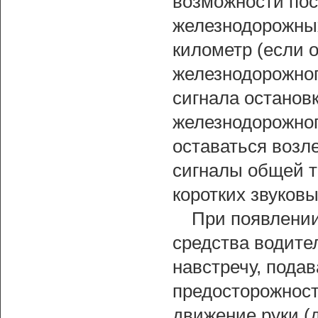
возможности пос
железнодорожных
километр (если 
железнодорожног
сигнала остано
железнодорожног
оставаться возле
сигналы общей тр
коротких звуковы
При появлении
средства водите
навстречу, пода
предосторожност
движение руки (