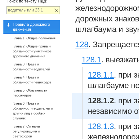
Поиск по тексту ПДД:
железнодорожном
дорожных знаков
Правила дорожного
шлагбаума и зву
движения
Глава 1. Общие положения
128
.
Запрещаетс
Глава 2. Общие права и
обязанности участников
дорожного движения
128.1
.
выезжать
Глава 3. Права и
обязанности водителей
128.1.1
.
при 
Глава 4. Права и
обязанности пешеходов
шлагбауме не
Глава 5. Обязанности
пассажиров
128.1.2
.
при 
Глава 6. Права и
обязанности водителей и
независимо о
других лиц в особых
случаях
128.1.3
.
при 
Глава 7. Сигналы
регулировщика и
железнодорож
светофоров