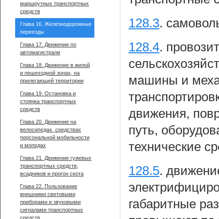
маршрутных транспортных
средств
128.3
.
самоволь
Глава 16. Железнодорожные
переезды
128.4
.
провозит
Глава 17. Движение по
автомагистрали
сельскохозяйс
Глава 18. Движение в жилой
и пешеходной зонах, на
машины и меха
прилегающей территории
транспортировк
Глава 19. Остановка и
стоянка транспортных
средств
движения, пов
Глава 20. Движение на
путь, оборудов
велосипедах, средствах
персональной мобильности
технические ср
и мопедах
Глава 21. Движение гужевых
транспортных средств,
128.5
.
движени
всадников и прогон скота
электрифициро
Глава 22. Пользование
внешними световыми
габаритные раз
приборами и звуковыми
сигналами транспортных
средств