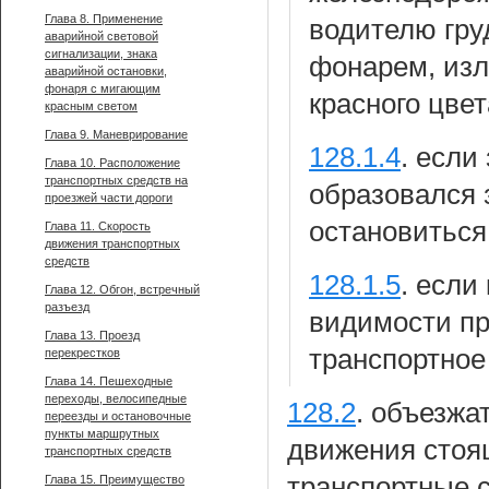
Глава 8. Применение
водителю гру
аварийной световой
сигнализации, знака
фонарем, изл
аварийной остановки,
фонаря с мигающим
красного цве
красным светом
Глава 9. Маневрирование
128.1.4
.
если
Глава 10. Расположение
транспортных средств на
образовался 
проезжей части дороги
остановиться
Глава 11. Скорость
движения транспортных
средств
128.1.5
.
если 
Глава 12. Обгон, встречный
разъезд
видимости п
Глава 13. Проезд
транспортное
перекрестков
Глава 14. Пешеходные
переходы, велосипедные
128.2
.
объезжат
переезды и остановочные
пункты маршрутных
движения стоя
транспортных средств
транспортные с
Глава 15. Преимущество