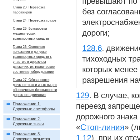
превышают по в
Глава 23. Перевозка
без согласован
пассажиров
электроснабже
Глава 24. Перевозка грузов
Глава 25. Буксировка
дороги;
механических
транспортных средств
128.6
.
движени
Глава 26. Основные
положения о допуске
тихоходных тра
транспортных средств к
участию в дорожном
движении, их техническое
которых менее 
состояние, оборудование
разрешения на
Глава 27. Обязанности
должностных и иных лиц по
обеспечению безопасности
129
.
В случае, к
дорожного движения
Приложение 1.
переезд запреще
Дорожные светофоры
дорожного знака
Приложение 2.
Дорожные знаки
«
Стоп-линия
» (
Приложение 3.
1.12
), при их от
Дорожная разметка