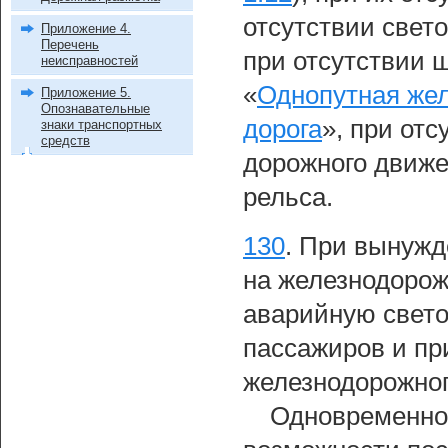
отсутствии свет
Приложение 4.
Перечень
при отсутствии 
неисправностей
«
Однопутная жел
Приложение 5.
Опознавательные
дорога
», при от
знаки транспортных
средств
дорожного движе
рельса.
130
.
При вынужде
на железнодорож
аварийную свет
пассажиров и пр
железнодорожног
Одновременно