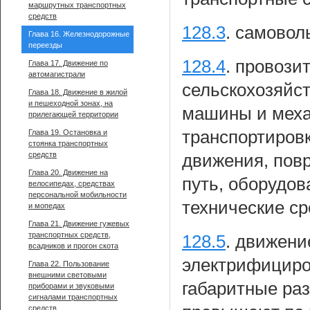
маршрутных транспортных
средств
128.3
.
самоволь
Глава 16. Железнодорожные
переезды
128.4
.
провозит
Глава 17. Движение по
автомагистрали
сельскохозяйс
Глава 18. Движение в жилой
и пешеходной зонах, на
машины и меха
прилегающей территории
транспортировк
Глава 19. Остановка и
стоянка транспортных
средств
движения, пов
Глава 20. Движение на
путь, оборудов
велосипедах, средствах
персональной мобильности
технические ср
и мопедах
Глава 21. Движение гужевых
транспортных средств,
128.5
.
движени
всадников и прогон скота
электрифициро
Глава 22. Пользование
внешними световыми
габаритные раз
приборами и звуковыми
сигналами транспортных
средств