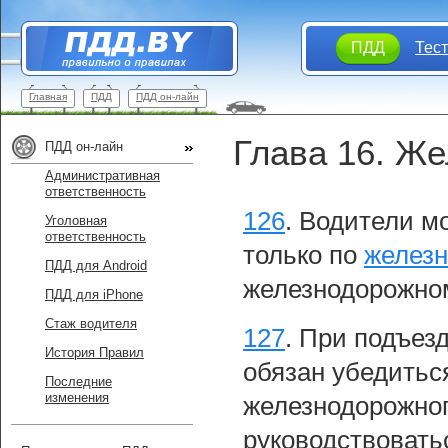
ПДД
Тес
Главная
ПДД
ПДД он-лайн
Глава 16. Ж
ПДД он-лайн
Административная
ответственность
126
.
Водители мо
Уголовная
ответственность
только по
желез
ПДД для Android
железнодорожном
ПДД для iPhone
Стаж водителя
127
.
При подъезд
История Правил
обязан убедитьс
Последние
изменения
железнодорожног
руководствовать