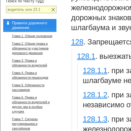
Поиск по тексту ПДД:
железнодорожном
дорожных знаков
Правила дорожного
шлагбаума и зву
движения
Глава 1. Общие положения
128
.
Запрещаетс
Глава 2. Общие права и
обязанности участников
дорожного движения
128.1
.
выезжать
Глава 3. Права и
обязанности водителей
128.1.1
.
при 
Глава 4. Права и
обязанности пешеходов
шлагбауме не
Глава 5. Обязанности
пассажиров
128.1.2
.
при 
Глава 6. Права и
обязанности водителей и
независимо о
других лиц в особых
случаях
128.1.3
.
при 
Глава 7. Сигналы
регулировщика и
железнодорож
светофоров