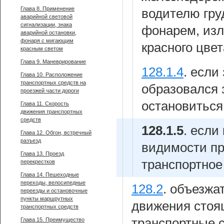
Глава 8. Применение
водителю гру
аварийной световой
сигнализации, знака
фонарем, изл
аварийной остановки,
фонаря с мигающим
красного цве
красным светом
Глава 9. Маневрирование
128.1.4
.
если
Глава 10. Расположение
транспортных средств на
образовался 
проезжей части дороги
остановиться
Глава 11. Скорость
движения транспортных
средств
128.1.5
.
если 
Глава 12. Обгон, встречный
разъезд
видимости п
Глава 13. Проезд
транспортное
перекрестков
Глава 14. Пешеходные
переходы, велосипедные
128.2
.
объезжат
переезды и остановочные
пункты маршрутных
движения стоя
транспортных средств
транспортные с
Глава 15. Преимущество