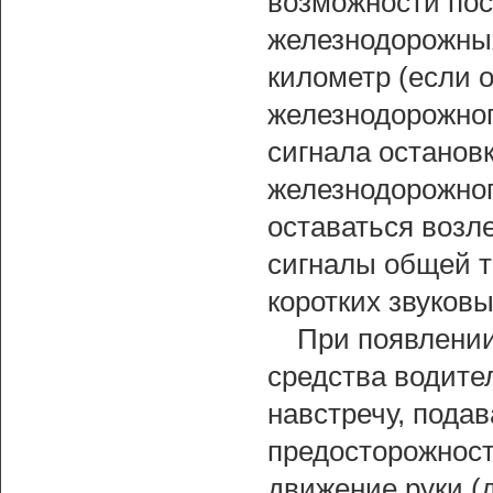
возможности пос
железнодорожных
километр (если 
железнодорожног
сигнала остано
железнодорожног
оставаться возле
сигналы общей тр
коротких звуковы
При появлении
средства водите
навстречу, пода
предосторожност
движение руки (