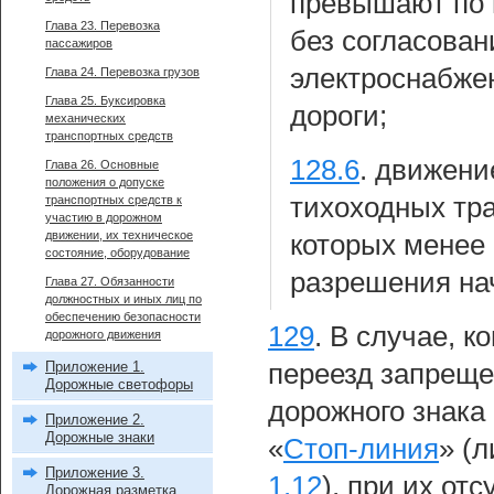
превышают по в
Глава 23. Перевозка
без согласован
пассажиров
электроснабже
Глава 24. Перевозка грузов
Глава 25. Буксировка
дороги;
механических
транспортных средств
128.6
.
движени
Глава 26. Основные
положения о допуске
тихоходных тра
транспортных средств к
участию в дорожном
движении, их техническое
которых менее 
состояние, оборудование
разрешения на
Глава 27. Обязанности
должностных и иных лиц по
обеспечению безопасности
129
.
В случае, к
дорожного движения
Приложение 1.
переезд запреще
Дорожные светофоры
дорожного знака
Приложение 2.
Дорожные знаки
«
Стоп-линия
» (
Приложение 3.
1.12
), при их от
Дорожная разметка