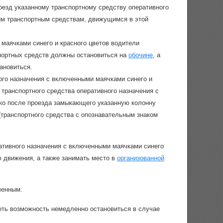
оезд указанному транспортному средству оперативного
м транспортным средствам, движущимся в этой
маячками синего и красного цветов водители
портных средств должны остановиться на
обочине
, а
ановиться.
ого назначения с включенными маячками синего и
транспортного средства оперативного назначения с
ько после проезда замыкающего указанную колонну
(транспортного средства с опознавательным знаком
ативного назначения с включенными маячками синего
 движения, а также занимать место в
организованной
ченным:
еть возможность немедленно остановиться в случае