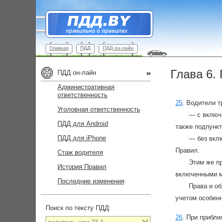
Главная
ПДД
ПДД он-лайн
Глава 6.
ПДД он-лайн
Административная
ответственность
25
.
Водители т
Уголовная ответственность
— с включе
ПДД для Android
также подпунк
ПДД для iPhone
— без вклю
Правил.
Стаж водителя
Этим же п
История Правил
включенными ма
Последние изменения
Права и о
учетом особен
Поиск по тексту ПДД:
26
.
При прибли