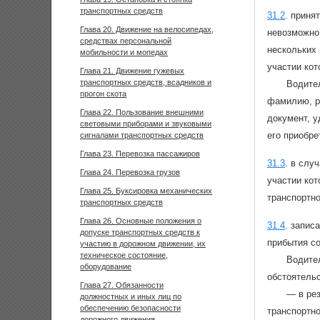
транспортных средств
31.2
.
приня
Глава 20. Движение на велосипедах,
невозможно
средствах персональной
нескольких 
мобильности и мопедах
участии кот
Глава 21. Движение гужевых
транспортных средств, всадников и
Водител
прогон скота
фамилию, ре
Глава 22. Пользование внешними
документ, у
световыми приборами и звуковыми
его приобре
сигналами транспортных средств
Глава 23. Перевозка пассажиров
31.3
.
в случ
Глава 24. Перевозка грузов
участии ко
Глава 25. Буксировка механических
транспортн
транспортных средств
Глава 26. Основные положения о
31.4
.
запис
допуске транспортных средств к
прибытия со
участию в дорожном движении, их
техническое состояние,
Водите
оборудование
обстоятельс
Глава 27. Обязанности
— в рез
должностных и иных лиц по
обеспечению безопасности
транспортн
дорожного движения