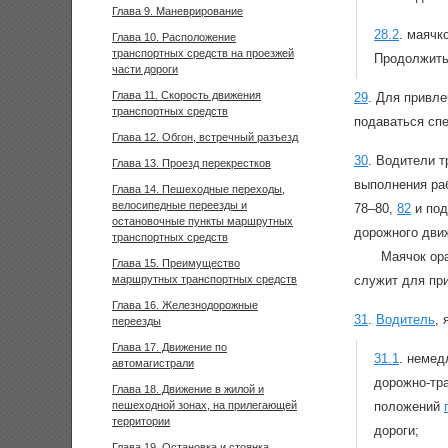
Глава 9. Маневрирование
28.2
.
маячко
Глава 10. Расположение
транспортных средств на проезжей
Продолжить
части дороги
Глава 11. Скорость движения
29
.
Для привле
транспортных средств
подаваться спе
Глава 12. Обгон, встречный разъезд
30
.
Водители т
Глава 13. Проезд перекрестков
выполнения раб
Глава 14. Пешеходные переходы,
велосипедные переезды и
78–80,
82
и под
остановочные пункты маршрутных
дорожного дви
транспортных средств
Маячок ор
Глава 15. Преимущество
маршрутных транспортных средств
служит для пр
Глава 16. Железнодорожные
31
.
Водитель
,
переезды
Глава 17. Движение по
31.1
.
немедл
автомагистрали
дорожно-тр
Глава 18. Движение в жилой и
пешеходной зонах, на прилегающей
положений
территории
дороги;
Глава 19. Остановка и стоянка