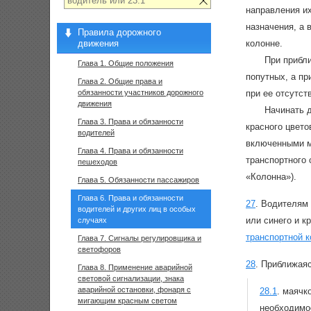
направления и
назначения, а 
Правила дорожного
движения
колонне.
При прибли
Глава 1. Общие положения
попутных, а пр
Глава 2. Общие права и
обязанности участников дорожного
при ее отсутс
движения
Начинать д
Глава 3. Права и обязанности
красного цвет
водителей
включенными м
Глава 4. Права и обязанности
транспортного 
пешеходов
«Колонна»).
Глава 5. Обязанности пассажиров
Глава 6. Права и обязанности
27
.
Водителям
водителей и других лиц в особых
или синего и к
случаях
транспортной 
Глава 7. Сигналы регулировщика и
светофоров
28
.
Приближаяс
Глава 8. Применение аварийной
световой сигнализации, знака
аварийной остановки, фонаря с
28.1
.
маячко
мигающим красным светом
необходимо