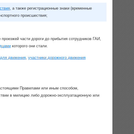
ствия
, а также регистрационные знаки (временные
нспортного происшествия;
 проезжей части дороги до прибытия сотрудников ГАИ,
дцами
которого они стали.
 для движения
,
участники дорожного движения
 настоящими Правилами или иным способом,
тствии в милицию либо дорожно-эксплуатационную или