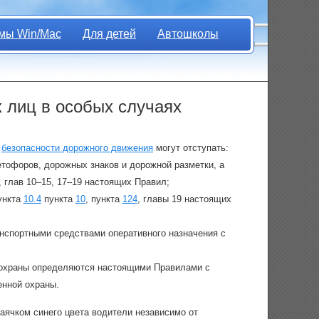
мы Win/Mac
Для детей
Автошколы
х лиц в особых случаях
я
безопасности дорожного движения
могут отступать:
етофоров, дорожных знаков и дорожной разметки, а
), глав 10–15, 17–19 настоящих Правил;
ункта
10.4
пункта
10
, пункта
124
, главы 19 настоящих
нспортными средствами оперативного назначения с
й охраны определяются настоящими Правилами с
енной охраны.
аячком синего цвета водители независимо от