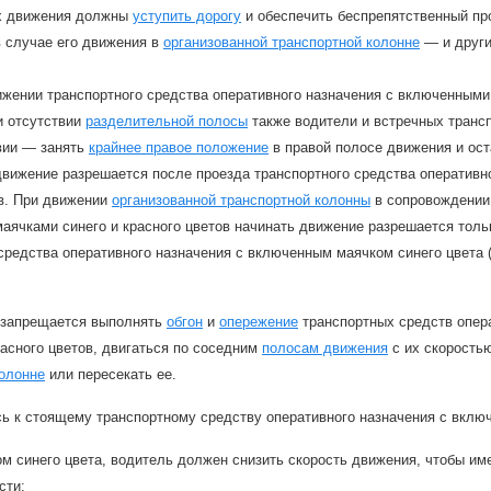
х движения должны
уступить дорогу
и обеспечить беспрепятственный пр
в случае его движения в
организованной транспортной колонне
— и други
жении транспортного средства оперативного назначения с включенными 
и отсутствии
разделительной полосы
также водители и встречных транс
твии — занять
крайнее правое положение
в правой полосе движения и ост
вижение разрешается после проезда транспортного средства оперативн
ов. При движении
организованной транспортной колонны
в сопровождении 
аячками синего и красного цветов начинать движение разрешается тол
средства оперативного назначения с включенным маячком синего цвета 
 запрещается выполнять
обгон
и
опережение
транспортных средств опер
расного цветов, двигаться по соседним
полосам движения
с их скоростью
колонне
или пересекать ее.
ь к стоящему транспортному средству оперативного назначения с вклю
м синего цвета, водитель должен снизить скорость движения, чтобы им
сти;