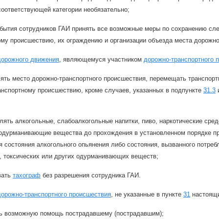
соответствующей категории необязательно;
бытия сотрудников ГАИ принять все возможные меры по сохранению сле
ому происшествию, их ограждению и организации объезда места дорожно
дорожного движения
, являющемуся участником
дорожно-транспортного 
ять место дорожно-транспортного происшествия, перемещать транспор
анспортному происшествию, кроме случаев, указанных в подпункте
31.3
и
лять алкогольные, слабоалкогольные напитки, пиво, наркотические сред
 одурманивающие вещества до прохождения в установленном порядке пр
 состояния алкогольного опьянения либо состояния, вызванного потреб
в, токсических или других одурманивающих веществ;
вать
тахограф
без разрешения сотрудника ГАИ.
дорожно-транспортного происшествия
, не указанные в пункте
31
настоящи
ть возможную помощь пострадавшему (пострадавшим);