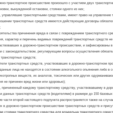
но-транспортное происшествие произошло с участием двух транспортны
новки, вынужденной остановки, стоянки одного из них;
, управлявшие транспортными средствами, имеют право на управление 
ношении транспортных средств имеются действующие договоры обязател
;
ятельства причинения вреда в связи с повреждением транспортного сре
ия, характер и перечень видимых повреждений транспортных средств не
частвовавших в дорожно-транспортном происшествии, и зафиксированы в
ии с законодательством, регулирующим вопросы осуществления обязател
 транспортных средств;
тели транспортных средств, участвовавших в дорожно-транспортном про
(данные лица не находятся в состоянии алкогольного опьянения либо в 
ихотропных веществ, их аналогов, токсических или других одурманиваю
я не причинен вред жизни или здоровью);
, причиненный каждому транспортному средству, участвовавшему в дор
 данных транспортных средств (водителями) в размере до 150 базовых
е части второй настоящего подпункта распространяется также на случаи
х в дорожно-транспортном происшествии транспортных средств и присут
ае стоянки транспортного средства для владельца транспортного средс