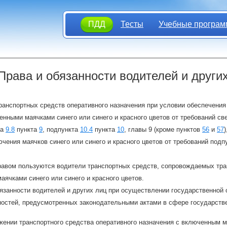
ПДД
Тесты
Учебные програм
 Права и обязанности водителей и други
ранспортных средств оперативного назначения при условии обеспечени
нными маячками синего или синего и красного цветов от требований св
та
9.8
пункта
9
, подпункта
10.4
пункта
10
, главы 9 (кроме пунктов
56
и
57
чения маячков синего или синего и красного цветов от требований подп
равом пользуются водители транспортных средств, сопровождаемых тра
ячками синего или синего и красного цветов.
бязанности водителей и других лиц при осуществлении государственно
ностей, предусмотренных законодательными актами в сфере государств
жении транспортного средства оперативного назначения с включенным м