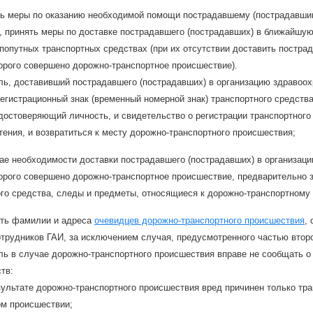
ть меры по оказанию необходимой помощи пострадавшему (пострадавшим
, принять меры по доставке пострадавшего (пострадавших) в ближайшую
попутных транспортных средствах (при их отсутствии доставить постра
орого совершено дорожно-транспортное происшествие).
ь, доставивший пострадавшего (пострадавших) в организацию здравоох
гистрационный знак (временный номерной знак) транспортного средств
достоверяющий личность, и свидетельство о регистрации транспортног
тения, и возвратиться к месту дорожно-транспортного происшествия;
ае необходимости доставки пострадавшего (пострадавших) в организаци
торого совершено дорожно-транспортное происшествие, предварительно 
ого средства, следы и предметы, относящиеся к дорожно-транспортному
ать фамилии и адреса
очевидцев дорожно-транспортного происшествия
,
трудников ГАИ, за исключением случая, предусмотренного частью втор
ль в случае дорожно-транспортного происшествия вправе не сообщать 
тв:
ультате дорожно-транспортного происшествия вред причинен только тр
ом происшествии;