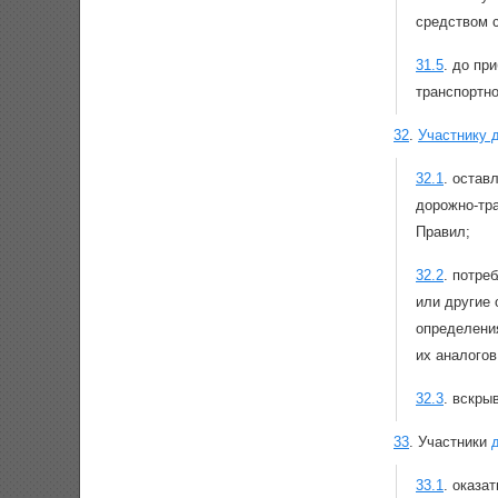
средством 
31.5
.
до при
транспортн
32
.
Участнику 
32.1
.
оставл
дорожно-тр
Правил;
32.2
.
потреб
или другие
определения
их аналого
32.3
.
вскры
33
.
Участники
33.1
.
оказа