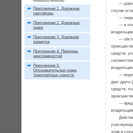
— дорож
Приложение 1. Дорожные
случае оста
светофоры
— лица
Приложение 2. Дорожные
— в от
знаки
владельцев
Приложение 3. Дорожная
— обсто
разметка
происшеств
Приложение 4. Перечень
средств, у
неисправностей
соответств
Приложение 5.
владельцев
Опознавательные знаки
— води
транспортных средств
друг друга 
средств, пс
происшестви
— вред
владельцами
Действи
участвующи
этом в случ