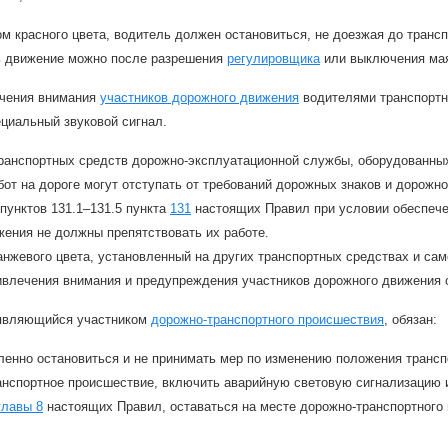
м красного цвета, водитель должен остановиться, не доезжая до трансп
 движение можно после разрешения
регулировщика
или выключения мая
чения внимания
участников дорожного движения
водителями транспортн
циальный звуковой сигнал.
ранспортных средств дорожно-эксплуатационной службы, оборудованных
от на дороге могут отступать от требований дорожных знаков и дорожно
пунктов 131.1–131.5 пункта
131
настоящих Правил при условии обеспеч
жения не должны препятствовать их работе.
анжевого цвета, установленный на других транспортных средствах и са
ивлечения внимания и предупреждения участников дорожного движения 
 являющийся участником
дорожно-транспортного происшествия
, обязан:
енно остановиться и не принимать мер по изменению положения транспо
анспортное происшествие, включить аварийную световую сигнализацию и
главы 8
настоящих Правил, оставаться на месте дорожно-транспортного 