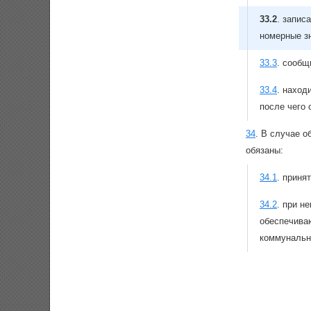
33.2
.
запис
номерные з
33.3
.
сообщ
33.4
.
находи
после чего
34
.
В случае о
обязаны:
34.1
.
принят
34.2
.
при не
обеспечив
коммунальн