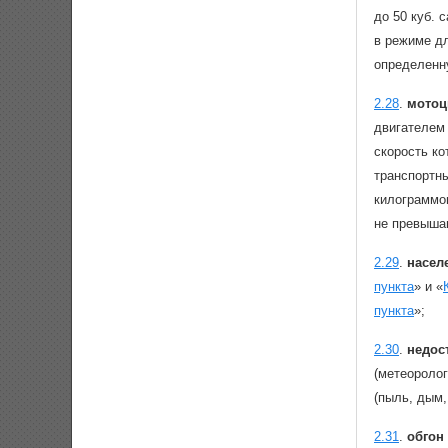
до 50 куб. 
в режиме дл
определенну
2.28
.
мотоц
двигателем 
скорость ко
транспортн
килограммо
не превыша
2.29
.
насел
пункта
» и «
пункта
»;
2.30
.
недос
(метеороло
(пыль, дым,
2.31
.
обгон