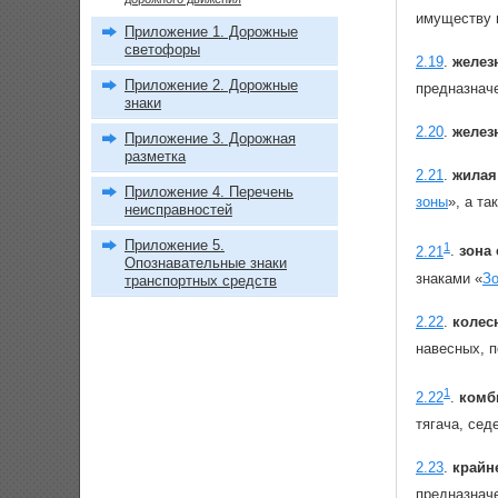
имуществу 
Приложение 1. Дорожные
светофоры
2.19
.
желез
Приложение 2. Дорожные
предназначе
знаки
2.20
.
желез
Приложение 3. Дорожная
разметка
2.21
.
жилая
Приложение 4. Перечень
зоны
», а т
неисправностей
Приложение 5.
1
2.21
.
зона
Опознавательные знаки
знаками «
Зо
транспортных средств
2.22
.
колес
навесных, п
1
2.22
.
комб
тягача, сед
2.23
.
крайн
предназнач