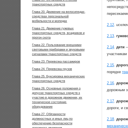
транспортных средств
непосредств
Глава 20. Движение на велосипедах,
пересекаем
средствах персональной
мобильности и мопедах
2.12
.
исключ
Глава 21. Движение гужевых
транспортных средств, всадников и
2.13
.
гужев
прогон скота
Глава 22. Пользование внешними
2.14
.
дети
—
световыми приборами и звуковыми
участникам
сигналами транспортных средств
Глава 23. Перевозка пассажиров
2.15
.
дорог
Глава 24. Перевозка грузов
порядке
тра
Глава 25. Буксировка механических
транспортных средств
2.16
.
дорож
Глава 26. Основные положения о
дорожным з
допуске транспортных средств к
участию в дорожном движении, их
2.17
.
дорож
техническое состояние,
оборудование
дороги, и с
Глава 27. Обязанности
должностных и иных лиц по
2.18
.
дорож
обеспечению безопасности
механическо
дорожного движения