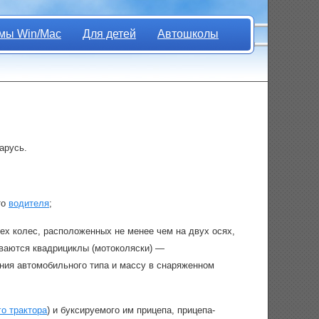
мы Win/Mac
Для детей
Автошколы
арусь.
то
водителя
;
ех колес, расположенных не менее чем на двух осях,
ваются квадрициклы (мотоколяски) —
ия автомобильного типа и массу в снаряженном
го трактора
) и буксируемого им прицепа, прицепа-