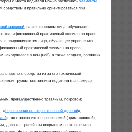
отором с места водителя можно распознать
элементы
м средством и правильно ориентироваться при
дной машиной
, за исключением лица, обучаемого
о квалификационный практический экзамен на право
телю приравниваются лицо, обучающее управлению
икационный практический экзамен на право
 находящееся в нем (ней), а также всадник, погонщик
нспортного средства из-за его технической
возимым грузом, состоянием водителя (пассажира),
ьным, преимущественно травяным, покровом;
, «
Пересечение со второстепенной дорогой
»,
илей
», по отношению к пересекаемой (примыкающей),
ия, дорога с гравийным покрытием по отношению к
илых зон
. Наличие на второстепенной дороге