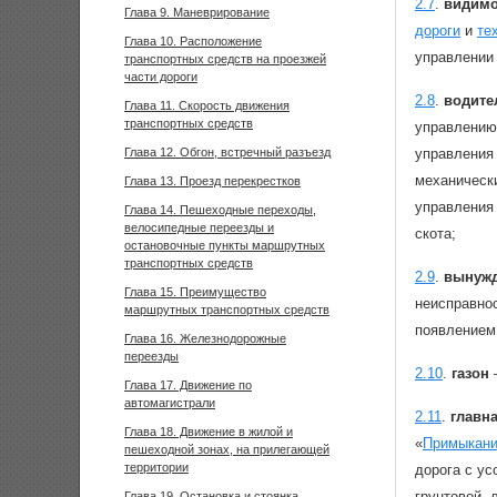
2.7
.
видимо
Глава 9. Маневрирование
дороги
и
те
Глава 10. Расположение
управлении
транспортных средств на проезжей
части дороги
2.8
.
водите
Глава 11. Скорость движения
транспортных средств
управлению
Глава 12. Обгон, встречный разъезд
управления
механическ
Глава 13. Проезд перекрестков
управления 
Глава 14. Пешеходные переходы,
велосипедные переезды и
скота;
остановочные пункты маршрутных
транспортных средств
2.9
.
вынужд
Глава 15. Преимущество
неисправнос
маршрутных транспортных средств
появлением
Глава 16. Железнодорожные
переезды
2.10
.
газон
—
Глава 17. Движение по
автомагистрали
2.11
.
главн
Глава 18. Движение в жилой и
«
Примыкани
пешеходной зонах, на прилегающей
территории
дорога с ус
грунтовой,
Глава 19. Остановка и стоянка