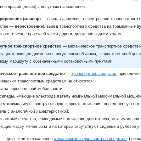
нно правее (левее) в попутном направлении;
рирование (маневр)
— начало движения, перестроение транспортного 
далее —
перестроение
), выезд транспортного средства на трамвайные пу
ворот, съезд с проезжей части дороги, движение задним ходом;
утное транспортное средство
— механическое транспортное средство
осуществляющее движение в регулярном обычном, скоростном сообщении
ному маршруту с обозначенными остановочными пунктами;
ическое транспортное средство
—
транспортное средство
, приводимо
ническим транспортным средствам не относятся:
ства персональной мобильности;
сипеды, имеющие электродвигатель номинальной максимальной мощнос
ли максимальную конструктивную скорость движения, определенную его т
ель с аналогичной характеристикой;
спортные средства, приводимые в движение двигателем, максимальная 
еющие массу менее 35 кг и на которых отсутствуют сиденье и рулевое у
— двух- или трехколесное
механическое транспортное средство
, прив