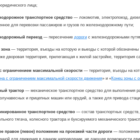
юридического лица;
нодорожное транспортное средство
— локомотив, электропоезд, дизел
нное для перевозки пассажиров и грузов по железнодорожному пути;
нодорожный переезд
— пересечение
дороги
с железнодорожными путям
 зона
— территория, въезды на которую и выезды с которой обозначены
акже дворовая территория, прилегающая к жилой застройке, территория 
 с ограничением максимальной скорости
— территория, въезды на ко
на с ограничением максимальной скорости движения
» и «
Конец зоны с 
ный трактор
— механическое транспортное средство для выполнения р
олунавесных и прицепных машин или орудий, а также для привода стац
инированное транспортное средство
— состав транспортных средств, 
ельного тягача, колесного трактора и буксируемого механического транс
ее правое (левое) положение на проезжей части дороги
— положение т
енной для движения в данном направлении, не дающее возможности дв