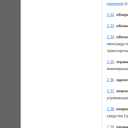
движения
(с
2.32
.
обзор
2.33
.
обозн
2.34
.
обочи
непосредст
транспортн
2.35
.
огран
инженерным
2.36
.
однок
2.37
.
опасн
угрожающее
2.38
.
опере
средства (т
2.39
.
орган