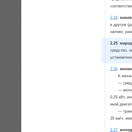
соответстве
2.24
.
манев
в другую (
налево, раз
2.25
.
маршр
средство, 
установлен
2.26
.
механ
К меха
— сред
— вело
0,25 кВт, и
иной двигат
— тран
25 км/ч, им
2.27
.
мопед