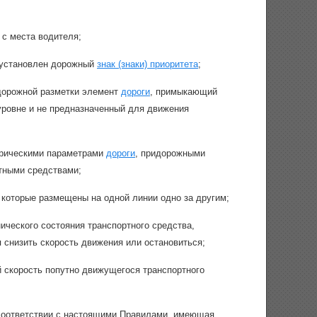
с места водителя;
е установлен дорожный
знак (знаки) приоритета
;
дорожной разметки элемент
дороги
, примыкающий
уровне и не предназначенный для движения
трическими параметрами
дороги
, придорожными
тными средствами;
 которые размещены на одной линии одно за другим;
ческого состояния транспортного средства,
снизить скорость движения или остановиться;
 скорость попутно движущегося транспортного
 соответствии с настоящими Правилами, имеющая