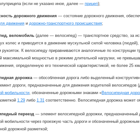
олуприцепа (если не указано иное, далее —
прицеп
);
сность дорожного движения
— состояние дорожного движения, обеспе
для движения
и
дорожно-транспортного происшествия
;
пед, веломобиль
(далее — велосипед) — транспортное средство, за и
ух колес и приводится в движение мускульной силой человека (людей), 
и рукояток. К велосипеду приравниваются аналогичные по конструкции 
й максимальной мощностью в режиме длительной нагрузки, не превышаю
ижения, определенную его технической характеристикой, не более 25 км
педная дорожка
— обособленная дорога либо выделенный конструктивн
лемент дороги, предназначенные для движения водителей велосипедов
ой мобильности
, обозначенные дорожными знаками «
Велосипедная доро
азметкой
1.29
либо
1.31
соответственно. Велосипедная дорожка может о
ипедный переезд
— элемент велосипедной дорожки, предназначенный д
ой мобильности через проезжую часть дороги и обозначенный дорожным
ной дорожной разметкой;