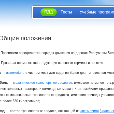
ПДД
Тесты
Учебные програм
 Общие положения
Правилами определяется порядок движения на дорогах Республики Бел
 Правилах применяются следующие основные термины и понятия:
с
—
автомобиль
с числом мест для сидения более девяти, включая мес
биль
—
механическое транспортное средство
, имеющее не менее четыр
нием колесных тракторов и самоходных машин. К автомобилям приравни
есные механические транспортные средства, имеющие приводы управлен
е более 550 килограммов;
езд
— состав транспортных средств, состоящий из
автомобиля
(
колесно