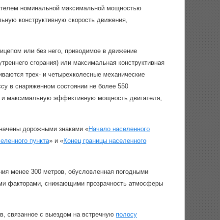
вигателем номинальной максимальной мощностью
льную конструктивную скорость движения,
ицепом или без него, приводимое в движение
утреннего сгорания) или максимальная конструктивная
ниваются трех- и четырехколесные механические
су в снаряженном состоянии не более 550
в) и максимальную эффективную мощность двигателя,
значены дорожными знаками «
Начало населенного
еленного пункта
» и «
Конец границы населенного
ия менее 300 метров, обусловленная погодными
гими факторами, снижающими прозрачность атмосферы
в, связанное с выездом на встречную
полосу