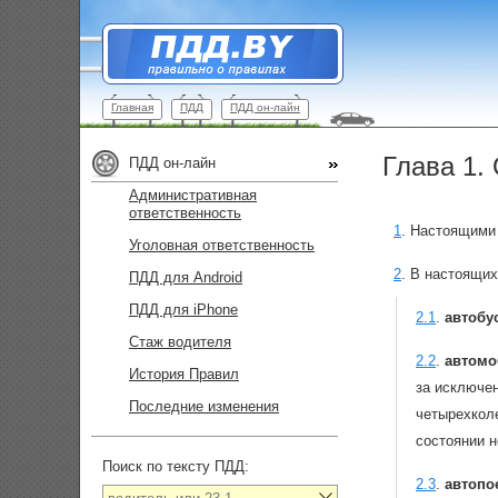
Главная
ПДД
ПДД он-лайн
Глава 1.
ПДД он-лайн
Административная
ответственность
1
.
Настоящими 
Уголовная ответственность
2
.
В настоящих
ПДД для Android
ПДД для iPhone
2.1
.
автобу
Стаж водителя
2.2
.
автомо
История Правил
за исключе
Последние изменения
четырехкол
состоянии н
Поиск по тексту ПДД:
2.3
.
автопо