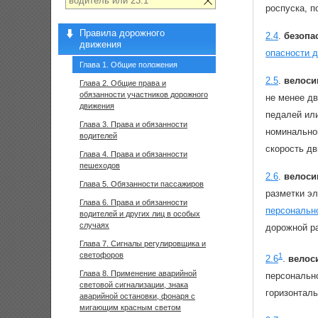
роспуска, п
Правила дорожного
2.4
.
безопа
движения
опасности 
Глава 1. Общие положения
2.5
.
велоси
Глава 2. Общие права и
обязанности участников дорожного
не менее дв
движения
педалей ил
Глава 3. Права и обязанности
номинально
водителей
скорость дв
Глава 4. Права и обязанности
пешеходов
2.6
.
велоси
Глава 5. Обязанности пассажиров
разметки э
Глава 6. Права и обязанности
персональн
водителей и других лиц в особых
случаях
дорожной р
Глава 7. Сигналы регулировщика и
светофоров
1
2.6
.
велос
Глава 8. Применение аварийной
персональн
световой сигнализации, знака
горизонталь
аварийной остановки, фонаря с
мигающим красным светом