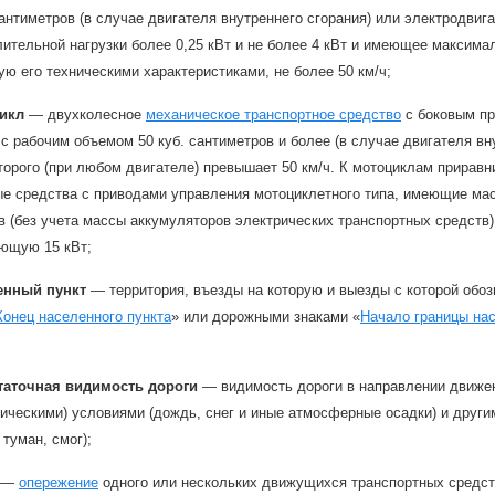
сантиметров (в случае двигателя внутреннего сгорания) или электрод
ительной нагрузки более 0,25 кВт и не более 4 кВт и имеющее максима
ю его техническими характеристиками, не более 50 км/ч;
икл
— двухколесное
механическое транспортное средство
с боковым пр
с рабочим объемом 50 куб. сантиметров и более (в случае двигателя вн
торого (при любом двигателе) превышает 50 км/ч. К мотоциклам прирав
ые средства с приводами управления мотоциклетного типа, имеющие мас
в (без учета массы аккумуляторов электрических транспортных средст
ющую 15 кВт;
енный пункт
— территория, въезды на которую и выезды с которой обо
Конец населенного пункта
» или дорожными знаками «
Начало границы нас
таточная видимость дороги
— видимость дороги в направлении движен
гическими) условиями (дождь, снег и иные атмосферные осадки) и дру
 туман, смог);
—
опережение
одного или нескольких движущихся транспортных средст