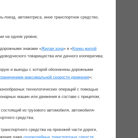
ь-поезд, автомотриса, иное транспортное средство,
и на одном уровне;
 дорожными знаками «
Жилая зона
» и «
Конец жилой
садоводческого товарищества или дачного кооператива;
торую и выезды с которой обозначены дорожными
ограничением максимальной скорости движения
»;
азнообразных технологических операций с помощью
ионарных машин или движения в составе с прицепом;
состоящий из грузового автомобиля, автомобиля-
портного средства;
ранспортного средства на проезжей части дороги,
ижения даже
одноколейных транспортных средств