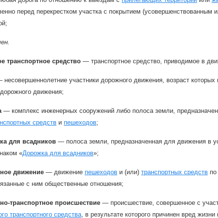
енно перед перекрестком участка с покрытием (усовершенствованным ил
ой;
ен.
ое транспортное средство
— транспортное средство, приводимое в дви
 несовершеннолетние участники дорожного движения, возраст которых 
 дорожного движения;
а
— комплекс инженерных сооружений либо полоса земли, предназначен
нспортных средств
и
пешеходов
;
ка для всадников
— полоса земли, предназначенная для движения в у
наком «
Дорожка для всадников
»;
ное движение
— движение
пешеходов
и (или)
транспортных средств
по 
вязанные с ним общественные отношения;
но-транспортное происшествие
— происшествие, совершенное с участ
го транспортного средства
, в результате которого причинен вред жизн