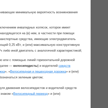
чивающее минимальную вероятность возникновения
сключением инвалидных колясок, которое имеет
находящегося на (в) нем, в частности при помощи
транспортные средства, имеющие электродвигатель
щей 0,25 кВт, и (или) максимальную конструктивную
/ч либо иной двигатель с аналогичной характеристикой;
о или с помощью линий горизонтальной дорожной
 (далее —
велосипедисты
) и водителей
средств
жка
», «
Велосипедная и пешеходная дорожка
» и (или)
бозначаться зеленым цветом;
ля движения велосипедистов и водителей средств
 знаком «
Велосипедный переезд
» и (или)