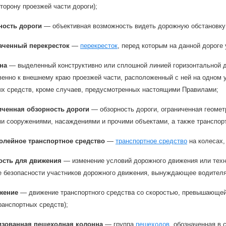
торону проезжей части дороги);
ность дороги
— объективная возможность видеть дорожную обстановку 
аченный перекресток
—
перекресток
, перед которым на данной дорог
на
— выделенный конструктивно или сплошной линией горизонтальной 
венно к внешнему краю проезжей части, расположенный с ней на одном 
ых средств, кроме случаев, предусмотренных настоящими Правилами;
иченная обзорность дороги
— обзорность дороги, ограниченная геоме
и сооружениями, насаждениями и прочими объектами, а также транспор
олейное транспортное средство
—
транспортное средство
на колесах,
ость для движения
— изменение условий дорожного движения или техни
 безопасности участников дорожного движения, вынуждающее водителя 
жение
— движение транспортного средства со скоростью, превышающей
ранспортных средств);
изованная пешеходная колонна
— группа
пешеходов
, обозначенная в