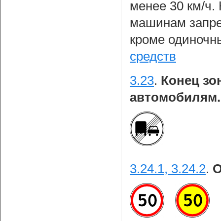
менее 30 км/ч
машинам запре
кроме одиноч
средств
3.23
.
Конец зо
автомобилям.
3.24.1, 3.24.2
.
О