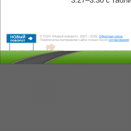
3.27–3.30 с таб
© ООО «Новый поворот», 2007—2026.
Обратная связь
Перепечатка материалов сайта только после
согласования