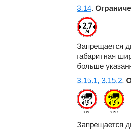
3.14
.
Огранич
Запрещается д
габаритная шир
больше указанн
3.15.1, 3.15.2
.
О
Запрещается д