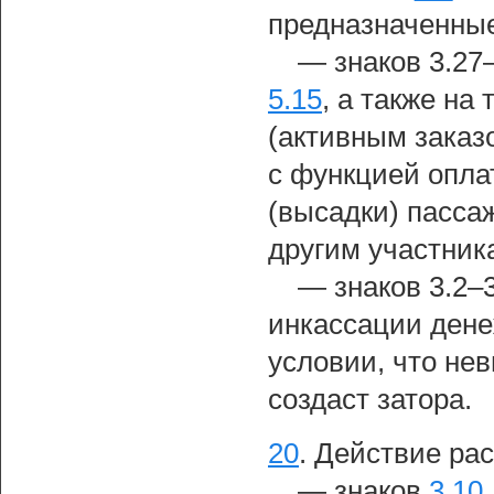
предназначенные
— знаков 3.27
5.15
, а также на
(активным зака
с функцией опла
(высадки) пассаж
другим участник
— знаков 3.2–3
инкассации дене
условии, что не
создаст затора.
20
.
Действие рас
— знаков
3.10