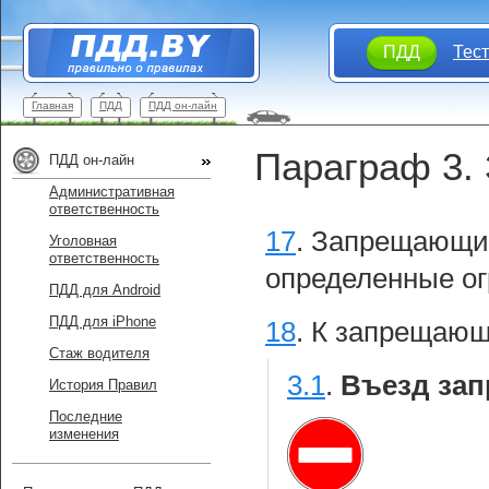
ПДД
Тес
Главная
ПДД
ПДД он-лайн
Параграф 3.
ПДД он-лайн
Административная
ответственность
17
.
Запрещающие
Уголовная
ответственность
определенные о
ПДД для Android
ПДД для iPhone
18
.
К запрещающ
Стаж водителя
3.1
.
Въезд зап
История Правил
Последние
изменения