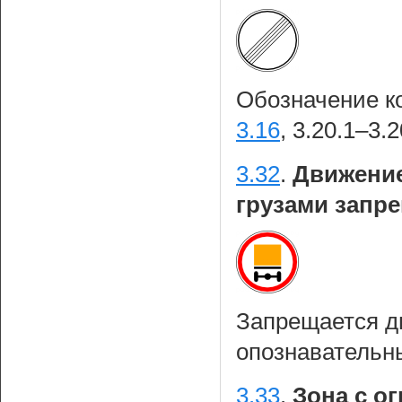
Обозначение к
3.16
, 3.20.1–3.
3.32
.
Движение
грузами запр
Запрещается д
опознавательн
3.33
.
Зона с о