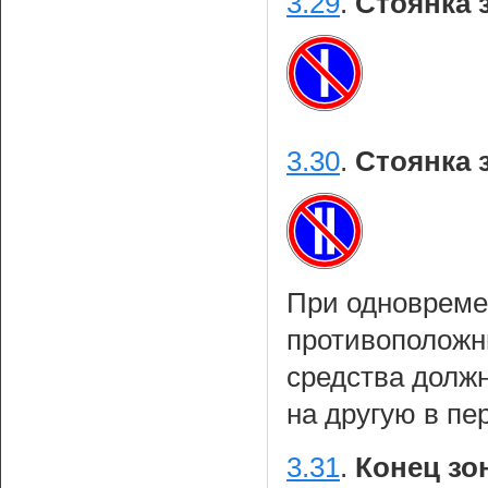
3.29
.
Стоянка 
3.30
.
Стоянка 
При одновреме
противоположн
средства долж
на другую в пе
3.31
.
Конец зо