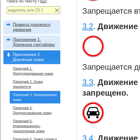
Поиск по тексту ПДД:
Запрещается в
3.2
.
Движение 
Правила дорожного
движения
Приложение 1.
Дорожные светофоры
Приложение 2.
Дорожные знаки
Запрещается д
Параграф 1.
Предупреждающие знаки
3.3
.
Движение 
Параграф 2. Знаки
приоритета
запрещено.
Параграф 3. Запрещающие
знаки
Параграф 4.
Предписывающие знаки
Параграф 5.
Информационно-
указательные знаки
3.4
.
Движение 
Параграф 6. Знаки сервиса