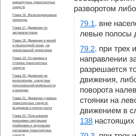
маршрутных транспортных
разворотом либо
средств
Глава 16. Железнодорожные
переезды
79.1
.
вне насел
Глава 17. Движение по
левые полосы 
автомагистрали
Глава 18. Движение в жилой
и пешеходной зонах, на
79.2
.
при трех 
прилегающей территории
направлении з
Глава 19. Остановка и
стоянка транспортных
разрешается то
средств
Глава 20. Движение на
движения, либо
велосипедах, средствах
персональной мобильности
поворота налев
и мопедах
стоянки на лев
Глава 21. Движение гужевых
транспортных средств,
всадников и прогон скота
движением в сл
Глава 22. Пользование
138
настоящих 
внешними световыми
приборами и звуковыми
сигналами транспортных
79.3
.
при трех 
средств