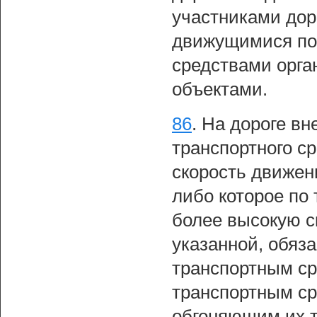
участниками дор
движущимися по 
средствами орга
объектами.
86
.
На дороге вн
транспортного с
скорость движен
либо которое по
более высокую с
указанной, обяз
транспортным с
транспортным с
обгоняющим их 