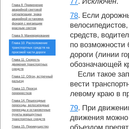
77
.
Исключен
.
Глава 8. Применение
аварийной световой
78
.
Если дорожн
сигнализации, знака
аварийной остановки,
велосипедистов,
фонаря с мигающим
красным светом
средств, водите
Глава 9. Маневрирование
по возможности 
Глава 10. Расположение
транспортных средств на
проезжей части дороги
дороги (линии г
Глава 11. Скорость
обозначающей кр
движения транспортных
средств
Если такое за
Глава 12. Обгон, встречный
разъезд
вести транспорт
Глава 13. Проезд
левому краю в п
перекрестков
Глава 14. Пешеходные
переходы, велосипедные
79
.
При движении
переезды и остановочные
пункты маршрутных
движения можно 
транспортных средств
объездом препят
Глава 15. Преимущество