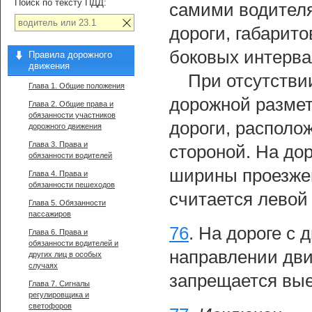
Поиск по тексту ПДД:
самими водителя
дороги, габарит
боковых интерва
Правила дорожного
движения
При отсутстви
Глава 1. Общие положения
дорожной размет
Глава 2. Общие права и
обязанности участников
дороги, располо
дорожного движения
Глава 3. Права и
стороной. На до
обязанности водителей
ширины проезжей
Глава 4. Права и
обязанности пешеходов
считается левой
Глава 5. Обязанности
пассажиров
76
.
На дороге с 
Глава 6. Права и
обязанности водителей и
направлении дви
других лиц в особых
случаях
запрещается вые
Глава 7. Сигналы
регулировщика и
светофоров