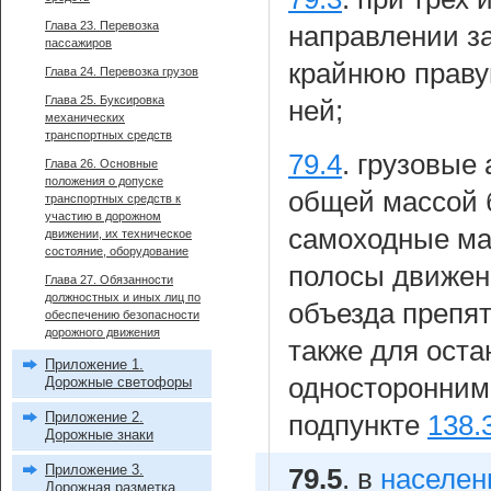
Глава 23. Перевозка
направлении з
пассажиров
крайнюю праву
Глава 24. Перевозка грузов
Глава 25. Буксировка
ней;
механических
транспортных средств
79.4
.
грузовые 
Глава 26. Основные
положения о допуске
общей массой б
транспортных средств к
участию в дорожном
самоходные ма
движении, их техническое
состояние, оборудование
полосы движен
Глава 27. Обязанности
должностных и иных лиц по
объезда препят
обеспечению безопасности
дорожного движения
также для оста
Приложение 1.
односторонним
Дорожные светофоры
Приложение 2.
подпункте
138.
Дорожные знаки
Приложение 3.
79.5
.
в
населен
Дорожная разметка