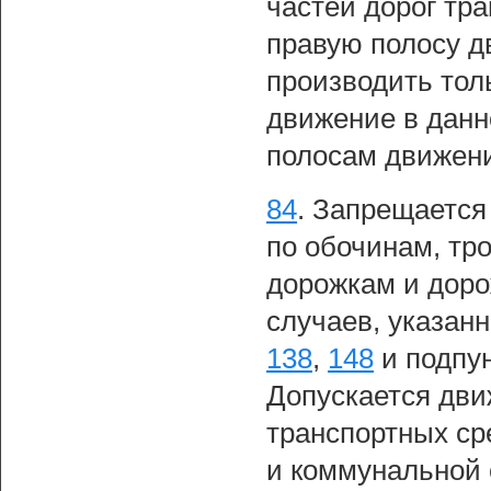
частей дорог тр
правую полосу д
производить толь
движение в данн
полосам движен
84
.
Запрещается
по обочинам, тр
дорожкам и доро
случаев, указан
138
,
148
и подпу
Допускается дви
транспортных ср
и коммунальной 