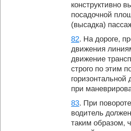
конструктивно в
посадочной площ
(высадка) пасса
82
.
На дороге, п
движения линиям
движение трансп
строго по этим 
горизонтальной 
при маневриров
83
.
При повороте
водитель должен
таким образом, 