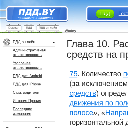
ПДД
Тес
Главная
ПДД
ПДД он-лайн
Глава 10. Р
ПДД он-лайн
Административная
средств на п
ответственность
Уголовная
ответственность
75
.
Количество
п
ПДД для Android
(за исключение
ПДД для iPhone
средств
) опреде
Стаж водителя
История Правил
движения по по
Последние
полосе
», «
Напра
изменения
горизонтальной д