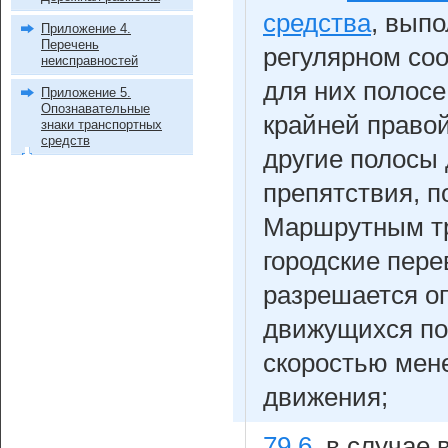
средства
, вып
Приложение 4.
Перечень
регулярном со
неисправностей
для них полосе
Приложение 5.
Опознавательные
крайней право
знаки транспортных
средств
другие полосы
препятствия, п
Маршрутным т
городские пере
разрешается о
движущихся по
скоростью мене
движения;
79.6
.
в случае 