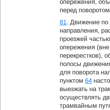
опережения, объ
перед поворотом
81
.
Движение по
направления, ра
проезжей частью
опережения (вне
перекрестков), о
полосы движения
для поворота нал
пунктом
64
насто
выезжать на тра
осуществлять дв
трамвайным путя