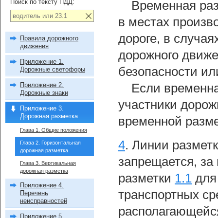
Поиск по тексту ПДД:
Временная раз
в местах произв
дороге, в случа
Правила дорожного
движения
дорожного движе
Приложение 1.
безопасности ил
Дорожные светофоры
Приложение 2.
Если временна
Дорожные знаки
участники дорож
Приложение 3.
Дорожная разметка
временной разме
Глава 1. Общие положения
4
.
Линии разметки
Глава 2. Горизонтальная
дорожная разметка
запрещается, за
Глава 3. Вертикальная
дорожная разметка
разметки
1.1
для 
Приложение 4.
транспортных ср
Перечень
неисправностей
располагающейся
Приложение 5.