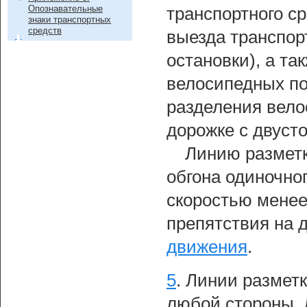
Опознавательные
транспортного ср
знаки транспортных
средств
выезда транспор
остановки), а т
велосипедных пот
разделения вело
дорожке с двуст
Линию размет
обгона одиночно
скоростью менее
препятствия на 
движения
.
5
.
Линии размет
любой стороны.