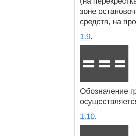
(на перекрестк
зоне останово
средств, на пр
1.9
.
Обозначение г
осуществляетс
1.10
.