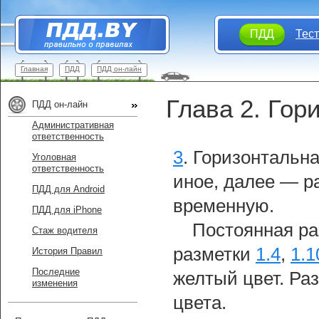
ПДД
Тес
Главная
ПДД
ПДД он-лайн
Глава 2. Гор
ПДД он-лайн
Административная
ответственность
3
.
Горизонтальна
Уголовная
ответственность
иное, далее — р
ПДД для Android
временную.
ПДД для iPhone
Постоянная ра
Стаж водителя
разметки
1.4
,
1.1
История Правил
Последние
желтый цвет. Ра
изменения
цвета.