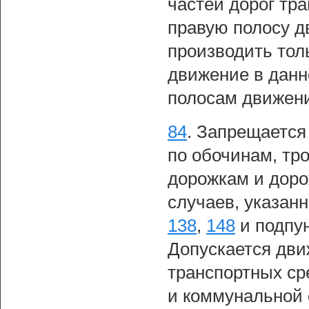
частей дорог тр
правую полосу д
производить толь
движение в данн
полосам движен
84
.
Запрещается
по обочинам, тр
дорожкам и доро
случаев, указан
138
,
148
и подпу
Допускается дви
транспортных ср
и коммунальной 