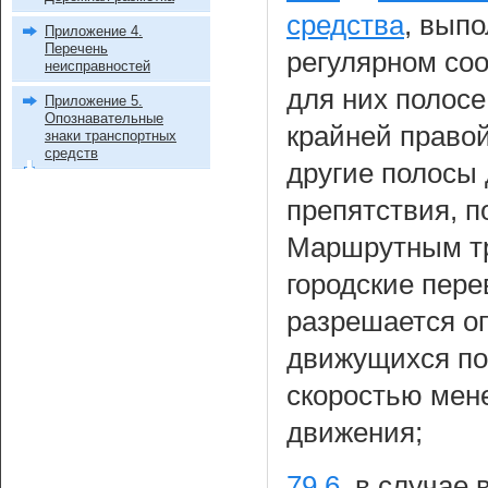
средства
, вып
Приложение 4.
Перечень
регулярном со
неисправностей
для них полосе
Приложение 5.
Опознавательные
крайней право
знаки транспортных
средств
другие полосы
препятствия, п
Маршрутным т
городские пере
разрешается о
движущихся по
скоростью мене
движения;
79.6
.
в случае 