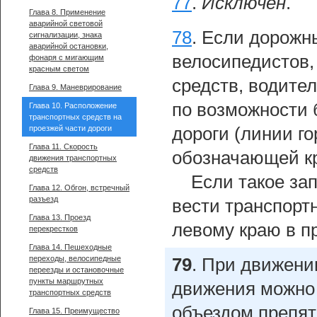
77
.
Исключен
.
Глава 8. Применение
аварийной световой
78
.
Если дорожн
сигнализации, знака
аварийной остановки,
велосипедистов,
фонаря с мигающим
красным светом
средств, водите
Глава 9. Маневрирование
по возможности 
Глава 10. Расположение
транспортных средств на
проезжей части дороги
дороги (линии г
Глава 11. Скорость
обозначающей кр
движения транспортных
средств
Если такое за
Глава 12. Обгон, встречный
разъезд
вести транспорт
Глава 13. Проезд
левому краю в п
перекрестков
Глава 14. Пешеходные
переходы, велосипедные
79
.
При движении
переезды и остановочные
пункты маршрутных
движения можно 
транспортных средств
объездом препят
Глава 15. Преимущество