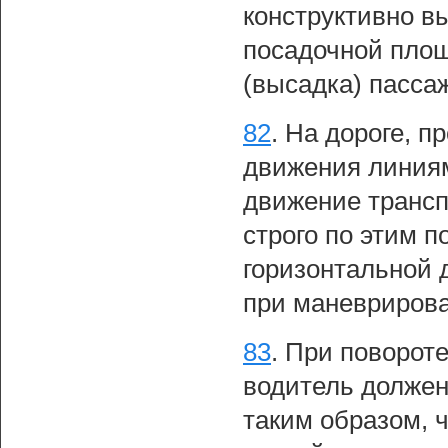
конструктивно в
посадочной площ
(высадка) пасса
82
.
На дороге, п
движения линиям
движение трансп
строго по этим 
горизонтальной 
при маневриров
83
.
При повороте
водитель должен
таким образом, 