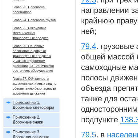
Глава 23. Перевозка
направлении з
пассажиров
крайнюю праву
Глава 24. Перевозка грузов
Глава 25. Буксировка
ней;
механических
транспортных средств
79.4
.
грузовые 
Глава 26. Основные
положения о допуске
общей массой б
транспортных средств к
участию в дорожном
самоходные ма
движении, их техническое
состояние, оборудование
полосы движен
Глава 27. Обязанности
должностных и иных лиц по
объезда препят
обеспечению безопасности
дорожного движения
также для оста
Приложение 1.
односторонним
Дорожные светофоры
Приложение 2.
подпункте
138.
Дорожные знаки
Приложение 3.
79.5
.
в
населен
Дорожная разметка