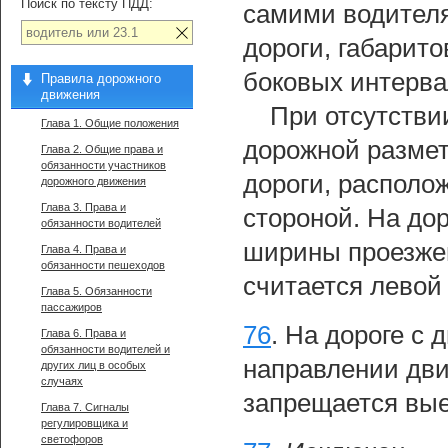
Поиск по тексту ПДД:
самими водителя
дороги, габарит
боковых интерва
Правила дорожного
движения
При отсутстви
Глава 1. Общие положения
дорожной размет
Глава 2. Общие права и
обязанности участников
дороги, располо
дорожного движения
Глава 3. Права и
стороной. На до
обязанности водителей
ширины проезжей
Глава 4. Права и
обязанности пешеходов
считается левой
Глава 5. Обязанности
пассажиров
76
.
На дороге с 
Глава 6. Права и
обязанности водителей и
направлении дви
других лиц в особых
случаях
запрещается вые
Глава 7. Сигналы
регулировщика и
светофоров