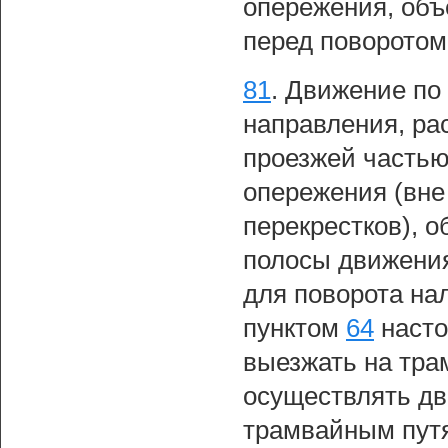
опережения, объ
перед поворотом
81
.
Движение по
направления, ра
проезжей частью
опережения (вне
перекрестков), о
полосы движения
для поворота нал
пунктом
64
насто
выезжать на тра
осуществлять дв
трамвайным путя