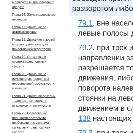
маршрутных транспортных
разворотом либо
средств
Глава 16. Железнодорожные
переезды
79.1
.
вне насел
Глава 17. Движение по
левые полосы 
автомагистрали
Глава 18. Движение в жилой
и пешеходной зонах, на
79.2
.
при трех 
прилегающей территории
направлении з
Глава 19. Остановка и
стоянка транспортных
разрешается то
средств
Глава 20. Движение на
движения, либо
велосипедах, средствах
персональной мобильности
поворота налев
и мопедах
стоянки на лев
Глава 21. Движение гужевых
транспортных средств,
всадников и прогон скота
движением в сл
Глава 22. Пользование
138
настоящих 
внешними световыми
приборами и звуковыми
сигналами транспортных
79.3
.
при трех 
средств