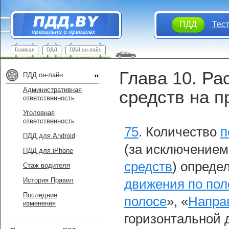
ПДД
Тес
Главная
ПДД
ПДД он-лайн
Глава 10. Р
ПДД он-лайн
Административная
средств на п
ответственность
Уголовная
ответственность
75
.
Количество
п
ПДД для Android
(за исключение
ПДД для iPhone
средств
) опреде
Стаж водителя
История Правил
движения по по
Последние
полосе
», «
Напра
изменения
горизонтальной д