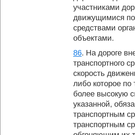
участниками дор
движущимися по 
средствами орга
объектами.
86
.
На дороге вн
транспортного с
скорость движен
либо которое по
более высокую с
указанной, обяз
транспортным с
транспортным с
обгоняющим их 