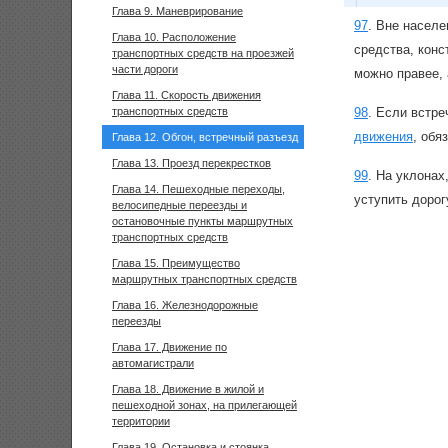
Глава 9. Маневрирование
97
.
Вне населе
Глава 10. Расположение
средства, конс
транспортных средств на проезжей
части дороги
можно правее, 
Глава 11. Скорость движения
транспортных средств
98
.
Если встре
движения
, обя
Глава 12. Обгон, встречный разъезд
Глава 13. Проезд перекрестков
99
.
На уклонах
Глава 14. Пешеходные переходы,
уступить дорог
велосипедные переезды и
остановочные пункты маршрутных
транспортных средств
Глава 15. Преимущество
маршрутных транспортных средств
Глава 16. Железнодорожные
переезды
Глава 17. Движение по
автомагистрали
Глава 18. Движение в жилой и
пешеходной зонах, на прилегающей
территории
Глава 19. Остановка и стоянка