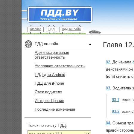
Главная
ПДД
ПДД он-лайн
Глава 12
ПДД он-лайн
Административная
ответственность
92
.
До начала
Уголовная ответственность
действиями он 
ПДД для Android
(или) снизить 
ПДД для iPhone
93
.
Водителю з
Стаж водителя
93.1
.
если в
История Правил
Последние изменения
93.2
.
если с
94
.
Объезд тра
Поиск по тексту ПДД:
правой стороны