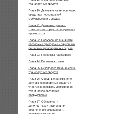
транспортных средств
Глава 20. Движение на велосипедах,
средствах персональной
мобильности и мопедах
Глава 21. Движение гужевых
транспортных средств, всадников и
прогон скота
Глава 22. Пользование внешними
световыми приборами и звуковыми
сигналами транспортных средств
Глава 23. Перевозка пассажиров
Глава 24. Перевозка грузов
Глава 25. Буксировка механических
транспортных средств
Глава 26. Основные положения о
допуске транспортных средств к
участию в дорожном движении, их
техническое состояние,
оборудование
Глава 27. Обязанности
должностных и иных лиц по
обеспечению безопасности
дорожного движения