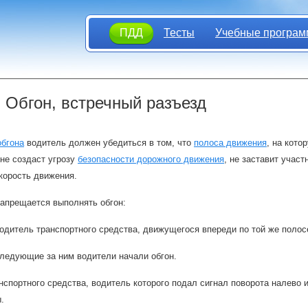
ПДД
Тесты
Учебные програм
. Обгон, встречный разъезд
обгона
водитель должен убедиться в том, что
полоса движения
, на кото
не создаст угрозу
безопасности дорожного движения
, не заставит учас
скорость движения.
апрещается выполнять обгон:
одитель транспортного средства, движущегося впереди по той же полос
ледующие за ним водители начали обгон.
нспортного средства, водитель которого подал сигнал поворота налево 
.