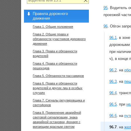
95
.
Водитель о
Правила дорожного
проезжей части
движения
96
.
Обгон запр
Глава 1. Общие положения
Глава 2. Общие права и
96.1
.
в зоне
обязанности участников дорожного
движения
дорожными 
Глава 3. Права и обязанности
при наличи
водителей
ч), в конце
Глава 4. Права и обязанности
пешеходов
96.2
.
на
обо
Глава 5. Обязанности пассажиров
96.3
.
на
пеш
Глава 6. Права и обязанности
водителей и других лиц в особых
96.4
.
трансп
случаях
Глава 7. Сигналы регулировщика и
96.5
.
при
не
светофоров
Глава 8. Применение аварийной
96.6
.
на
пут
световой сигнализации, знака
аварийной остановки, фонаря с
мигающим красным светом
96.7
.
на
жел