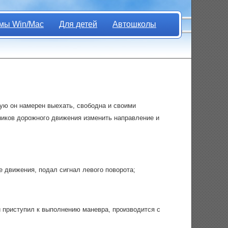
мы Win/Mac
Для детей
Автошколы
рую он намерен выехать, свободна и своими
тников дорожного движения изменить направление и
е движения, подал сигнал левого поворота;
и приступил к выполнению маневра, производится с