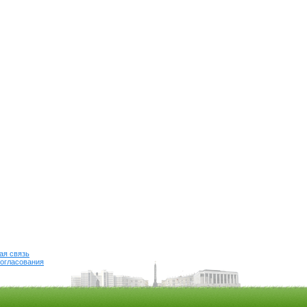
ая связь
огласования