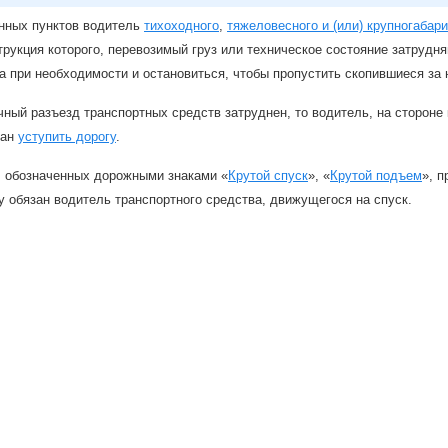
нных пунктов водитель
тихоходного
,
тяжеловесного и (или) крупногабар
трукция которого, перевозимый груз или техническое состояние затрудня
а при необходимости и остановиться, чтобы пропустить скопившиеся за
чный разъезд транспортных средств затруднен, то водитель, на стороне
зан
уступить дорогу
.
, обозначенных дорожными знаками «
Крутой спуск
», «
Крутой подъем
», 
у обязан водитель транспортного средства, движущегося на спуск.