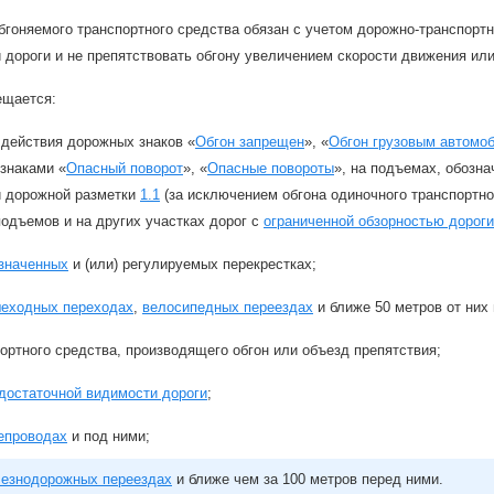
бгоняемого транспортного средства обязан с учетом дорожно-транспортн
 дороги и не препятствовать обгону увеличением скорости движения ил
ещается:
 действия дорожных знаков «
Обгон запрещен
», «
Обгон грузовым автомо
знаками «
Опасный поворот
», «
Опасные повороты
», на подъемах, обозн
и дорожной разметки
1.1
(за исключением обгона одиночного транспортно
 подъемов и на других участках дорог с
ограниченной обзорностью дороги
значенных
и (или) регулируемых перекрестках;
еходных переходах
,
велосипедных переездах
и ближе 50 метров от них 
ортного средства, производящего обгон или объезд препятствия;
достаточной видимости дороги
;
епроводах
и под ними;
езнодорожных переездах
и ближе чем за 100 метров перед ними.