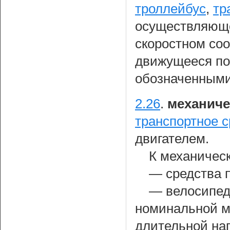
троллейбус
,
тр
осуществляюще
скоростном соо
движущееся по
обозначенными
2.26
.
механиче
транспортное с
двигателем.
К механичес
— средства 
— велосипед
номинальной м
длительной наг