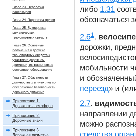
либо
1.31
соотв
Глава 23. Перевозка
пассажиров
обозначаться 
Глава 24. Перевозка грузов
Глава 25. Буксировка
механических
1
2.6
.
велосипе
транспортных средств
дорожки, пред
Глава 26. Основные
положения о допуске
велосипедисто
транспортных средств к
участию в дорожном
движении, их техническое
мобильности ч
состояние, оборудование
и обозначенны
Глава 27. Обязанности
должностных и иных лиц по
переезд
» и (ил
обеспечению безопасности
дорожного движения
Приложение 1.
2.7
.
видимост
Дорожные светофоры
направлении дв
Приложение 2.
Дорожные знаки
можно распозн
Приложение 3.
средства орга
Дорожная разметка