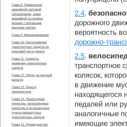
Глава 8. Применение
аварийной световой
2.4
.
безопасно
сигнализации, знака
аварийной остановки,
дорожного дви
фонаря с мигающим
красным светом
вероятность в
Глава 9. Маневрирование
дорожно-транс
Глава 10. Расположение
транспортных средств на
проезжей части дороги
2.5
.
велосипед
Глава 11. Скорость
движения транспортных
транспортное 
средств
колясок, котор
Глава 12. Обгон, встречный
разъезд
в движение мус
Глава 13. Проезд
перекрестков
находящегося н
Глава 14. Пешеходные
педалей или ру
переходы, велосипедные
переезды и остановочные
аналогичные по
пункты маршрутных
транспортных средств
имеющие элект
Глава 15. Преимущество