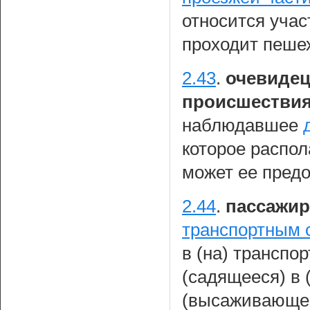
относится уча
проходит пеше
2.43
.
очевидец
происшестви
наблюдавшее
которое распо
может ее предо
2.44
.
пассажир
транспортным 
в (на) транспо
(садящееся) в 
(высаживающеес