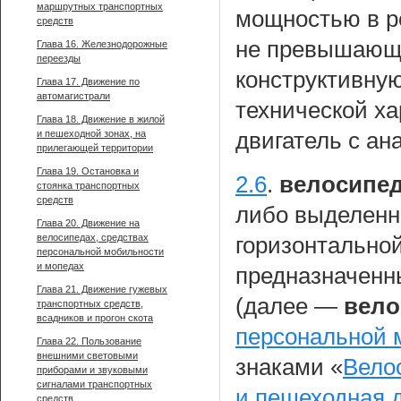
маршрутных транспортных
мощностью в р
средств
не превышающе
Глава 16. Железнодорожные
переезды
конструктивную
Глава 17. Движение по
автомагистрали
технической ха
Глава 18. Движение в жилой
и пешеходной зонах, на
двигатель с ан
прилегающей территории
Глава 19. Остановка и
2.6
.
велосипед
стоянка транспортных
средств
либо выделенн
Глава 20. Движение на
велосипедах, средствах
горизонтальной
персональной мобильности
и мопедах
предназначенн
Глава 21. Движение гужевых
(далее —
вело
транспортных средств,
всадников и прогон скота
персональной 
Глава 22. Пользование
внешними световыми
знаками «
Вело
приборами и звуковыми
сигналами транспортных
и пешеходная 
средств