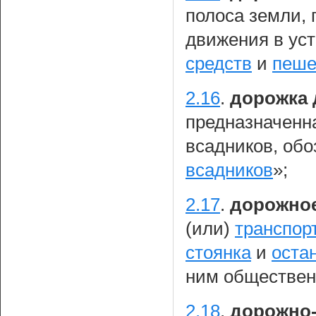
полоса земли,
движения в ус
средств
и
пеше
2.16
.
дорожка 
предназначенн
всадников, об
всадников
»;
2.17
.
дорожно
(или)
транспор
стоянка
и
оста
ним обществен
2.18
.
дорожно-