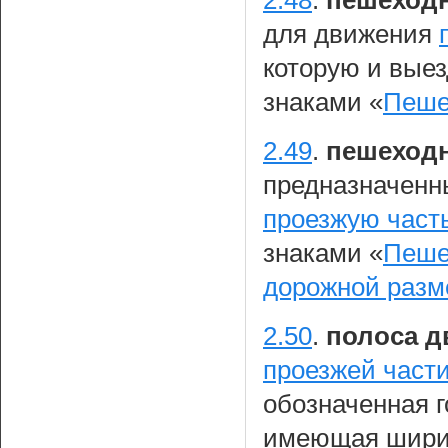
2.48
.
пешеходн
для движения
которую и вые
знаками «
Пеше
2.49
.
пешеход
предназначенн
проезжую част
знаками «
Пеше
дорожной разм
2.50
.
полоса д
проезжей части
обозначенная 
имеющая ширин