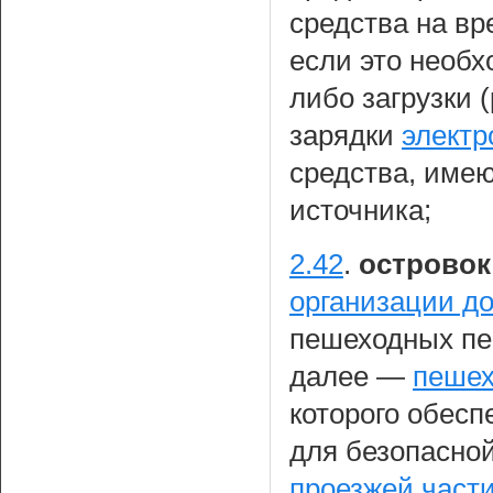
средства на вр
если это необх
либо загрузки (
зарядки
элект
средства, име
источника;
2.42
.
островок
организации д
пешеходных пер
далее —
пешех
которого обес
для безопасно
проезжей части