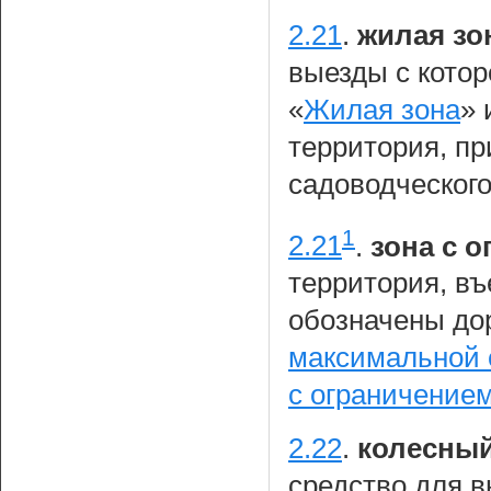
2.21
.
жилая зо
выезды с кото
«
Жилая зона
» 
территория, пр
садоводческого
1
2.21
.
зона с 
территория, въ
обозначены до
максимальной 
с ограничение
2.22
.
колесный
средство для 