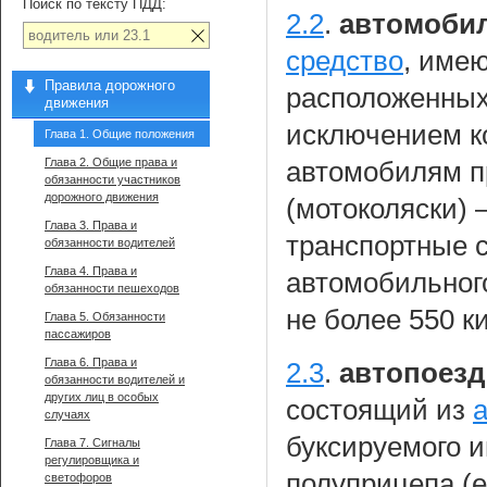
Поиск по тексту ПДД:
2.2
.
автомоби
средство
, име
Правила дорожного
расположенных 
движения
исключением к
Глава 1. Общие положения
Глава 2. Общие права и
автомобилям п
обязанности участников
дорожного движения
(мотоколяски)
Глава 3. Права и
транспортные 
обязанности водителей
Глава 4. Права и
автомобильног
обязанности пешеходов
не более 550 к
Глава 5. Обязанности
пассажиров
Глава 6. Права и
2.3
.
автопоезд
обязанности водителей и
других лиц в особых
состоящий из
случаях
буксируемого и
Глава 7. Сигналы
регулировщика и
полуприцепа (е
светофоров