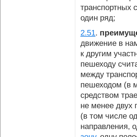
транспортных с
один ряд;
2.51
.
преимущ
движение в на
к другим учас
пешеходу счит
между транспо
пешеходом (в 
средством тра
не менее двух 
(в том числе о
направления, о
зону
, одну пол