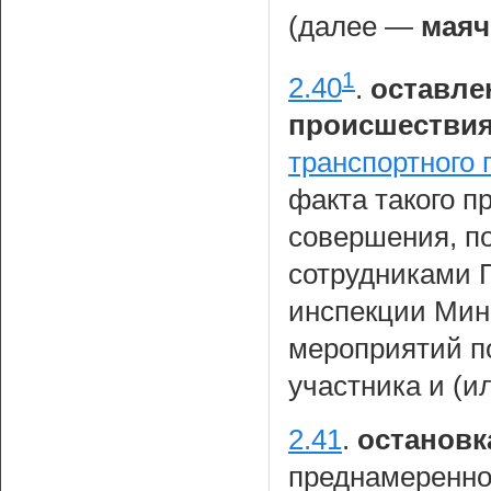
(далее —
маяч
1
2.40
.
оставле
происшестви
транспортного
факта такого п
совершения, п
сотрудниками 
инспекции Мин
мероприятий по
участника и (и
2.41
.
остановк
преднамеренно