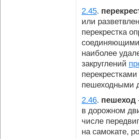
2.45
.
перекрес
или разветвле
перекрестка о
соединяющими 
наиболее удале
закруглений
пр
перекрестками
пешеходными д
2.46
.
пешеход
в дорожном дви
числе передви
на самокате, р