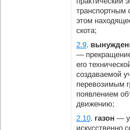
практический 
транспортным 
этом находящее
скота;
2.9
.
вынужденн
— прекращение
его техническо
создаваемой у
перевозимым гр
появлением об
движению;
2.10
.
газон
— у
искусственно 