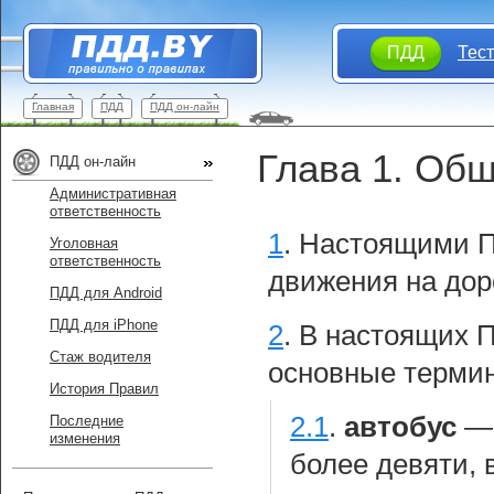
ПДД
Тес
Главная
ПДД
ПДД он-лайн
Глава 1. Об
ПДД он-лайн
Административная
ответственность
1
.
Настоящими П
Уголовная
ответственность
движения на дор
ПДД для Android
ПДД для iPhone
2
.
В настоящих 
Стаж водителя
основные термин
История Правил
2.1
.
автобус
Последние
изменения
более девяти,