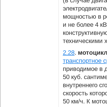
(в случае двиг
электродвигат
мощностью в ре
и не более 4 
конструктивную
техническими х
2.28
.
мотоцик
транспортное с
приводимое в 
50 куб. сантим
внутреннего сг
скорость котор
50 км/ч. К мот