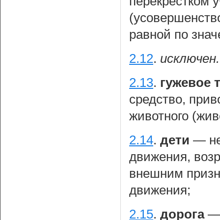
перекрестком у
(усовершенств
равной по знач
2.12
.
исключен.
2.13
.
гужевое 
средство, при
животного (жив
2.14
.
дети
— не
движения, возр
внешним призн
движения;
2.15
.
дорога
— 