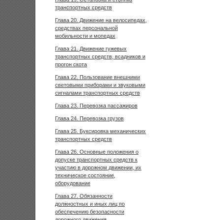
транспортных средств
Глава 20. Движение на велосипедах,
средствах персональной
мобильности и мопедах
Глава 21. Движение гужевых
транспортных средств, всадников и
прогон скота
Глава 22. Пользование внешними
световыми приборами и звуковыми
сигналами транспортных средств
Глава 23. Перевозка пассажиров
Глава 24. Перевозка грузов
Глава 25. Буксировка механических
транспортных средств
Глава 26. Основные положения о
допуске транспортных средств к
участию в дорожном движении, их
техническое состояние,
оборудование
Глава 27. Обязанности
должностных и иных лиц по
обеспечению безопасности
дорожного движения