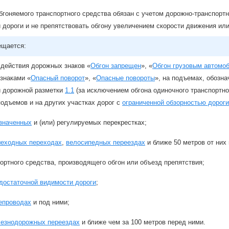
бгоняемого транспортного средства обязан с учетом дорожно-транспортн
 дороги и не препятствовать обгону увеличением скорости движения ил
ещается:
 действия дорожных знаков «
Обгон запрещен
», «
Обгон грузовым автомо
знаками «
Опасный поворот
», «
Опасные повороты
», на подъемах, обозн
и дорожной разметки
1.1
(за исключением обгона одиночного транспортно
 подъемов и на других участках дорог с
ограниченной обзорностью дороги
значенных
и (или) регулируемых перекрестках;
еходных переходах
,
велосипедных переездах
и ближе 50 метров от них 
ортного средства, производящего обгон или объезд препятствия;
достаточной видимости дороги
;
епроводах
и под ними;
езнодорожных переездах
и ближе чем за 100 метров перед ними.