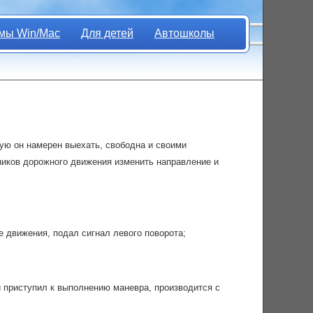
мы Win/Mac
Для детей
Автошколы
рую он намерен выехать, свободна и своими
тников дорожного движения изменить направление и
е движения, подал сигнал левого поворота;
и приступил к выполнению маневра, производится с