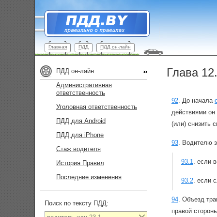
Главная
ПДД
ПДД он-лайн
Глава 12
ПДД он-лайн
Административная
ответственность
92
.
До начала
Уголовная ответственность
действиями он 
ПДД для Android
(или) снизить 
ПДД для iPhone
93
.
Водителю з
Стаж водителя
93.1
.
если в
История Правил
Последние изменения
93.2
.
если с
94
.
Объезд тра
Поиск по тексту ПДД:
правой стороны