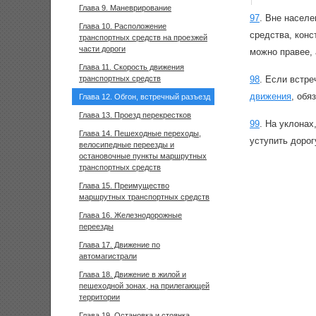
Глава 9. Маневрирование
97
.
Вне населе
Глава 10. Расположение
средства, конс
транспортных средств на проезжей
части дороги
можно правее, 
Глава 11. Скорость движения
транспортных средств
98
.
Если встре
движения
, обя
Глава 12. Обгон, встречный разъезд
Глава 13. Проезд перекрестков
99
.
На уклонах
Глава 14. Пешеходные переходы,
уступить дорог
велосипедные переезды и
остановочные пункты маршрутных
транспортных средств
Глава 15. Преимущество
маршрутных транспортных средств
Глава 16. Железнодорожные
переезды
Глава 17. Движение по
автомагистрали
Глава 18. Движение в жилой и
пешеходной зонах, на прилегающей
территории
Глава 19. Остановка и стоянка