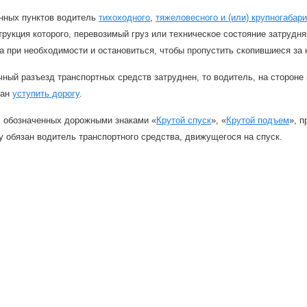
нных пунктов водитель
тихоходного
,
тяжеловесного и (или) крупногабар
трукция которого, перевозимый груз или техническое состояние затрудня
а при необходимости и остановиться, чтобы пропустить скопившиеся за
чный разъезд транспортных средств затруднен, то водитель, на стороне
зан
уступить дорогу
.
, обозначенных дорожными знаками «
Крутой спуск
», «
Крутой подъем
», 
у обязан водитель транспортного средства, движущегося на спуск.