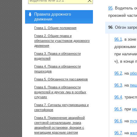
95
.
Водитель о
Правила дорожного
проезжей части
движения
96
.
Обгон запр
Глава 1. Общие положения
Глава 2. Общие права и
96.1
.
в зоне
обязанности участников дорожного
движения
дорожными 
Глава 3. Права и обязанности
при наличи
водителей
ч), в конце
Глава 4. Права и обязанности
пешеходов
96.2
.
на
обо
Глава 5. Обязанности пассажиров
96.3
.
на
пеш
Глава 6. Права и обязанности
водителей и других лиц в особых
96.4
.
трансп
случаях
Глава 7. Сигналы регулировщика и
96.5
.
при
не
светофоров
Глава 8. Применение аварийной
96.6
.
на
пут
световой сигнализации, знака
аварийной остановки, фонаря с
мигающим красным светом
96.7
.
на
жел