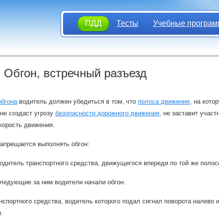
ПДД
Тесты
Учебные програм
. Обгон, встречный разъезд
обгона
водитель должен убедиться в том, что
полоса движения
, на кото
не создаст угрозу
безопасности дорожного движения
, не заставит учас
скорость движения.
апрещается выполнять обгон:
одитель транспортного средства, движущегося впереди по той же полос
ледующие за ним водители начали обгон.
нспортного средства, водитель которого подал сигнал поворота налево 
.