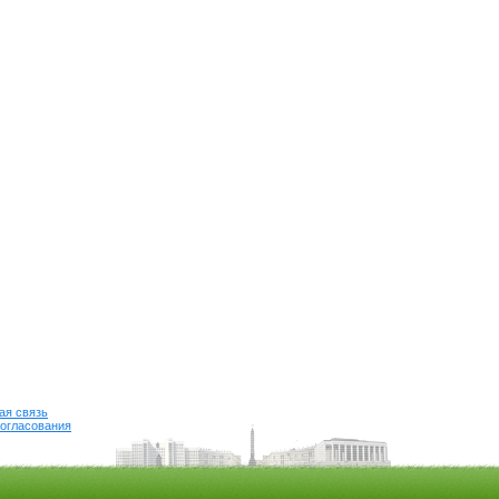
ая связь
огласования