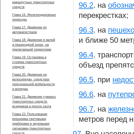
маршрутных транспортных
96.2
.
на
обозна
средств
перекрестках;
Глава 16. Железнодорожные
переезды
Глава 17. Движение по
96.3
.
на
пешехо
автомагистрали
и ближе 50 мет
Глава 18. Движение в жилой
и пешеходной зонах, на
прилегающей территории
96.4
.
транспорт
Глава 19. Остановка и
стоянка транспортных
объезд препятс
средств
Глава 20. Движение на
96.5
.
при
недос
велосипедах, средствах
персональной мобильности
и мопедах
96.6
.
на
путепр
Глава 21. Движение гужевых
транспортных средств,
всадников и прогон скота
96.7
.
на
железн
Глава 22. Пользование
метров перед 
внешними световыми
приборами и звуковыми
сигналами транспортных
97
.
Вне населенн
средств