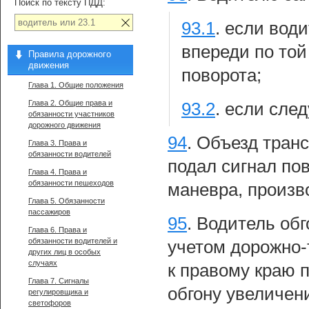
Поиск по тексту ПДД:
93.1
.
если води
впереди по той
Правила дорожного
движения
поворота;
Глава 1. Общие положения
Глава 2. Общие права и
93.2
.
если след
обязанности участников
дорожного движения
94
.
Объезд транс
Глава 3. Права и
обязанности водителей
подал сигнал по
Глава 4. Права и
обязанности пешеходов
маневра, произв
Глава 5. Обязанности
пассажиров
95
.
Водитель обг
Глава 6. Права и
обязанности водителей и
учетом дорожно-
других лиц в особых
случаях
к правому краю 
Глава 7. Сигналы
обгону увеличен
регулировщика и
светофоров