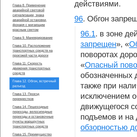
действиями.
Глава 8. Применение
аварийной световой
сигнализации, знака
96
.
Обгон запрещ
аварийной остановки,
фонаря с мигающим
красным светом
96.1
.
в зоне де
Глава 9. Маневрирование
запрещен
», «
О
Глава 10. Расположение
транспортных средств на
поворотах дор
проезжей части дороги
«
Опасный пово
Глава 11. Скорость
движения транспортных
обозначенных 
средств
Глава 12. Обгон, встречный
также при нал
разъезд
исключением об
Глава 13. Проезд
перекрестков
движущегося со
Глава 14. Пешеходные
переходы, велосипедные
подъемов и на 
переезды и остановочные
пункты маршрутных
обзорностью д
транспортных средств
Глава 15. Преимущество