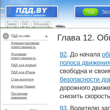
ПДД
Тес
Главная
ПДД
ПДД он-лайн
Глава 12. Об
ПДД он-лайн
Административная
ответственность
92
.
До начала
об
Уголовная
ответственность
полоса движени
ПДД для Android
свободна и свои
ПДД для iPhone
безопасности до
Стаж водителя
дорожного движе
История Правил
Последние
снизить скорост
изменения
93
.
Водителю зап