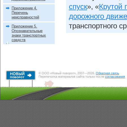
спуск
», «
Крутой 
Приложение 4.
Перечень
дорожного движ
неисправностей
транспортного ср
Приложение 5.
Опознавательные
знаки транспортных
средств
© ООО «Новый поворот», 2007—2026.
Обратная связь
Перепечатка материалов сайта только после
согласования