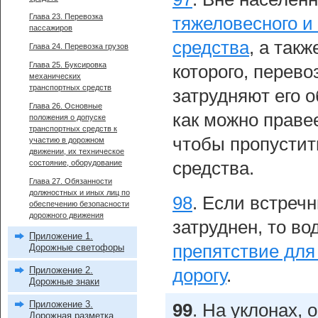
Глава 23. Перевозка
тяжеловесного и 
пассажиров
средства
, а так
Глава 24. Перевозка грузов
Глава 25. Буксировка
которого, перев
механических
транспортных средств
затрудняют его о
Глава 26. Основные
как можно праве
положения о допуске
транспортных средств к
чтобы пропустит
участию в дорожном
движении, их техническое
состояние, оборудование
средства.
Глава 27. Обязанности
должностных и иных лиц по
98
.
Если встречн
обеспечению безопасности
дорожного движения
затруднен, то во
Приложение 1.
препятствие для
Дорожные светофоры
Приложение 2.
дорогу
.
Дорожные знаки
Приложение 3.
99
.
На уклонах, 
Дорожная разметка