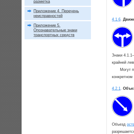
разметка
Приложение 4. Перечень
неисправностей
4.1.6
.
Движе
Приложение 5.
Опознавательные знаки
транспортных средств
Знаки 4.1.1
крайней ле
Могут 
конкретном 
4.2.1
.
Объез
Объезд
ост
разрешается