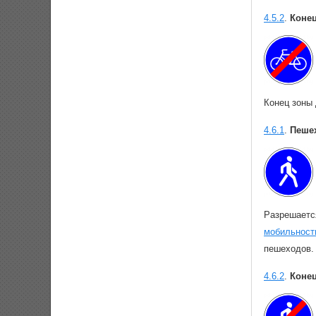
4.5.2
.
Коне
Конец зоны
4.6.1
.
Пеше
Разрешаетс
мобильност
пешеходов.
4.6.2
.
Коне