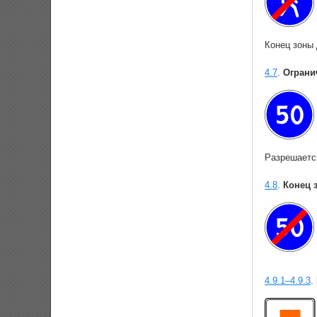
Конец зоны
4.7
.
Ограни
Разрешаетс
4.8
.
Конец 
4.9.1–4.9.3
.