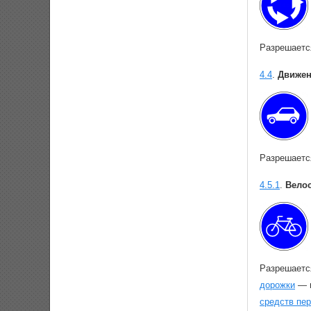
Разрешается
4.4
.
Движен
Разрешаетс
4.5.1
.
Вело
Разрешаетс
дорожки
— 
средств пе