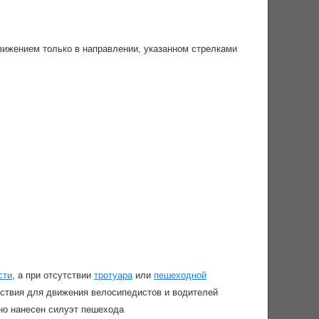
вижением только в направлении, указанном стрелками
сти
, а при отсутствии
тротуара
или
пешеходной
тствия для движения велосипедистов и водителей
ьно нанесен силуэт пешехода