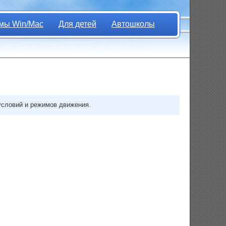
мы Win/Mac
Для детей
Автошколы
словий и режимов движения.