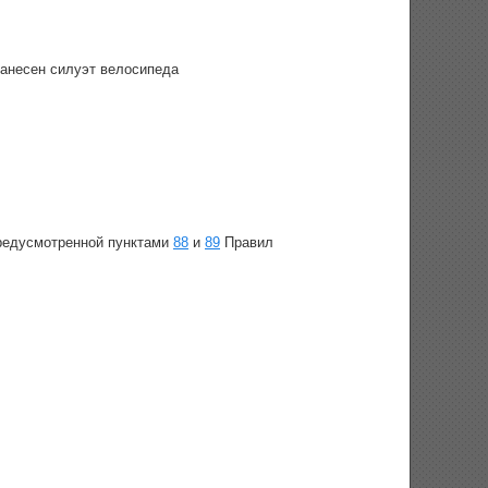
нанесен силуэт велосипеда
предусмотренной пунктами
88
и
89
Правил