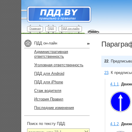
Главная
ПДД
ПДД он-лайн
Параграф
ПДД он-лайн
Административная
ответственность
22
.
Предписыва
Уголовная ответственность
23
.
К предписы
ПДД для Android
ПДД для iPhone
4.1.1
.
Движ
Стаж водителя
История Правил
Последние изменения
Поиск по тексту ПДД:
4.1.2
.
Движ