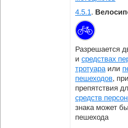
4.5.1
.
Велосип
Разрешается д
и
средствах п
тротуара
или
п
пешеходов
, пр
препятствия д
средств персо
знака может бы
пешехода