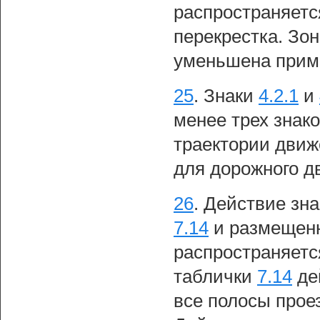
распространяетс
перекрестка. Зо
уменьшена прим
25
.
Знаки
4.2.1
и
менее трех знак
траектории движ
для дорожного д
26
.
Действие зн
7.14
и размещенн
распространяетс
таблички
7.14
де
все полосы прое