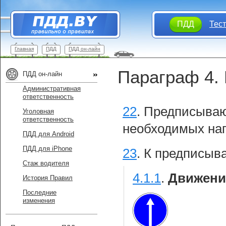
ПДД
Тес
Главная
ПДД
ПДД он-лайн
Параграф 4.
ПДД он-лайн
Административная
ответственность
22
.
Предписываю
Уголовная
ответственность
необходимых нап
ПДД для Android
ПДД для iPhone
23
.
К предписыв
Стаж водителя
4.1.1
.
Движени
История Правил
Последние
изменения