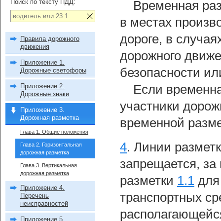
Поиск по тексту ПДД:
Временная раз
в местах произв
дороге, в случа
Правила дорожного
движения
дорожного движе
Приложение 1.
безопасности ил
Дорожные светофоры
Приложение 2.
Если временна
Дорожные знаки
участники дорож
Приложение 3.
Дорожная разметка
временной разме
Глава 1. Общие положения
4
.
Линии разметки
Глава 2. Горизонтальная
дорожная разметка
запрещается, за
Глава 3. Вертикальная
дорожная разметка
разметки
1.1
для 
Приложение 4.
транспортных ср
Перечень
неисправностей
располагающейся
Приложение 5.