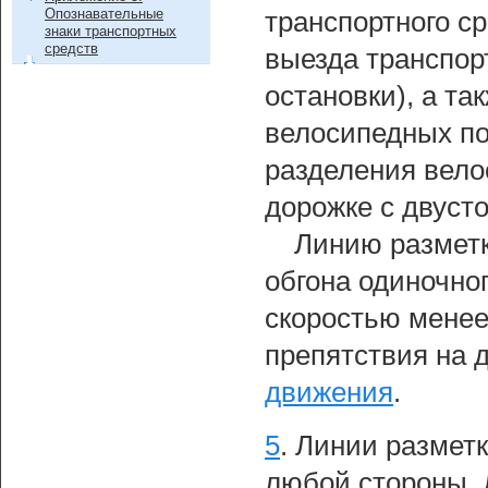
Опознавательные
транспортного ср
знаки транспортных
средств
выезда транспор
остановки), а т
велосипедных пот
разделения вело
дорожке с двуст
Линию размет
обгона одиночно
скоростью менее
препятствия на 
движения
.
5
.
Линии размет
любой стороны.