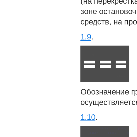
(на перекрестк
зоне останово
средств, на пр
1.9
.
Обозначение г
осуществляетс
1.10
.