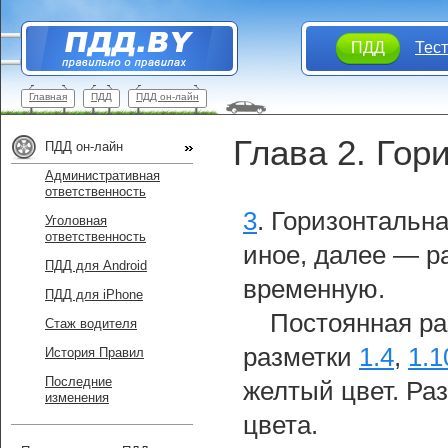
ПДД
Тес
Главная
ПДД
ПДД он-лайн
Глава 2. Гор
ПДД он-лайн
Административная
ответственность
3
.
Горизонтальна
Уголовная
ответственность
иное, далее — р
ПДД для Android
временную.
ПДД для iPhone
Постоянная ра
Стаж водителя
разметки
1.4
,
1.1
История Правил
Последние
желтый цвет. Ра
изменения
цвета.