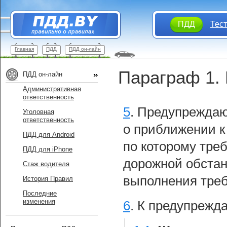
ПДД
Тес
Главная
ПДД
ПДД он-лайн
Параграф 1.
ПДД он-лайн
Административная
ответственность
5
.
Предупреждаю
Уголовная
ответственность
о приближении к
ПДД для Android
по которому тре
ПДД для iPhone
дорожной обстан
Стаж водителя
выполнения тре
История Правил
Последние
изменения
6
.
К предупрежд