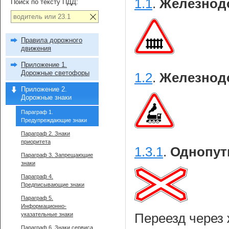
1.1
.
Железнод
Поиск по тексту ПДД:
Правила дорожного
движения
Приложение 1.
Дорожные светофоры
1.2
.
Железнодо
Приложение 2.
Дорожные знаки
Параграф 1.
Предупреждающие знаки
Параграф 2. Знаки
приоритета
1.3.1
.
Однопутн
Параграф 3. Запрещающие
знаки
Параграф 4.
Предписывающие знаки
Параграф 5.
Информационно-
указательные знаки
Переезд через 
Параграф 6. Знаки сервиса