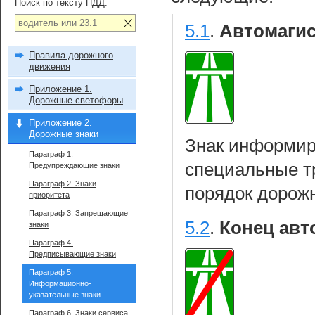
Поиск по тексту ПДД:
5.1
.
Автомагис
Правила дорожного
движения
Приложение 1.
Дорожные светофоры
Приложение 2.
Дорожные знаки
Знак информиру
Параграф 1.
специальные т
Предупреждающие знаки
Параграф 2. Знаки
порядок дорож
приоритета
Параграф 3. Запрещающие
5.2
.
Конец авт
знаки
Параграф 4.
Предписывающие знаки
Параграф 5.
Информационно-
указательные знаки
Параграф 6. Знаки сервиса