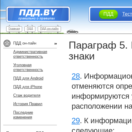
ПДД
Тес
Главная
ПДД
ПДД он-лайн
Параграф 5.
ПДД он-лайн
Административная
знаки
ответственность
Уголовная
ответственность
28
.
Информацион
ПДД для Android
отменяются опре
ПДД для iPhone
информируются у
Стаж водителя
История Правил
расположении на
Последние
изменения
29
.
К информаци
следующие: