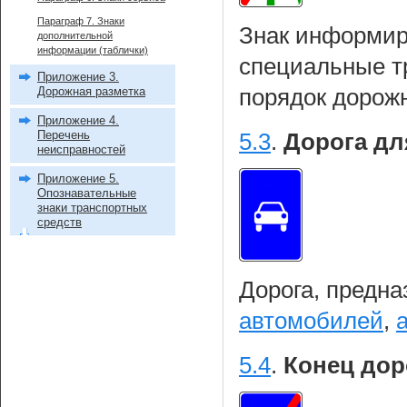
Параграф 7. Знаки
Знак информиру
дополнительной
информации (таблички)
специальные т
Приложение 3.
Дорожная разметка
порядок дорож
Приложение 4.
Перечень
5.3
.
Дорога дл
неисправностей
Приложение 5.
Опознавательные
знаки транспортных
средств
Дорога, предна
автомобилей
,
5.4
.
Конец дор