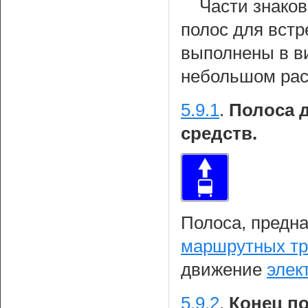
Части знаков
полос для вст
выполнены в ви
небольшом расс
5.9.1
.
Полоса 
средств.
Полоса, предн
маршрутных тр
движение
элек
5.9.2
.
Конец п