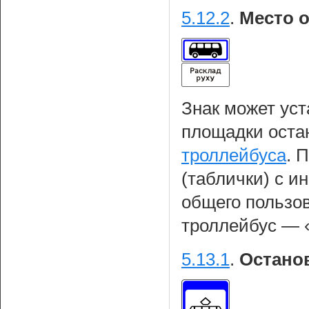
5.12.2
.
Место о
Знак может уст
площадки оста
троллейбуса
. 
(таблички) с и
общего пользов
троллейбус — «
5.13.1
.
Остано