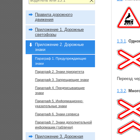
Правила дорожного
движения
Приложение 1. Дорожные
светофоры
1.3.1
.
Одноп
Приложение 2. Дорожные
знаки
Параграф 1. Предупреждающие
знаки
Параграф 2. Знаки приоритета
Переезд че
Параграф 3. Запрещающие знаки
Параграф 4. Предписывающие
1.3.2
.
Много
знаки
Параграф 5. Информационно-
указательные знаки
Параграф 6. Знаки сервиса
Параграф 7. Знаки дополнительной
информации (таблички)
Приложение 3. Дорожная