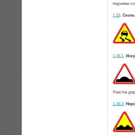
подъемы сл
1.15
.
Сколь
1.16.1
.
Иску
Участок дор
1.16.2
.
Неро