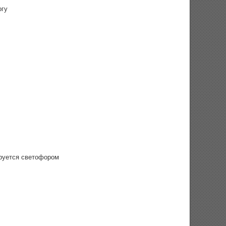
огу
ируется светофором