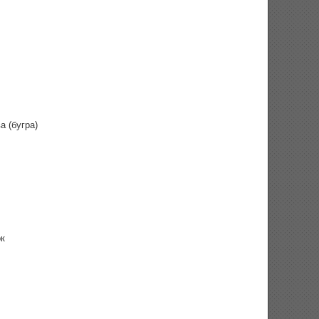
 (бугра)
ок