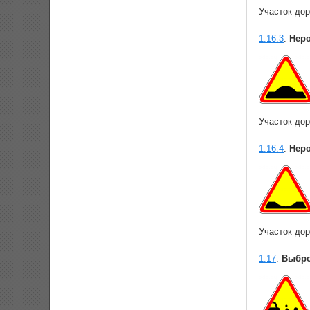
Участок дор
1.16.3
.
Неро
Участок дор
1.16.4
.
Неро
Участок до
1.17
.
Выбро