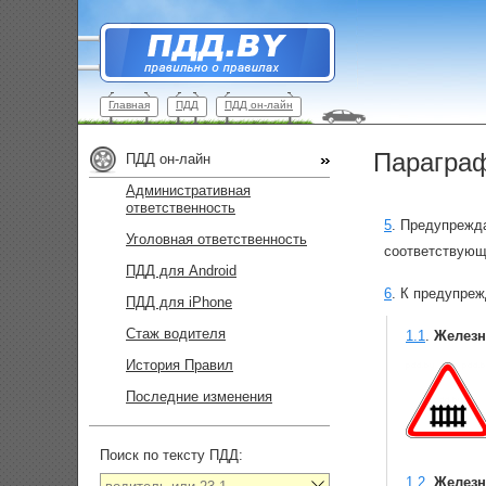
Главная
ПДД
ПДД он-лайн
Параграф
ПДД он-лайн
Административная
ответственность
5
.
Предупрежда
Уголовная ответственность
соответствующ
ПДД для Android
6
.
К предупреж
ПДД для iPhone
Стаж водителя
1.1
.
Железн
История Правил
Последние изменения
Поиск по тексту ПДД:
1.2
.
Железн