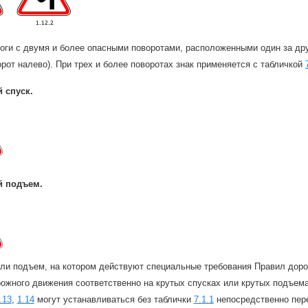
оги с двумя и более опасными поворотами, расположенными один за дру
рот налево). При трех и более поворотах знак применяется с табличкой
й спуск.
й подъем.
или подъем, на котором действуют специальные требования Правил дор
ожного движения соответственно на крутых спусках или крутых подъема
.13
,
1.14
могут устанавливаться без таблички
7.1.1
непосредственно пере