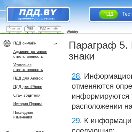
ПДД
Тес
Главная
ПДД
ПДД он-лайн
Параграф 5.
ПДД он-лайн
Административная
знаки
ответственность
Уголовная
ответственность
28
.
Информацион
ПДД для Android
отменяются опре
ПДД для iPhone
информируются у
Стаж водителя
История Правил
расположении на
Последние
изменения
29
.
К информаци
следующие: