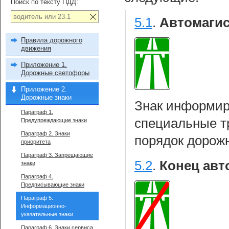
Поиск по тексту ПДД:
5.1
.
Автомагис
Правила дорожного
движения
Приложение 1.
Дорожные светофоры
Приложение 2.
Дорожные знаки
Знак информиру
Параграф 1.
специальные т
Предупреждающие знаки
Параграф 2. Знаки
порядок дорож
приоритета
Параграф 3. Запрещающие
5.2
.
Конец авт
знаки
Параграф 4.
Предписывающие знаки
Параграф 5.
Информационно-
указательные знаки
Параграф 6. Знаки сервиса