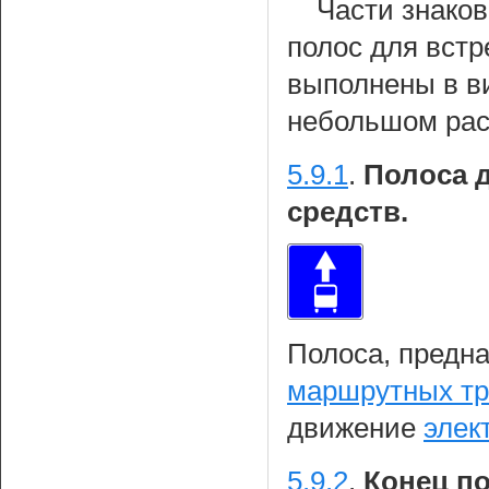
Части знаков
полос для вст
выполнены в ви
небольшом расс
5.9.1
.
Полоса 
средств.
Полоса, предн
маршрутных тр
движение
элек
5.9.2
.
Конец п