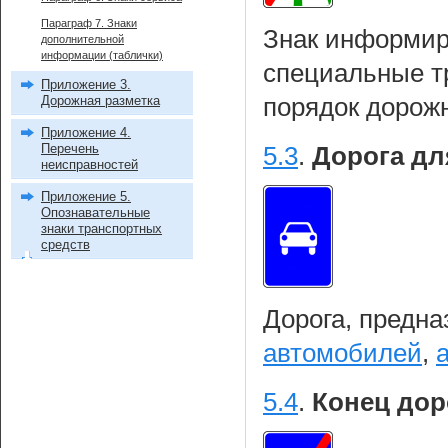
Параграф 7. Знаки
Знак информиру
дополнительной
информации (таблички)
специальные т
Приложение 3.
Дорожная разметка
порядок дорож
Приложение 4.
Перечень
5.3
.
Дорога дл
неисправностей
Приложение 5.
Опознавательные
знаки транспортных
средств
Дорога, предна
автомобилей
,
5.4
.
Конец дор