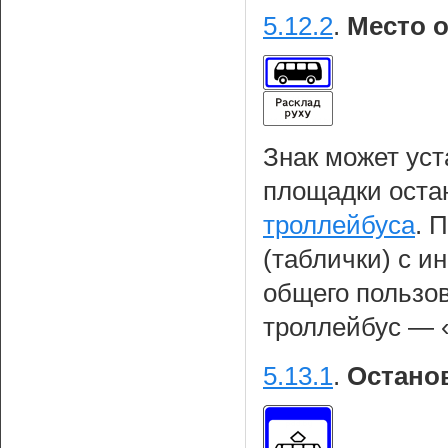
5.12.2
.
Место о
Знак может уст
площадки оста
троллейбуса
. 
(таблички) с и
общего пользов
троллейбус — «
5.13.1
.
Остано