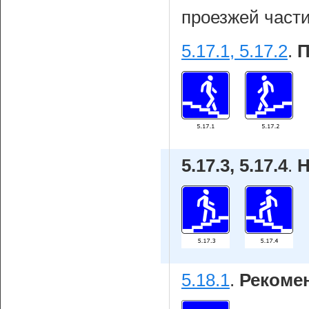
проезжей части
5.17.1, 5.17.2
.
П
5.17.3, 5.17.4
.
Н
5.18.1
.
Рекоме