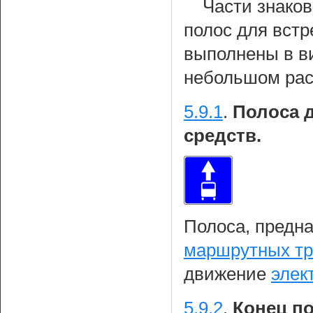
Части знаков
полос для вст
выполнены в ви
небольшом расс
5.9.1
.
Полоса 
средств.
Полоса, предн
маршрутных тр
движение
элек
5.9.2
.
Конец п