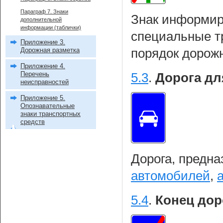
Параграф 7. Знаки
Знак информиру
дополнительной
информации (таблички)
специальные т
Приложение 3.
Дорожная разметка
порядок дорож
Приложение 4.
Перечень
5.3
.
Дорога дл
неисправностей
Приложение 5.
Опознавательные
знаки транспортных
средств
Дорога, предна
автомобилей
,
5.4
.
Конец дор