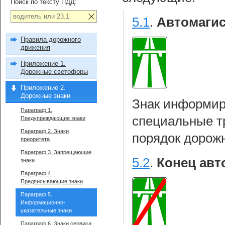
Поиск по тексту ПДД:
5.1
.
Автомагис
Правила дорожного
движения
Приложение 1.
Дорожные светофоры
Приложение 2.
Дорожные знаки
Знак информиру
Параграф 1.
специальные т
Предупреждающие знаки
Параграф 2. Знаки
порядок дорож
приоритета
Параграф 3. Запрещающие
5.2
.
Конец авт
знаки
Параграф 4.
Предписывающие знаки
Параграф 5.
Информационно-
указательные знаки
Параграф 6. Знаки сервиса