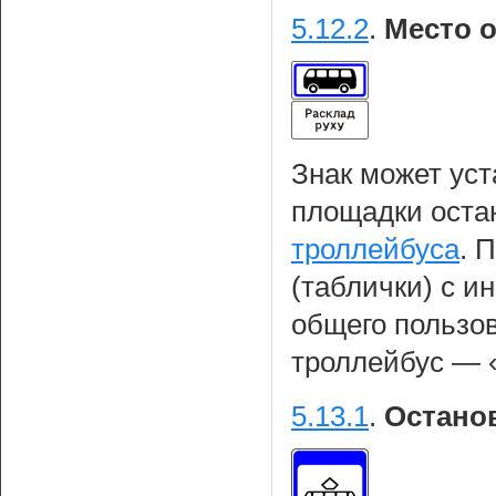
5.12.2
.
Место о
Знак может уст
площадки оста
троллейбуса
. 
(таблички) с и
общего пользов
троллейбус — «
5.13.1
.
Остано