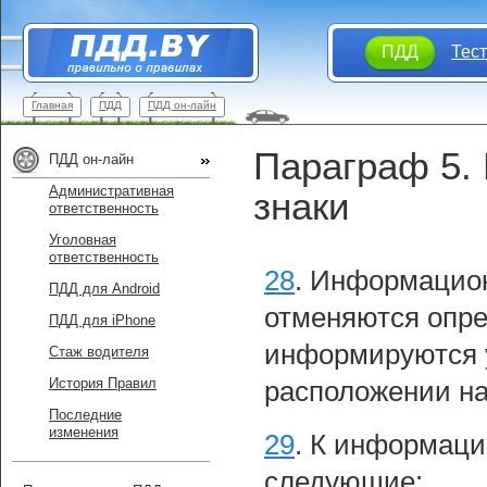
ПДД
Тес
Главная
ПДД
ПДД он-лайн
Параграф 5.
ПДД он-лайн
Административная
знаки
ответственность
Уголовная
ответственность
28
.
Информацион
ПДД для Android
отменяются опре
ПДД для iPhone
информируются у
Стаж водителя
История Правил
расположении на
Последние
изменения
29
.
К информаци
следующие: