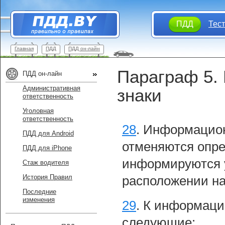
ПДД
Тес
Главная
ПДД
ПДД он-лайн
Параграф 5.
ПДД он-лайн
Административная
знаки
ответственность
Уголовная
ответственность
28
.
Информацион
ПДД для Android
отменяются опре
ПДД для iPhone
информируются у
Стаж водителя
История Правил
расположении на
Последние
изменения
29
.
К информаци
следующие: