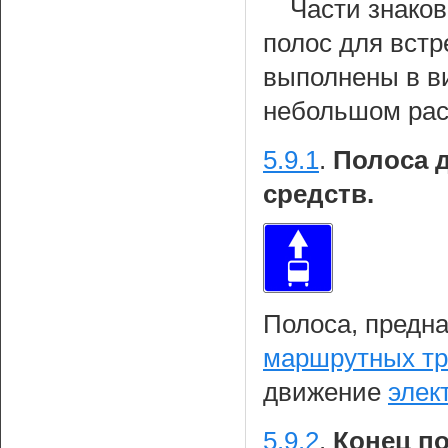
Части знаков
полос для вст
выполнены в ви
небольшом расс
5.9.1
.
Полоса 
средств.
Полоса, предн
маршрутных тр
движение
элек
5.9.2
.
Конец п