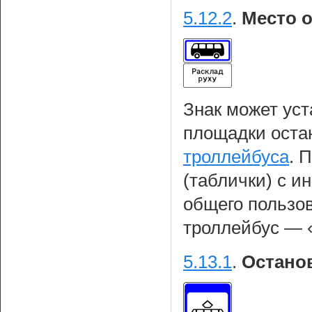
5.12.2
.
Место о
Знак может уст
площадки оста
троллейбуса
. 
(таблички) с и
общего пользов
троллейбус — «
5.13.1
.
Остано