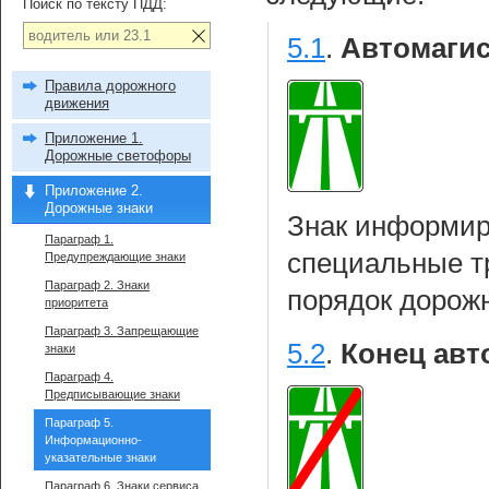
Поиск по тексту ПДД:
5.1
.
Автомагис
Правила дорожного
движения
Приложение 1.
Дорожные светофоры
Приложение 2.
Дорожные знаки
Знак информиру
Параграф 1.
специальные т
Предупреждающие знаки
Параграф 2. Знаки
порядок дорож
приоритета
Параграф 3. Запрещающие
5.2
.
Конец авт
знаки
Параграф 4.
Предписывающие знаки
Параграф 5.
Информационно-
указательные знаки
Параграф 6. Знаки сервиса