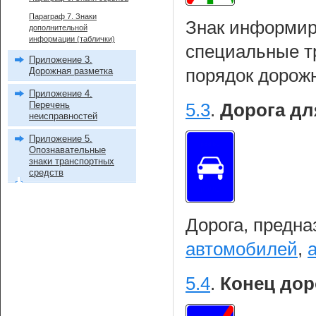
Параграф 7. Знаки
Знак информиру
дополнительной
информации (таблички)
специальные т
Приложение 3.
Дорожная разметка
порядок дорож
Приложение 4.
Перечень
5.3
.
Дорога дл
неисправностей
Приложение 5.
Опознавательные
знаки транспортных
средств
Дорога, предна
автомобилей
,
5.4
.
Конец дор