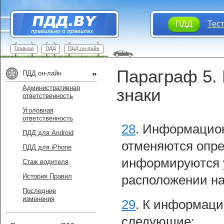
ПДД
Тес
Главная
ПДД
ПДД он-лайн
Параграф 5.
ПДД он-лайн
Административная
знаки
ответственность
Уголовная
ответственность
28
.
Информацион
ПДД для Android
отменяются опре
ПДД для iPhone
информируются у
Стаж водителя
История Правил
расположении на
Последние
изменения
29
.
К информаци
следующие: