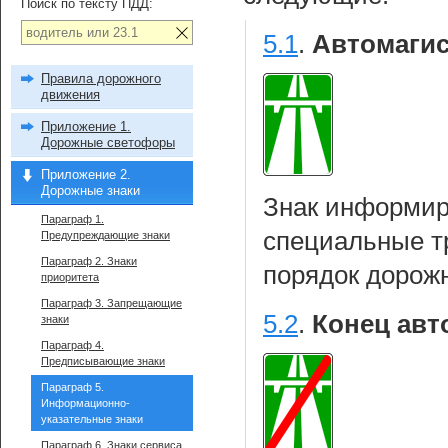
Поиск по тексту ПДД:
5.1
.
Автомагис
Правила дорожного
движения
Приложение 1.
Дорожные светофоры
Приложение 2.
Дорожные знаки
Знак информиру
Параграф 1.
специальные т
Предупреждающие знаки
Параграф 2. Знаки
порядок дорож
приоритета
Параграф 3. Запрещающие
5.2
.
Конец авт
знаки
Параграф 4.
Предписывающие знаки
Параграф 5.
Информационно-
указательные знаки
Параграф 6. Знаки сервиса