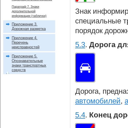
Параграф 7. Знаки
Знак информиру
дополнительной
информации (таблички)
специальные т
Приложение 3.
Дорожная разметка
порядок дорож
Приложение 4.
Перечень
5.3
.
Дорога дл
неисправностей
Приложение 5.
Опознавательные
знаки транспортных
средств
Дорога, предна
автомобилей
,
5.4
.
Конец дор