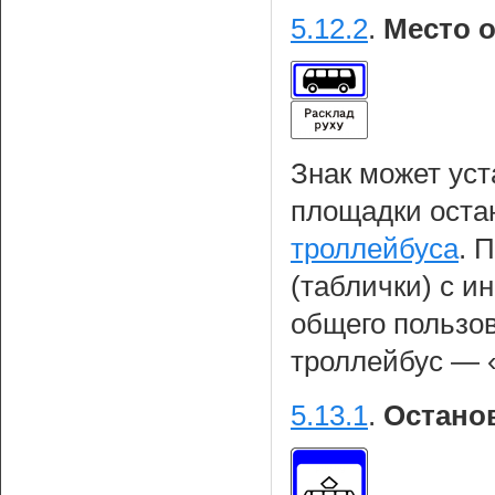
5.12.2
.
Место о
Знак может уст
площадки оста
троллейбуса
. 
(таблички) с и
общего пользов
троллейбус — «
5.13.1
.
Остано