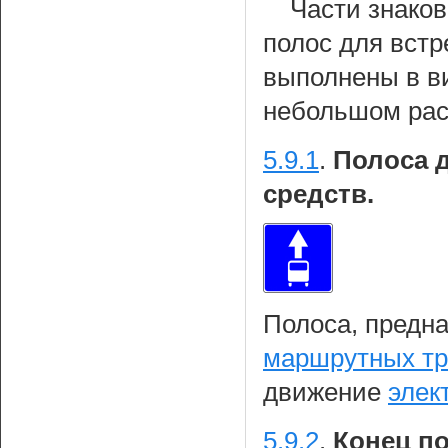
Части знаков
полос для вст
выполнены в ви
небольшом расс
5.9.1
.
Полоса 
средств.
Полоса, предн
маршрутных тр
движение
элек
5.9.2
.
Конец п