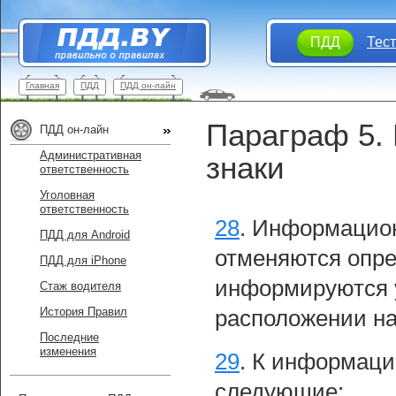
ПДД
Тес
Главная
ПДД
ПДД он-лайн
Параграф 5.
ПДД он-лайн
Административная
знаки
ответственность
Уголовная
ответственность
28
.
Информацион
ПДД для Android
отменяются опре
ПДД для iPhone
информируются у
Стаж водителя
История Правил
расположении на
Последние
изменения
29
.
К информаци
следующие: