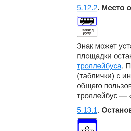
5.12.2
.
Место о
Знак может уст
площадки оста
троллейбуса
. 
(таблички) с и
общего пользов
троллейбус — «
5.13.1
.
Остано