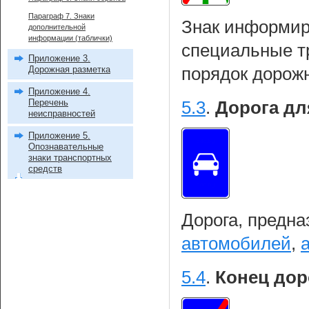
Параграф 7. Знаки
Знак информиру
дополнительной
информации (таблички)
специальные т
Приложение 3.
Дорожная разметка
порядок дорож
Приложение 4.
Перечень
5.3
.
Дорога дл
неисправностей
Приложение 5.
Опознавательные
знаки транспортных
средств
Дорога, предна
автомобилей
,
5.4
.
Конец дор