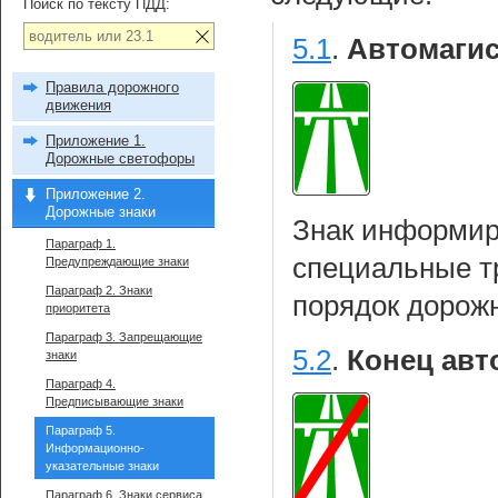
Поиск по тексту ПДД:
5.1
.
Автомагис
Правила дорожного
движения
Приложение 1.
Дорожные светофоры
Приложение 2.
Дорожные знаки
Знак информиру
Параграф 1.
специальные т
Предупреждающие знаки
Параграф 2. Знаки
порядок дорож
приоритета
Параграф 3. Запрещающие
5.2
.
Конец авт
знаки
Параграф 4.
Предписывающие знаки
Параграф 5.
Информационно-
указательные знаки
Параграф 6. Знаки сервиса