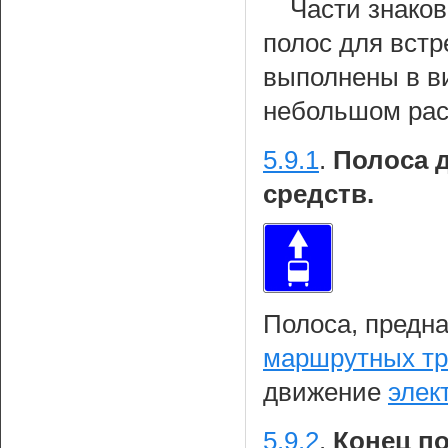
Части знаков
полос для вст
выполнены в ви
небольшом расс
5.9.1
.
Полоса 
средств.
Полоса, предн
маршрутных тр
движение
элек
5.9.2
.
Конец п