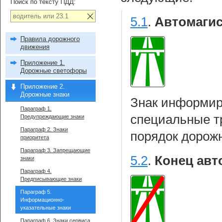
Поиск по тексту ПДД:
5.1
.
Автомагис
Правила дорожного
движения
Приложение 1.
Дорожные светофоры
Приложение 2.
Дорожные знаки
Знак информиру
Параграф 1.
специальные т
Предупреждающие знаки
Параграф 2. Знаки
порядок дорож
приоритета
Параграф 3. Запрещающие
5.2
.
Конец авт
знаки
Параграф 4.
Предписывающие знаки
Параграф 5.
Информационно-
указательные знаки
Параграф 6. Знаки сервиса