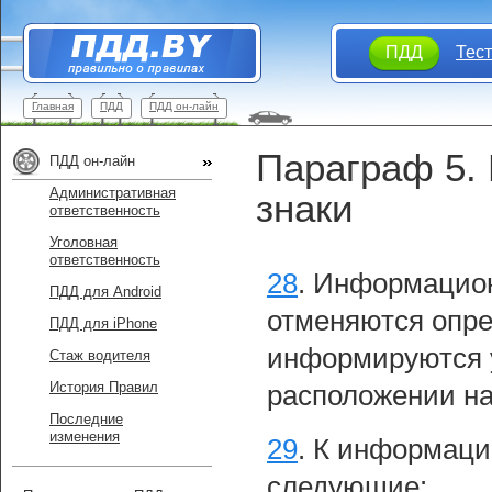
ПДД
Тес
Главная
ПДД
ПДД он-лайн
Параграф 5.
ПДД он-лайн
Административная
знаки
ответственность
Уголовная
ответственность
28
.
Информацион
ПДД для Android
отменяются опре
ПДД для iPhone
информируются у
Стаж водителя
История Правил
расположении на
Последние
изменения
29
.
К информаци
следующие: