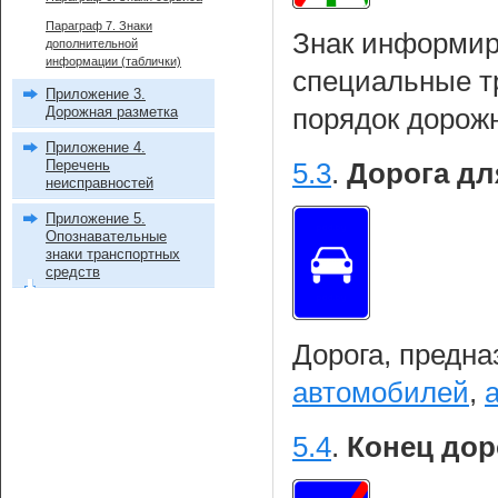
Параграф 7. Знаки
Знак информиру
дополнительной
информации (таблички)
специальные т
Приложение 3.
Дорожная разметка
порядок дорож
Приложение 4.
Перечень
5.3
.
Дорога дл
неисправностей
Приложение 5.
Опознавательные
знаки транспортных
средств
Дорога, предна
автомобилей
,
5.4
.
Конец дор