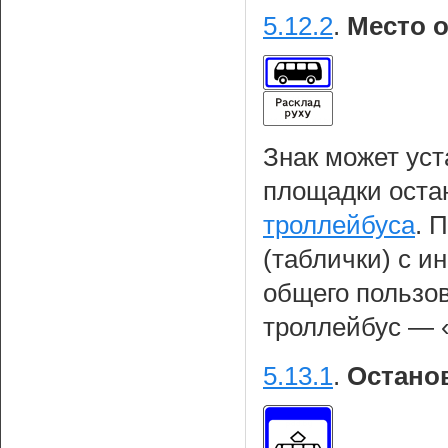
5.12.2
.
Место о
Знак может уст
площадки оста
троллейбуса
. 
(таблички) с и
общего пользов
троллейбус — «
5.13.1
.
Остано