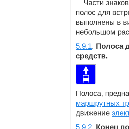
Части знаков
полос для вст
выполнены в ви
небольшом расс
5.9.1
.
Полоса 
средств.
Полоса, предн
маршрутных тр
движение
элек
5.9.2
.
Конец п