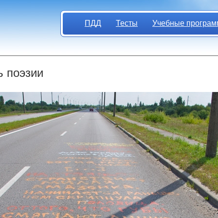
ПДД
Тесты
Учебные програм
 поэзии