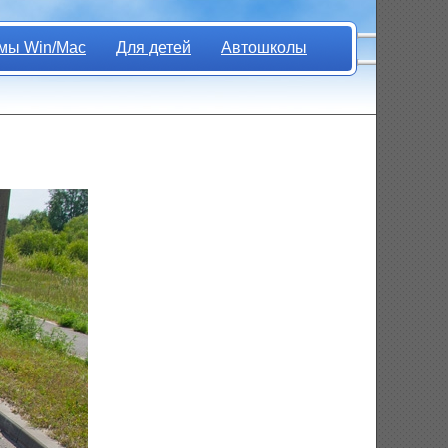
мы Win/Mac
Для детей
Автошколы