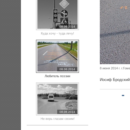
08.06.2014
Куда хочу - туда лечу!
8 июня 2014 г. г.Гом
08.06.2014
Любитель поэзии
Иосиф Бродский.
08.06.2014
Не верь глазам своим!