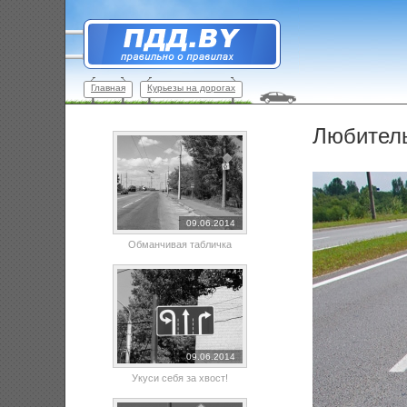
Главная
Курьезы на дорогах
Любитель
09.06.2014
Обманчивая табличка
09.06.2014
Укуси себя за хвост!