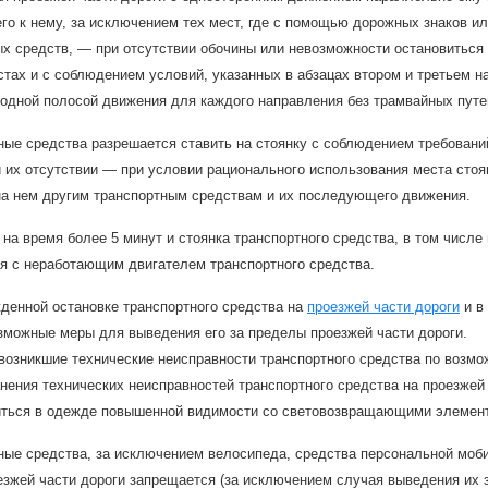
о к нему, за исключением тех мест, где с помощью дорожных знаков и
х средств, — при отсутствии обочины или невозможности остановиться 
тах и с соблюдением условий, указанных в абзацах втором и третьем н
 одной полосой движения для каждого направления без трамвайных путе
ные средства разрешается ставить на стоянку с соблюдением требовани
и их отсутствии — при условии рационального использования места стоя
а нем другим транспортным средствам и их последующего движения.
 на время более 5 минут и стоянка транспортного средства, в том числ
я с неработающим двигателем транспортного средства.
денной остановке транспортного средства на
проезжей части дороги
и в
зможные меры для выведения его за пределы проезжей части дороги.
возникшие технические неисправности транспортного средства по возмо
нения технических неисправностей транспортного средства на проезжей
ться в одежде повышенной видимости со световозвращающими элемен
ные средства, за исключением велосипеда, средства персональной моби
оезжей части дороги запрещается (за исключением случая выведения их