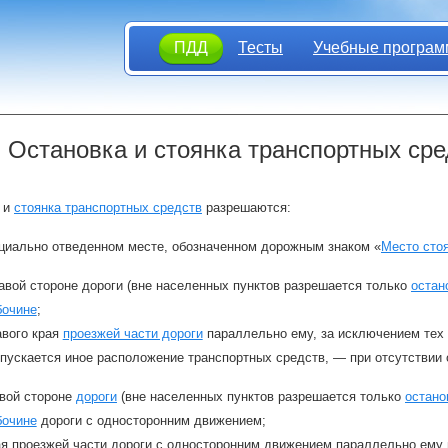
ПДД
Тесты
Учебные програм
. Остановка и стоянка транспортных сре
и
стоянка транспортных средств
разрешаются:
ециально отведенном месте, обозначенном дорожным знаком «
Место сто
авой стороне дороги (вне населенных пунктов разрешается только
остан
бочине
;
авого края
проезжей части дороги
параллельно ему, за исключением тех 
пускается иное расположение транспортных средств, — при отсутствии 
евой стороне
дороги
(вне населенных пунктов разрешается только
остано
бочине
дороги с односторонним движением;
ая проезжей части дороги с односторонним движением параллельно ему