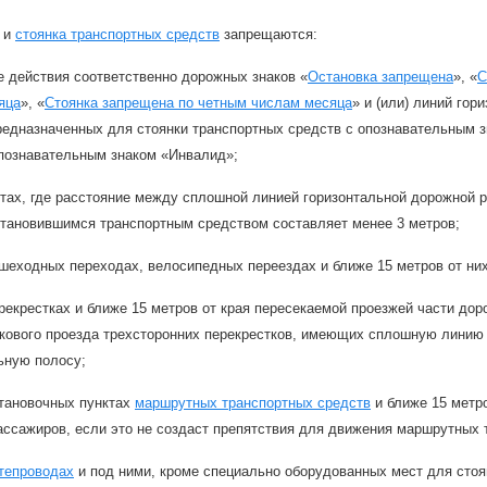
и
стоянка транспортных средств
запрещаются:
е действия соответственно дорожных знаков «
Остановка запрещена
», «
С
яца
», «
Стоянка запрещена по четным числам месяца
» и (или) линий го
редназначенных для стоянки транспортных средств с опознавательным з
опознавательным знаком «Инвалид»;
тах, где расстояние между сплошной линией горизонтальной дорожной 
становившимся транспортным средством составляет менее 3 метров;
шеходных переходах, велосипедных переездах и ближе 15 метров от них
рекрестках и ближе 15 метров от края пересекаемой проезжей части доро
окового проезда трехсторонних перекрестков, имеющих сплошную линию
ьную полосу;
становочных пунктах
маршрутных транспортных средств
и ближе 15 метро
ассажиров, если это не создаст препятствия для движения маршрутных 
тепроводах
и под ними, кроме специально оборудованных мест для стоя