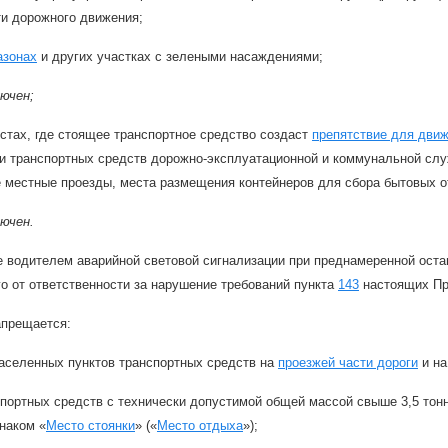
ти дорожного движения;
азонах
и других участках с зелеными насаждениями;
лючен;
стах, где стоящее транспортное средство создаст
препятствие для дви
и транспортных средств дорожно-эксплуатационной и коммунальной служ
е местные проезды, места размещения контейнеров для сбора бытовых от
лючен.
 водителем аварийной световой сигнализации при преднамеренной остано
о от ответственности за нарушение требований пункта
143
настоящих Пр
прещается:
аселенных пунктов транспортных средств на
проезжей части дороги
и н
портных средств с технически допустимой общей массой свыше 3,5 тон
наком «
Место стоянки
» («
Место отдыха
»);