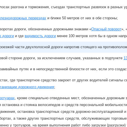
лосах разгона и торможения, съездах транспортных развязок в разных у
лезнодорожных переездах
и ближе 50 метров от них в обе стороны;
воротах дороги, обозначенных дорожными знаками «
Опасный поворот
», 
ю дороги
и где
видимость дороги
менее 100 метров хотя бы в одном напр
роезжей части двухполосной дороги напротив стоящего на противополож
евой стороне дороги, за исключением случаев, указанных в подпункте
1
рамвайных путях и в непосредственной близости от них, если это созда
стах, где транспортное средство закроет от других водителей сигналы 
рганизации дорожного движения
;
ротуарах
, кроме специально отведенных мест, обозначенных дорожным 
 остановка и стоянка велосипедов и средств персональной мобильности,
движения, остановка транспортных средств дорожно-эксплуатационной и
бортах, а также других транспортных средств, обслуживающих торговые
енно у тротуаров, на время выполнения работ либо загрузки (разгрузки)