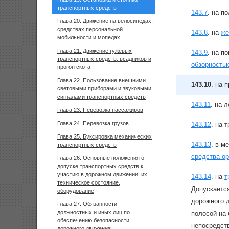
транспортных средств
143.7
.
на по
Глава 20. Движение на велосипедах,
средствах персональной
143.8
.
на
же
мобильности и мопедах
Глава 21. Движение гужевых
143.9
.
на по
транспортных средств, всадников и
обзорность
прогон скота
Глава 22. Пользование внешними
143.10
.
на п
световыми приборами и звуковыми
сигналами транспортных средств
143.11
.
на л
Глава 23. Перевозка пассажиров
Глава 24. Перевозка грузов
143.12
.
на т
Глава 25. Буксировка механических
143.13
.
в ме
транспортных средств
средства о
Глава 26. Основные положения о
допуске транспортных средств к
участию в дорожном движении, их
143.14
.
на
т
техническое состояние,
Допускается
оборудование
дорожного 
Глава 27. Обязанности
должностных и иных лиц по
полосой на 
обеспечению безопасности
непосредств
дорожного движения