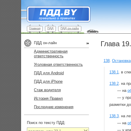
Главная
ПДД
ПДД он-лайн
Глава 19
ПДД он-лайн
Административная
ответственность
138
.
Остановка
Уголовная ответственность
138.1
.
в сп
ПДД для Android
ПДД для iPhone
138.2
.
на пр
Стаж водителя
— на
о
— у пр
История Правил
разметки до
Последние изменения
138.3
.
на л
Поиск по тексту ПДД:
— на
о
— у кр