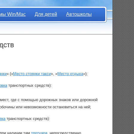
мы Win/Mac
Для детей
Автошколы
дств
янки
» («
Место стоянки такси
», «
Место отдыха
»);
овка
транспортных средств):
мест, где с помощью дорожных знаков или дорожной
обочины или невозможности остановиться на ней;
вка
транспортных средств):
 при наличии там
тротуара
, непосредственно