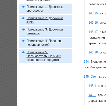
безопаснос
Приложение 1. Дорожные
светофоры
143.15
.
на
г
Приложение 2. Дорожные
знаки
143.16
.
иск
Приложение 3. Дорожная
143.17
.
в ме
разметка
назначения 
Приложение 4. Перечень
арках, узки
неисправностей
Приложение 5.
143.18
.
иск
Опознавательные знаки
транспортных средств
144
.
Включение
освобождает ег
145
.
Стоянка
за
145.1
.
вне н
145.2
.
транс
дорожным з