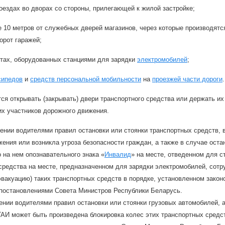
оездах во дворах со стороны, прилегающей к жилой застройке;
 10 метров от служебных дверей магазинов, через которые производятся
орот гаражей;
стах, оборудованных станциями для зарядки
электромобилей
;
сипедов
и
средств персональной мобильности
на
проезжей части дороги
.
ся открывать (закрывать) двери транспортного средства или держать их
х участников дорожного движения.
ении водителями правил остановки или стоянки транспортных средств, в
ения или возникла угроза безопасности граждан, а также в случае оста
 на нем опознавательного знака «
Инвалид
» на месте, отведенном для с
средства на месте, предназначенном для зарядки электромобилей, сот
эвакуацию) таких транспортных средств в порядке, установленном зако
 постановлениями Совета Министров Республики Беларусь.
нии водителями правил остановки или стоянки грузовых автомобилей, 
ГАИ может быть произведена блокировка колес этих транспортных средс