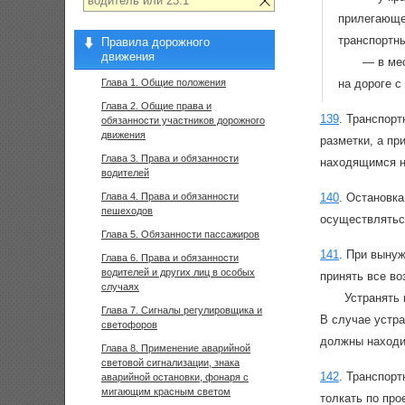
прилегающег
транспортны
Правила дорожного
движения
— в мес
Глава 1. Общие положения
на дороге с
Глава 2. Общие права и
139
.
Транспорт
обязанности участников дорожного
движения
разметки, а пр
Глава 3. Права и обязанности
находящимся н
водителей
Глава 4. Права и обязанности
140
.
Остановка
пешеходов
осуществлятьс
Глава 5. Обязанности пассажиров
141
.
При вынуж
Глава 6. Права и обязанности
водителей и других лиц в особых
принять все во
случаях
Устранять 
Глава 7. Сигналы регулировщика и
В случае устра
светофоров
должны находи
Глава 8. Применение аварийной
световой сигнализации, знака
142
.
Транспорт
аварийной остановки, фонаря с
мигающим красным светом
толкать по пр