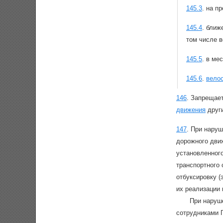
145.3
.
на пр
145.4
.
ближе
том числе в
145.5
.
в ме
145.6
.
вело
146
.
Запрещает
движения
други
147
.
При наруш
дорожного движ
установленного
транспортного 
отбуксировку (
их реализации
При наруше
сотрудниками 