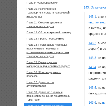
Глава 9. Маневрирование
143
.
Остановка
Глава 10. Расположение
транспортных средств на проезжей
части дороги
143.1
.
в зон
числам мес
Глава 11. Скорость движения
транспортных средств
в местах, п
Глава 12. Обгон, встречный разъезд
средств с 
Глава 13. Проезд перекрестков
143.2
.
в мес
Глава 14. Пешеходные переходы,
дороги) и о
велосипедные переезды и
остановочные пункты маршрутных
транспортных средств
143.3
.
на пе
Глава 15. Преимущество
маршрутных транспортных средств
143.4
.
на пе
Глава 16. Железнодорожные
напротив б
переезды
разделител
Глава 17. Движение по
автомагистрали
143.5
.
на о
Глава 18. Движение в жилой и
(высадки) п
пешеходной зонах, на прилегающей
территории
143.6
.
на
пу
Глава 19. Остановка и стоянка