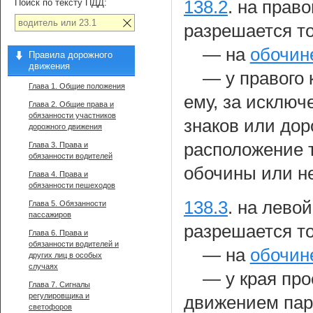
Поиск по тексту ПДД:
138.2
.
на право
разрешается т
— на
обочин
Правила дорожного
движения
— у правого
Глава 1. Общие положения
ему, за исключ
Глава 2. Общие права и
обязанности участников
знаков или дор
дорожного движения
расположение 
Глава 3. Права и
обязанности водителей
обочины или н
Глава 4. Права и
обязанности пешеходов
138.3
.
на левой
Глава 5. Обязанности
пассажиров
разрешается т
Глава 6. Права и
обязанности водителей и
— на
обочин
других лиц в особых
случаях
— у края про
Глава 7. Сигналы
регулировщика и
движением пар
светофоров