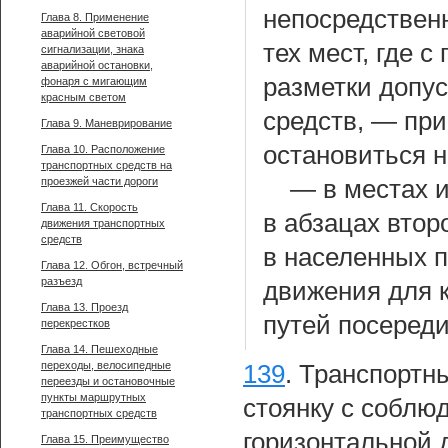
непосредствен
Глава 8. Применение
аварийной световой
тех мест, где 
сигнализации, знака
аварийной остановки,
разметки допу
фонаря с мигающим
красным светом
средств, — пр
Глава 9. Маневрирование
остановиться н
Глава 10. Расположение
транспортных средств на
проезжей части дороги
— в местах 
Глава 11. Скорость
в абзацах втор
движения транспортных
средств
в населенных п
Глава 12. Обгон, встречный
разъезд
движения для 
Глава 13. Проезд
путей посереди
перекрестков
Глава 14. Пешеходные
переходы, велосипедные
139
.
Транспортны
переезды и остановочные
пункты маршрутных
стоянку с соблю
транспортных средств
горизонтальной 
Глава 15. Преимущество