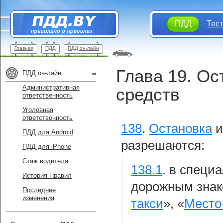
ПДД
Тес
Главная
ПДД
ПДД он-лайн
Глава 19. Ос
ПДД он-лайн
Административная
средств
ответственность
Уголовная
ответственность
138
.
Остановка
ПДД для Android
разрешаются:
ПДД для iPhone
Стаж водителя
138.1
.
в специа
История Правил
дорожным знак
Последние
изменения
такси
», «
Место