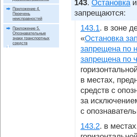
143
.
Остановка
Приложение 4.
запрещаются:
Перечень
неисправностей
143.1
.
в зоне д
Приложение 5.
Опознавательные
«
Остановка за
знаки транспортных
средств
запрещена по 
запрещена по 
горизонтально
в местах, пред
средств с опоз
за исключение
с опознавател
143.2
.
в местах
горизонтально