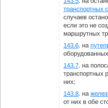
143.5
.
на остан
транспортных 
случаев остано
если это не со
маршрутных тр
143.6
.
на
путеп
оборудованных 
143.7
.
на полос
транспортных р
них;
143.8
.
на
желез
от них в обе ст