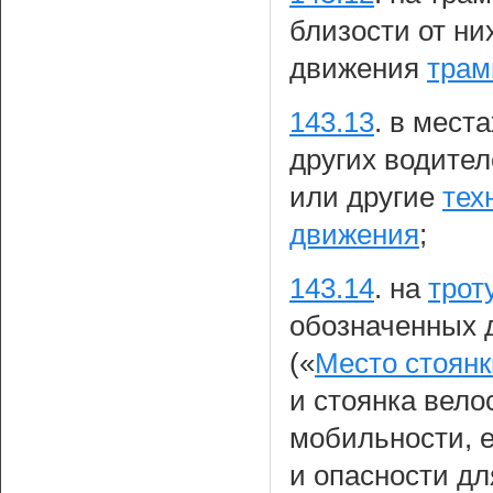
близости от ни
движения
трам
143.13
.
в места
других водите
или другие
тех
движения
;
143.14
.
на
трот
обозначенных 
(«
Место стоянк
и стоянка вело
мобильности, е
и опасности дл