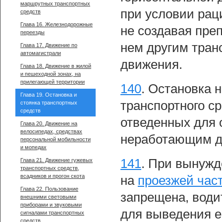
маршрутных транспортных
при условии рац
средств
Глава 16. Железнодорожные
не создавая пре
переезды
нем другим тран
Глава 17. Движение по
автомагистрали
движения.
Глава 18. Движение в жилой
и пешеходной зонах, на
прилегающей территории
140
.
Остановка н
Глава 19. Остановка и
транспортного ср
стоянка транспортных
средств
отведенных для 
Глава 20. Движение на
велосипедах, средствах
неработающим дв
персональной мобильности
и мопедах
141
.
При вынужде
Глава 21. Движение гужевых
транспортных средств,
всадников и прогон скота
на
проезжей час
Глава 22. Пользование
запрещена, води
внешними световыми
приборами и звуковыми
для выведения е
сигналами транспортных
средств