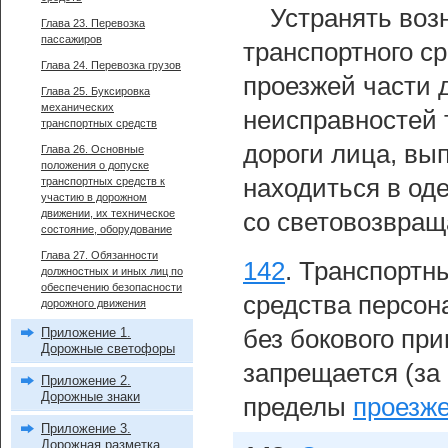
Устранять воз
Глава 23. Перевозка
пассажиров
транспортного с
Глава 24. Перевозка грузов
проезжей части 
Глава 25. Буксировка
механических
неисправностей 
транспортных средств
дороги лица, вы
Глава 26. Основные
положения о допуске
находиться в о
транспортных средств к
участию в дорожном
движении, их техническое
со световозвра
состояние, оборудование
Глава 27. Обязанности
142
.
Транспортны
должностных и иных лиц по
обеспечению безопасности
средства персон
дорожного движения
Приложение 1.
без бокового при
Дорожные светофоры
запрещается (за
Приложение 2.
Дорожные знаки
пределы
проезже
Приложение 3.
Дорожная разметка