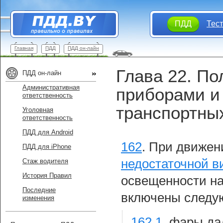
ПДД
Тес
Главная
ПДД
ПДД он-лайн
Глава 22. П
ПДД он-лайн
Административная
приборами и
ответственность
транспортны
Уголовная
ответственность
ПДД для Android
162
.
При движен
ПДД для iPhone
недостаточной в
Стаж водителя
История Правил
освещенности на
Последние
включены следу
изменения
162.1
.
фары дал