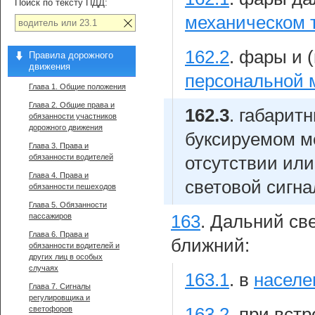
Поиск по тексту ПДД:
механическом 
162.2
.
фары и 
Правила дорожного
движения
персональной 
Глава 1. Общие положения
Глава 2. Общие права и
162.3
.
габарит
обязанности участников
дорожного движения
буксируемом м
Глава 3. Права и
обязанности водителей
отсутствии ил
Глава 4. Права и
световой сигна
обязанности пешеходов
Глава 5. Обязанности
пассажиров
163
.
Дальний све
Глава 6. Права и
ближний:
обязанности водителей и
других лиц в особых
случаях
163.1
.
в
населе
Глава 7. Сигналы
регулировщика и
светофоров
163.2
.
при встр