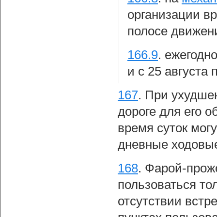
организации вр
полосе движен
166.9
.
ежегодно
и с 25 августа 
167
.
При ухудшен
дороге для его 
время суток мог
дневные ходовые
168
.
Фарой-прож
пользоваться то
отсутствии встр