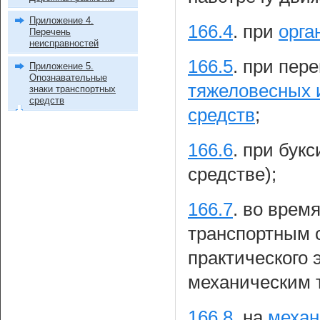
Приложение 4.
166.4
.
при
орга
Перечень
неисправностей
166.5
.
при пере
Приложение 5.
Опознавательные
тяжеловесных 
знаки транспортных
средств
средств
;
166.6
.
при букс
средстве);
166.7
.
во врем
транспортным 
практического 
механическим 
166.8
.
на
механ