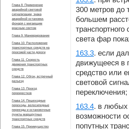
Глава 8. Применение
300 метров до 
аварийной световой
сигнализации, знака
большем рассто
аварийной остановки,
фонаря с мигающим
транспортного
красным светом
Глава 9. Маневрирование
света фар пока
Глава 10. Расположение
транспортных средств на
163.3
.
если дал
проезжей части дороги
Глава 11. Скорость
движущееся в 
движения транспортных
средств
средство или 
Глава 12. Обгон, встречный
световой сигна
разъезд
Глава 13. Проезд
переключения;
перекрестков
Глава 14. Пешеходные
163.4
.
в любых 
переходы, велосипедные
переезды и остановочные
возможности ос
пункты маршрутных
транспортных средств
попутных тран
Глава 15. Преимущество