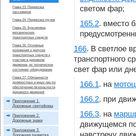
светом фар;
Глава 23. Перевозка
пассажиров
Глава 24. Перевозка грузов
165.2
.
вместо б
Глава 25. Буксировка
предусмотренн
механических
транспортных средств
Глава 26. Основные
166
.
В светлое в
положения о допуске
транспортных средств к
транспортного с
участию в дорожном
движении, их техническое
свет фар или дн
состояние, оборудование
Глава 27. Обязанности
166.1
.
на
мотоц
должностных и иных лиц по
обеспечению безопасности
дорожного движения
166.2
.
при дви
Приложение 1.
Дорожные светофоры
166.3
.
на
маршр
Приложение 2.
Дорожные знаки
движущемся по
Приложение 3.
навстречу дви
Дорожная разметка