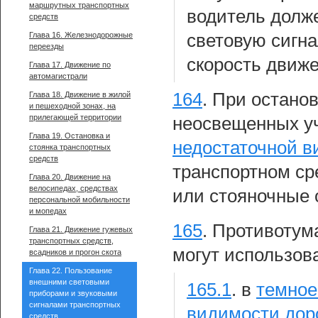
маршрутных транспортных
водитель долж
средств
Глава 16. Железнодорожные
световую сигна
переезды
скорость движе
Глава 17. Движение по
автомагистрали
164
.
При останов
Глава 18. Движение в жилой
и пешеходной зонах, на
прилегающей территории
неосвещенных уч
Глава 19. Остановка и
недостаточной в
стоянка транспортных
средств
транспортном ср
Глава 20. Движение на
велосипедах, средствах
или стояночные 
персональной мобильности
и мопедах
165
.
Противотум
Глава 21. Движение гужевых
транспортных средств,
могут использов
всадников и прогон скота
Глава 22. Пользование
внешними световыми
165.1
.
в
темное
приборами и звуковыми
сигналами транспортных
видимости дор
средств