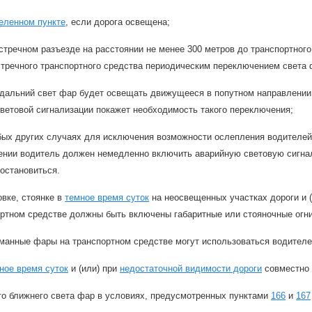
еленном пункте
, если дорога освещена;
стречном разъезде на расстоянии не менее 300 метров до транспортного
тречного транспортного средства периодическим переключением света 
дальний свет фар будет освещать движущееся в попутном направлении
ветовой сигнализации покажет необходимость такого переключения;
ых других случаях для исключения возможности ослепления водителей 
ении водитель должен немедленно включить аварийную световую сигнали
остановиться.
овке, стоянке в
темное время суток
на неосвещенных участках дороги и (
ортном средстве должны быть включены габаритные или стояночные огни
манные фары на транспортном средстве могут использоваться водителе
ное время суток
и (или) при
недостаточной видимости дороги
совместно 
то ближнего света фар в условиях, предусмотренных пунктами
166
и
167