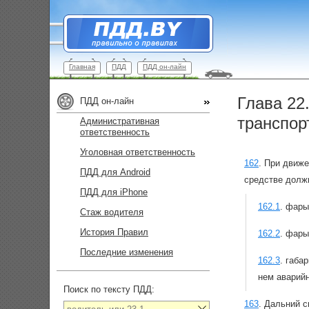
Главная
ПДД
ПДД он-лайн
Глава 22
ПДД он-лайн
транспор
Административная
ответственность
Уголовная ответственность
162
.
При движе
ПДД для Android
средстве долж
ПДД для iPhone
162.1
.
фары
Стаж водителя
История Правил
162.2
.
фары
Последние изменения
162.3
.
габа
нем аварийн
Поиск по тексту ПДД:
163
.
Дальний с