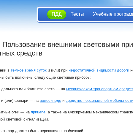
ПДД
Тесты
Учебные програм
. Пользование внешними световыми пр
тных средств
нии в
темное время суток
и (или) при
недостаточной видимости дороги
н
ны быть включены следующие световые приборы:
 дальнего или ближнего света — на
механическом транспортном средст
 и (или) фонари — на
велосипеде
и
средстве персональной мобильност
ритные огни — на
прицепе
, а также на буксируемом механическом трансп
ой световой сигнализации.
вет фар должен быть переключен на ближний: