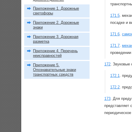
транспортны
Приложение 1. Дорожные
светофоры
171.5
.
механ
Приложение 2. Дорожные
посадке и в
знаки
171.6
.
само
Приложение 3. Дорожная
разметка
171.7
.
меха
Приложение 4. Перечень
проведении 
неисправностей
172
.
Звуковые 
Приложение 5.
Опознавательные знаки
транспортных средств
172.1
.
пред
172.2
.
пред
173
.
Для пред
представляет с
периодическое