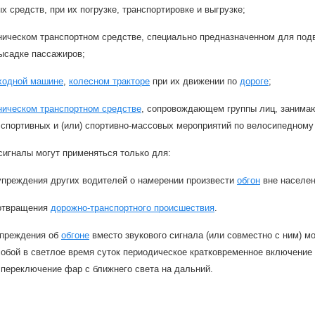
х средств, при их погрузке, транспортировке и выгрузке;
ическом транспортном средстве, специально предназначенном для подв
ысадке пассажиров;
ходной машине
,
колесном тракторе
при их движении по
дороге
;
ническом транспортном средстве
, сопровождающем группы лиц, занимаю
спортивных и (или) спортивно-массовых мероприятий по велосипедному 
сигналы могут применяться только для:
упреждения других водителей о намерении произвести
обгон
вне населен
отвращения
дорожно-транспортного происшествия
.
упреждения об
обгоне
вместо звукового сигнала (или совместно с ним) м
обой в светлое время суток периодическое кратковременное включение 
 переключение фар с ближнего света на дальний.