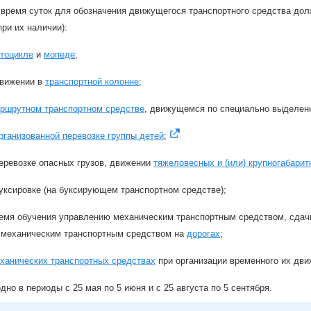
 время суток для обозначения движущегося транспортного средства до
при их наличии):
тоцикле
и
мопеде
;
движении в
транспортной колонне
;
ршрутном транспортном средстве
, движущемся по специально выделен
рганизованной перевозке группы детей
;
еревозке опасных грузов, движении
тяжеловесных и (или) крупногабари
уксировке (на буксирующем транспортном средстве);
емя обучения управлению механическим транспортным средством, сдачи
 механическим транспортным средством на
дорогах
;
ханических транспортных средствах
при организации временного их дви
дно в периоды с 25 мая по 5 июня и с 25 августа по 5 сентября.