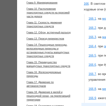
Глава 9. Маневрирование
166
.
В светлое
Глава 10. Расположение
ходовые огни (
транспортных средств на проезжей
части дороги
166.1
.
на
мо
Глава 11. Скорость движения
транспортных средств
166.2
.
при 
Глава 12. Обгон, встречный разъезд
166.3
.
на
ма
Глава 13. Проезд перекрестков
Глава 14. Пешеходные переходы,
166.4
.
при
о
велосипедные переезды и
остановочные пункты маршрутных
166.5
.
при п
транспортных средств
Глава 15. Преимущество
166.6
.
при б
маршрутных транспортных средств
Глава 16. Железнодорожные
166.7
.
во вр
переезды
управления
Глава 17. Движение по
автомагистрали
166.8
.
на
ме
Глава 18. Движение в жилой и
пешеходной зонах, на прилегающей
166.9
.
ежего
территории
Глава 19. Остановка и стоянка