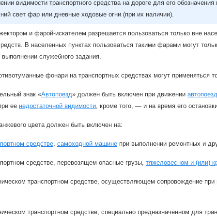
ении видимости транспортного средства на дороге для его обозначения 
ий свет фар или дневные ходовые огни (при их наличии).
жектором и фарой-искателем разрешается пользоваться только вне насе
редств. В населенных пунктах пользоваться такими фарами могут толь
и выполнении служебного задания.
отивотуманные фонари на транспортных средствах могут применяться то
ельный знак «
Автопоезд
» должен быть включен при движении
автопоез
 при ее
недостаточной видимости
, кроме того, — и на время его остановк
анжевого цвета должен быть включен на:
спортном средстве
,
самоходной машине
при выполнении ремонтных и дру
спортном средстве, перевозящем опасные грузы,
тяжеловесном и (или) 
ническом транспортном средстве, осуществляющем сопровождение при п
ническом транспортном средстве, специально предназначенном для тра