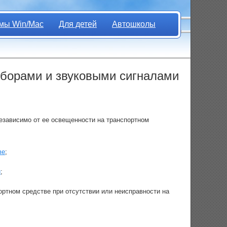
мы Win/Mac
Для детей
Автошколы
иборами и звуковыми сигналами
езависимо от ее освещенности на транспортном
ве
;
и
;
ортном средстве при отсутствии или неисправности на