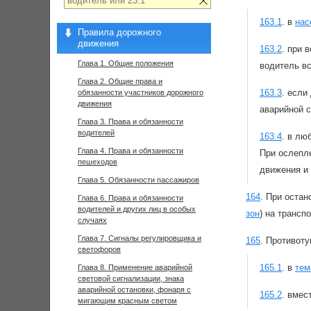
163.1
.
в
нас
Правила дорожного
движения
163.2
.
при в
Глава 1. Общие положения
водитель вс
Глава 2. Общие права и
163.3
.
если 
обязанности участников дорожного
движения
аварийной с
Глава 3. Права и обязанности
водителей
163.4
.
в люб
Глава 4. Права и обязанности
При ослепл
пешеходов
движения и 
Глава 5. Обязанности пассажиров
164
.
При остан
Глава 6. Права и обязанности
водителей и других лиц в особых
зон
) на трансп
случаях
Глава 7. Сигналы регулировщика и
165
.
Противоту
светофоров
165.1
.
в
тем
Глава 8. Применение аварийной
световой сигнализации, знака
аварийной остановки, фонаря с
165.2
.
вмес
мигающим красным светом