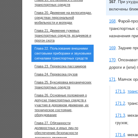
167
.
При ухудш
транспортных средств
включены ближн
Глава 20. Движение на велосипедах,
средствах персональной
168
.
Фарой-про
мобильности и мопедах
транспортных с
Глава 21. Движение гужевых
транспортных средств, всадников и
назначения пр
прогон скота
169
.
Задние пр
Глава 22. Пользование внешними
световыми приборами и звуковыми
сигналами транспортных средств
170
.
Опознават
Глава 23. Перевозка пассажиров
дороги и (или)
Глава 24. Перевозка грузов
171
.
Маячок ор
Глава 25. Буксировка механических
транспортных средств
171.1
.
тран
Глава 26. Основные положения о
допуске транспортных средств к
171.2
.
тран
участию в дорожном движении, их
техническое состояние,
оборудование
171.3
.
меха
грузов;
Глава 27. Обязанности
должностных и иных лиц по
обеспечению безопасности
171.4
.
меха
дорожного движения