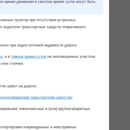
во время движения в светлое время суток могут быть
ленных пунктов при отсутствии встречных
ко водители транспортных средств оперативного
лько при недостаточной видимости дороги.
да
, а в
темное время суток
на неосвещенных участках
и или стоянки.
гих работ на дороге;
крупногабаритном транспортном средстве
;
еревозке тяжеловесных и (или) крупногабаритных
нспортировки поврежденных и неисправных