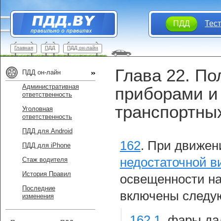
ПДД
Тес
Главная
ПДД
ПДД он-лайн
Глава 22. П
ПДД он-лайн
Административная
приборами и
ответственность
транспортны
Уголовная
ответственность
ПДД для Android
162
.
При движен
ПДД для iPhone
недостаточной в
Стаж водителя
История Правил
освещенности на
Последние
включены следу
изменения
162.1
.
фары дал