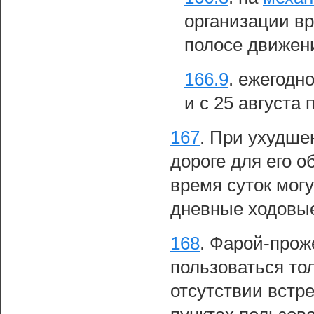
организации вр
полосе движен
166.9
.
ежегодно
и с 25 августа 
167
.
При ухудшен
дороге для его 
время суток мог
дневные ходовые
168
.
Фарой-прож
пользоваться то
отсутствии встр