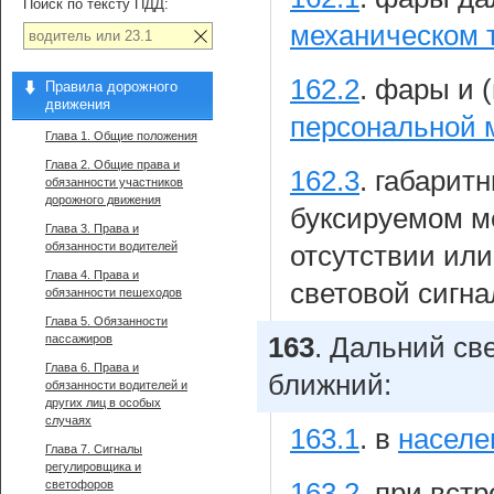
Поиск по тексту ПДД:
механическом 
162.2
.
фары и 
Правила дорожного
движения
персональной 
Глава 1. Общие положения
Глава 2. Общие права и
162.3
.
габарит
обязанности участников
дорожного движения
буксируемом м
Глава 3. Права и
обязанности водителей
отсутствии ил
Глава 4. Права и
световой сигна
обязанности пешеходов
Глава 5. Обязанности
пассажиров
163
.
Дальний све
Глава 6. Права и
ближний:
обязанности водителей и
других лиц в особых
случаях
163.1
.
в
населе
Глава 7. Сигналы
регулировщика и
светофоров
163.2
.
при встр