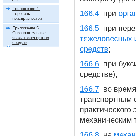
Приложение 4.
166.4
.
при
орга
Перечень
неисправностей
166.5
.
при пере
Приложение 5.
Опознавательные
тяжеловесных 
знаки транспортных
средств
средств
;
166.6
.
при букс
средстве);
166.7
.
во врем
транспортным 
практического 
механическим 
166.8
.
на
механ