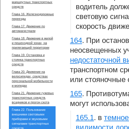
маршрутных транспортных
водитель долж
средств
Глава 16. Железнодорожные
световую сигна
переезды
скорость движе
Глава 17. Движение по
автомагистрали
164
.
При останов
Глава 18. Движение в жилой
и пешеходной зонах, на
прилегающей территории
неосвещенных уч
Глава 19. Остановка и
недостаточной в
стоянка транспортных
средств
транспортном ср
Глава 20. Движение на
велосипедах, средствах
или стояночные 
персональной мобильности
и мопедах
165
.
Противотум
Глава 21. Движение гужевых
транспортных средств,
могут использов
всадников и прогон скота
Глава 22. Пользование
внешними световыми
165.1
.
в
темное
приборами и звуковыми
сигналами транспортных
видимости дор
средств