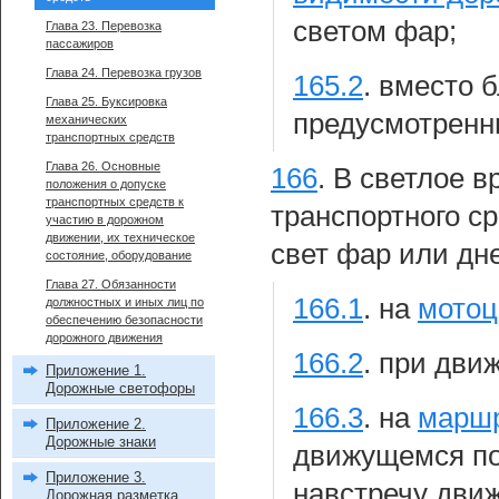
светом фар;
Глава 23. Перевозка
пассажиров
Глава 24. Перевозка грузов
165.2
.
вместо б
Глава 25. Буксировка
предусмотренн
механических
транспортных средств
Глава 26. Основные
166
.
В светлое в
положения о допуске
транспортных средств к
транспортного с
участию в дорожном
движении, их техническое
свет фар или дн
состояние, оборудование
Глава 27. Обязанности
166.1
.
на
мотоц
должностных и иных лиц по
обеспечению безопасности
дорожного движения
166.2
.
при дви
Приложение 1.
Дорожные светофоры
166.3
.
на
маршр
Приложение 2.
Дорожные знаки
движущемся по
Приложение 3.
навстречу дви
Дорожная разметка