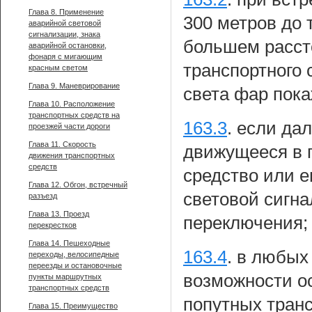
Глава 8. Применение
300 метров до 
аварийной световой
сигнализации, знака
большем рассто
аварийной остановки,
фонаря с мигающим
транспортного
красным светом
Глава 9. Маневрирование
света фар пока
Глава 10. Расположение
транспортных средств на
163.3
.
если дал
проезжей части дороги
Глава 11. Скорость
движущееся в 
движения транспортных
средств
средство или 
Глава 12. Обгон, встречный
световой сигна
разъезд
Глава 13. Проезд
переключения;
перекрестков
Глава 14. Пешеходные
163.4
.
в любых 
переходы, велосипедные
переезды и остановочные
возможности ос
пункты маршрутных
транспортных средств
попутных тран
Глава 15. Преимущество